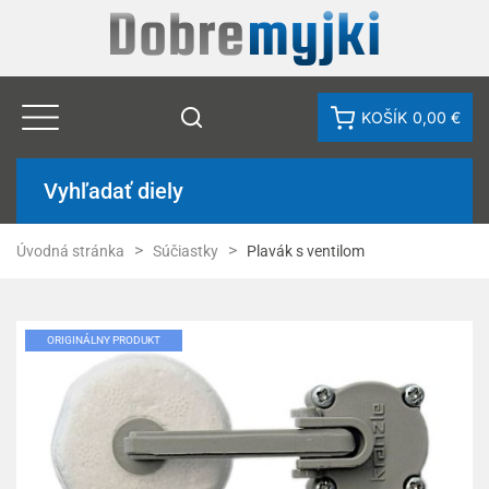
KOŠÍK
0,00 €
Vyhľadať diely
Úvodná stránka
Súčiastky
Plavák s ventilom
ORIGINÁLNY PRODUKT