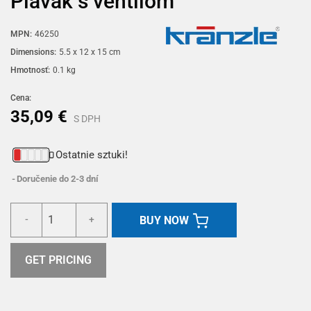
Plavák s ventilom
MPN:
46250
Dimensions:
5.5 x 12 x 15 cm
Hmotnosť:
0.1 kg
Cena:
35,09 €
S DPH
Ostatnie sztuki!
Doručenie do 2-3 dní
BUY NOW
-
+
GET PRICING