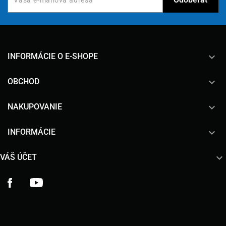
keyboard_arrow_down
INFORMÁCIE O E-SHOPE

OBCHOD

NAKUPOVANIE

INFORMÁCIE

VÁŠ ÚČET
Facebook
YouTube