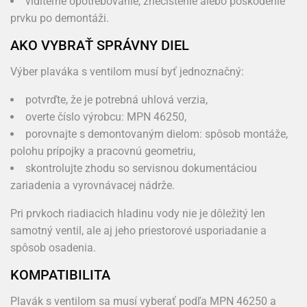
viditeľné opotrebovanie, znečistenie alebo poškodenie
prvku po demontáži.
AKO VYBRAŤ SPRÁVNY DIEL
Výber plaváka s ventilom musí byť jednoznačný:
potvrďte, že je potrebná uhlová verzia,
overte číslo výrobcu: MPN 46250,
porovnajte s demontovaným dielom: spôsob montáže,
polohu prípojky a pracovnú geometriu,
skontrolujte zhodu so servisnou dokumentáciou
zariadenia a vyrovnávacej nádrže.
Pri prvkoch riadiacich hladinu vody nie je dôležitý len
samotný ventil, ale aj jeho priestorové usporiadanie a
spôsob osadenia.
KOMPATIBILITA
Plavák s ventilom sa musí vyberať podľa MPN 46250 a