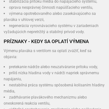
stabilizácia prítoku média do napájacieho systému,
oprava nesprávnej činnosti napúšťacieho ventilu,
výmena opotrebovaného alebo zasekávajúceho sa
plaváka v uhlovej verzii,
regenerácia vyrovnávacieho systému v zariadeniach
vyžadujúcich nepretržitý a stabilný prívod vody.
PRÍZNAKY - KEDY SA OPLATÍ VÝMENA
Výmenu plaváka s ventilom sa oplatí zvážiť, keď sa
objavia:
pretekanie nádrže alebo neuzatváranie prítoku vody,
príliš nízka hladina vody v nádrži napriek správnemu
napájaniu,
nestabilná práca systému spôsobená kolísaním hladiny
média,
zadrhávanie plavákového mechanizmu alebo
oneskorená reakcia ventilu,