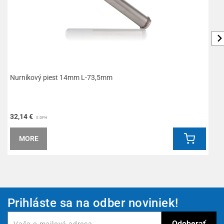
Nurníkový piest 14mm L-73,5mm
P
32,14 €
2
S DPH
MORE
Prihláste sa na odber noviniek!