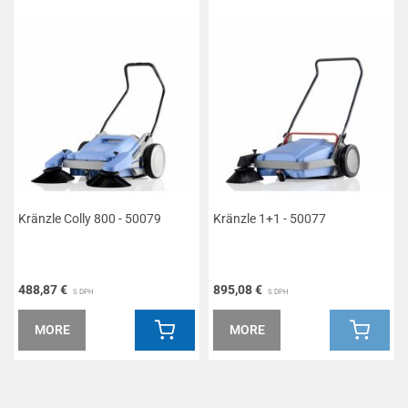
Kränzle Colly 800 - 50079
Kränzle 1+1 - 50077
488,87 €
895,08 €
S DPH
S DPH
MORE
MORE