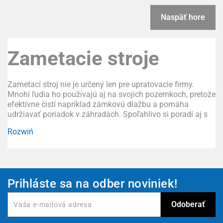
Naspäť hore
Zametacie stroje
Zametací stroj nie je určený len pre upratovacie firmy.
Mnohí ľudia ho používajú aj na svojich pozemkoch, pretože
efektívne čistí napríklad zámkovú dlažbu a pomáha
udržiavať poriadok v záhradách. Spoľahlivo si poradí aj s
nečistotami na príjazdových cestách či spoločných
Rozwiń
priestoroch sídlisk. Iní ich používajú aj vo verejnom
priestore.
Ako si vybrať zametací stroj?
Zametací stroj efektívne odstraňuje listy, prach, vetvičky či
Prihláste sa na odber noviniek!
piesok. Je skvelou alternatívou ku klasickým upratovacím
nástrojom, ako je napríklad metla. Pri výbere zametacieho
stroja treba zohľadniť niekoľko faktorov:
Predovšetkým výkon – teda koľko štvorcových metrov