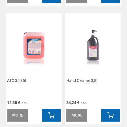
ATC 350 5l
Hand Cleaner 3,8l
15,35 €
34,24 €
S DPH
S DPH
MORE
MORE