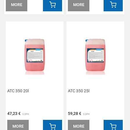
MORE
MORE
ATC 350 20l
ATC 350 25l
47,23 €
59,28 €
S DPH
S DPH
MORE
MORE