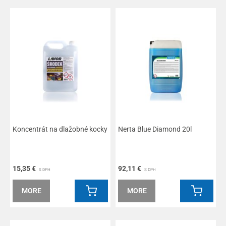
Koncentrát na dlažobné kocky
Nerta Blue Diamond 20l
15,35 €
92,11 €
S DPH
S DPH
MORE
MORE