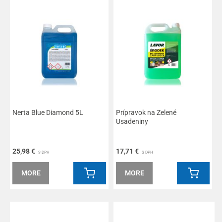
Nerta Blue Diamond 5L
Prípravok na Zelené
Usadeniny
25,98 €
17,71 €
S DPH
S DPH
MORE
MORE