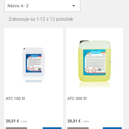

Názvu: A - Z
Zobrazuje sa 1-12 z 12 položiek
ATC 100 5l
ATC 300 5l
20,31 €
20,31 €
S DPH
S DPH