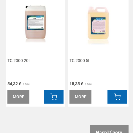
TC 2000 20l
TC 2000 5l
54,32 €
15,35 €
S DPH
S DPH
MORE
MORE
Naspäť hore