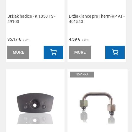
Držiak hadice - K 1050 TS -
Držiak lance pre Therm-RP AT -
49103
401540
35,17 €
4,59 €
S DPH
S DPH
MORE
MORE
NOVINKA