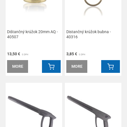
Dištančný krúžok 20mm AQ -
Distančný krúžok bubna -
40507
40316
13,50 €
3,85 €
S DPH
S DPH
MORE
MORE