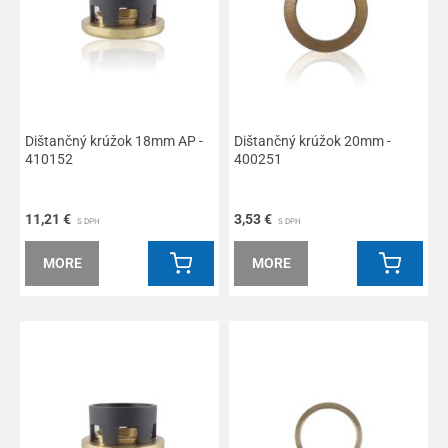
Dištančný krúžok 18mm AP -
Dištančný krúžok 20mm -
410152
400251
11,21 €
3,53 €
S DPH
S DPH
MORE
MORE