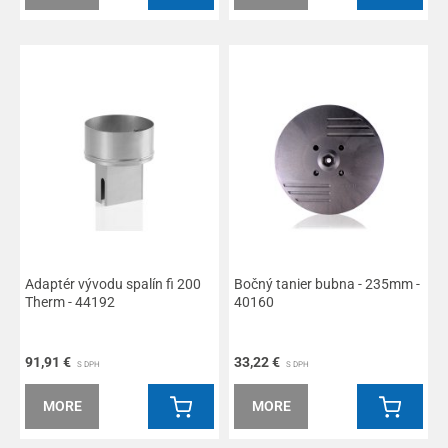
Adaptér vývodu spalín fi 200
Bočný tanier bubna - 235mm -
Therm - 44192
40160
91,91 €
33,22 €
S DPH
S DPH
MORE
MORE