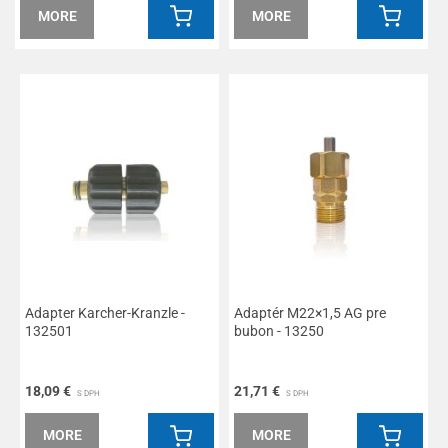
MORE
MORE
Adapter Karcher-Kranzle -
Adaptér M22×1,5 AG pre
132501
bubon - 13250
18,09 €
21,71 €
S DPH
S DPH
MORE
MORE