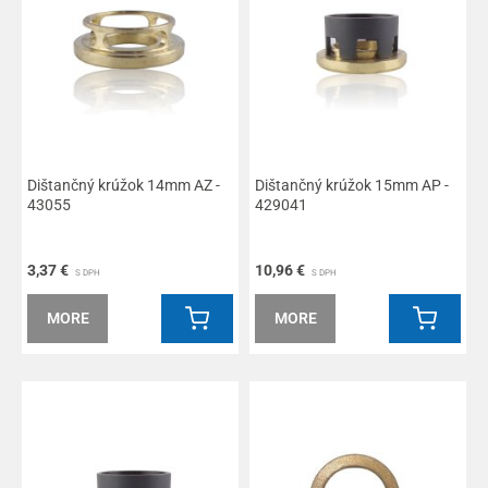
Dištančný krúžok 14mm AZ -
Dištančný krúžok 15mm AP -
43055
429041
3,37 €
10,96 €
S DPH
S DPH
MORE
MORE