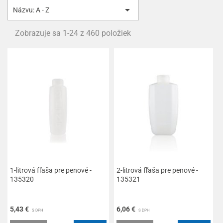

Názvu: A - Z
Zobrazuje sa 1-24 z 460 položiek
1-litrová fľaša pre penové -
2-litrová fľaša pre penové -
135320
135321
5,43 €
6,06 €
S DPH
S DPH