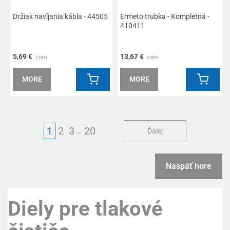
Držiak navíjania kábla - 44505
Ermeto trubka - Kompletná -
410411
5,69 €
13,67 €
S DPH
S DPH
MORE
MORE
1
2
3
20
Ďalej
…
Naspäť hore
Diely pre tlakové