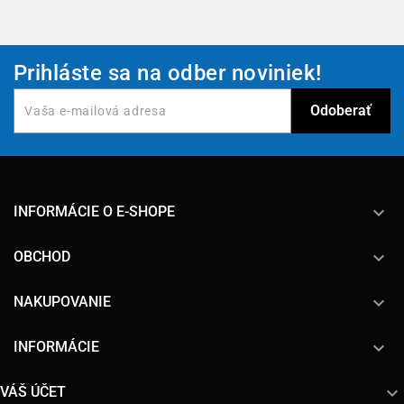
Prihláste sa na odber noviniek!
keyboard_arrow_down
INFORMÁCIE O E-SHOPE

OBCHOD

NAKUPOVANIE

INFORMÁCIE

VÁŠ ÚČET