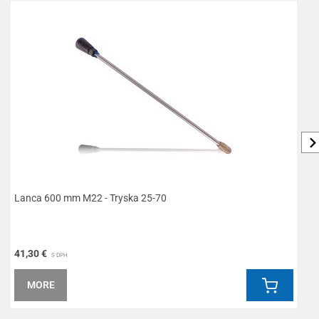
Lanca 600 mm M22 - Tryska 25-70
L
41,30 €
6
S DPH
MORE