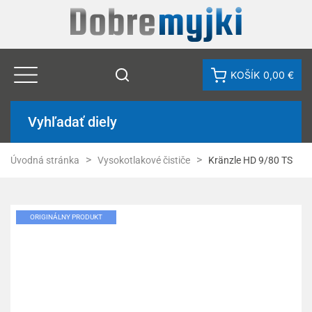
KOŠÍK
0,00 €
Vyhľadať diely
Úvodná stránka
Vysokotlakové čističe
Kränzle HD 9/80 TS
ORIGINÁLNY PRODUKT