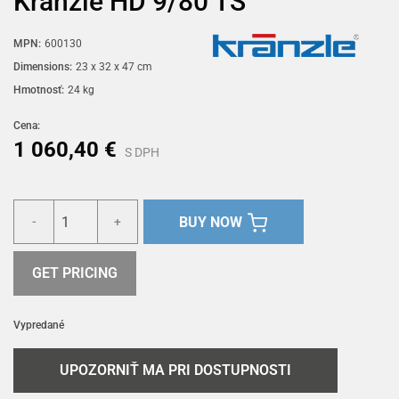
Kränzle HD 9/80 TS
MPN:
600130
Dimensions:
23 x 32 x 47 cm
Hmotnosť:
24 kg
Cena:
1 060,40 €
S DPH
BUY NOW
-
+
GET PRICING
Vypredané
UPOZORNIŤ MA PRI DOSTUPNOSTI