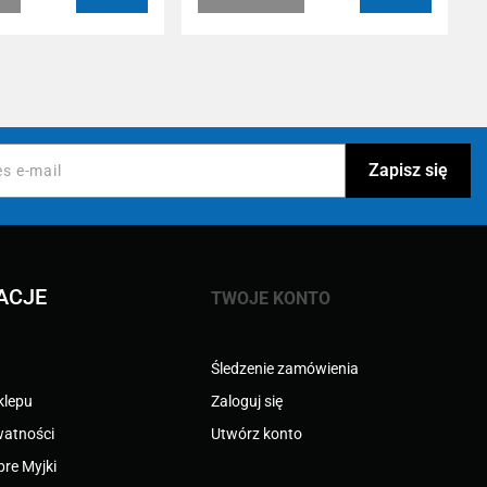
ACJE
TWOJE KONTO
Śledzenie zamówienia
klepu
Zaloguj się
watności
Utwórz konto
bre Myjki