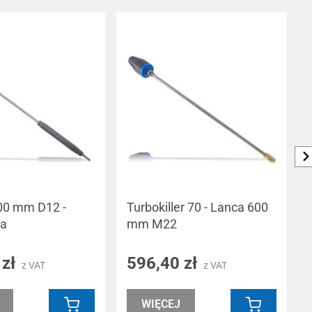
00 mm D12 -
Turbokiller 70 - Lanca 600
ka
mm M22
 zł
596,40 zł
z VAT
z VAT
WIĘCEJ