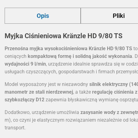
Opis
Pliki
Myjka Ciśnieniowa Kränzle HD 9/80 TS
Przenośna myjka wysokociśnieniowa Kränzle HD 9/80 TS
to
ceniących
kompaktową formę i solidną jakość wykonania
. 
wydajności 9 l/min
, urządzenie idealnie sprawdza się w cod
usługach czyszczących, gospodarstwach i firmach przemysł
Model wyposażony jest w niezawodny
silnik elektryczny (14
manometr ze stali nierdzewnej
, a także
regulację ciśnienia 
szybkozłączy D12
zapewnia błyskawiczną wymianę osprzętu
Dodatkowo, urządzenie umożliwia
zasysanie wody z zewnęt
m), co czyni je elastycznym rozwiązaniem niezależnie od loka
transport.