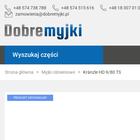
+48 574 738 788
+48 574 515 616
+48 18 307 01 
zamowienia@dobremyjki.pl
Wyszukaj części
Strona główna
Myjki ciśnieniowe
Kränzle HD 9/80 TS
PRODUKT ORYGINALNY