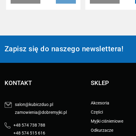
Zapisz się do naszego newslettera!
KONTAKT
SKLEP
Akcesoria
salon@kubiczduo.pl
Części
zamowienia@dobremyjki.pl
Myjki ciśnieniowe
+48 574 738 788
Odkurzacze
+48 574 515 616