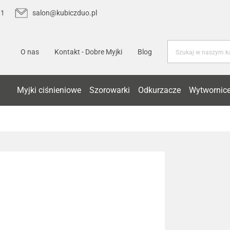
01
salon@kubiczduo.pl
O nas
Kontakt - Dobre Myjki
Blog
Myjki ciśnieniowe
Szorowarki
Odkurzacze
Wytwornice