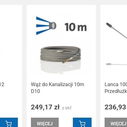
12
Wąż do Kanalizacji 10m
Lanca 10
D10
Przedłuż
249,17 zł
236,93
z VAT
WIĘCEJ
WIĘCEJ