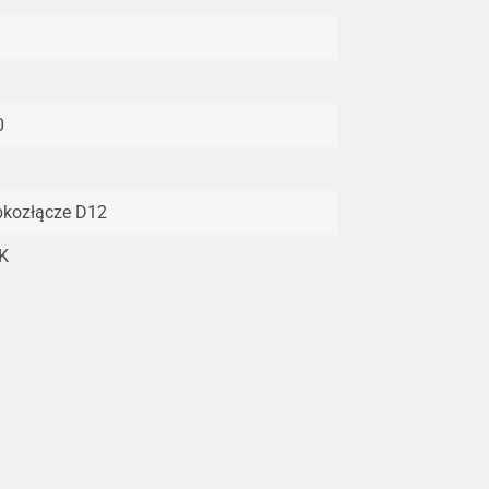
0
bkozłącze D12
K