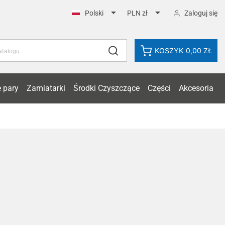


Zaloguj się
Polski
PLN zł
KOSZYK
0,00 ZŁ
 pary
Zamiatarki
Środki Czyszczące
Części
Akcesoria