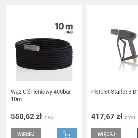
Wąż Ciśnieniowy 400bar
Pistolet Starlet 3 D
10m
550,62 zł
417,67 zł
z VAT
z VAT
WIĘCEJ
WIĘCEJ