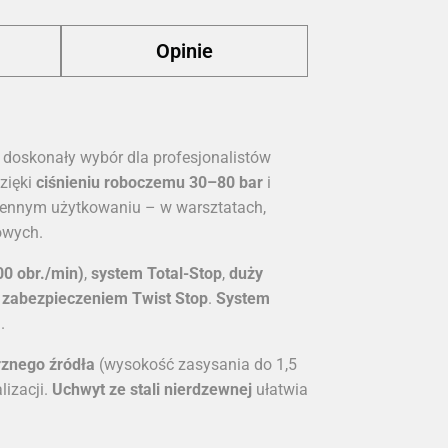
Opinie
 doskonały wybór dla profesjonalistów
Dzięki
ciśnieniu roboczemu 30–80 bar
i
ziennym użytkowaniu – w warsztatach,
owych.
00 obr./min)
,
system Total-Stop
,
duży
z zabezpieczeniem Twist Stop
.
System
.
rznego źródła
(wysokość zasysania do 1,5
lizacji.
Uchwyt ze stali nierdzewnej
ułatwia