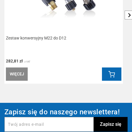
Zestaw konwersyjny M22 do D12
L
282,81 zł
1
z VAT
WIĘCEJ
Zapisz się do naszego newslettera!