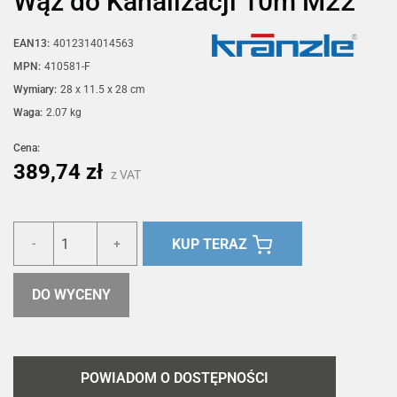
Wąż do Kanalizacji 10m M22
EAN13:
4012314014563
MPN:
410581-F
Wymiary:
28 x 11.5 x 28 cm
Waga:
2.07 kg
Cena:
389,74 zł
z VAT
KUP TERAZ
-
+
DO WYCENY
POWIADOM O DOSTĘPNOŚCI