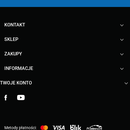
keyboard_arrow_down
KONTAKT

SKLEP

ZAKUPY

INFORMACJE

TWOJE KONTO
Facebook
YouTube
Metody płatności: