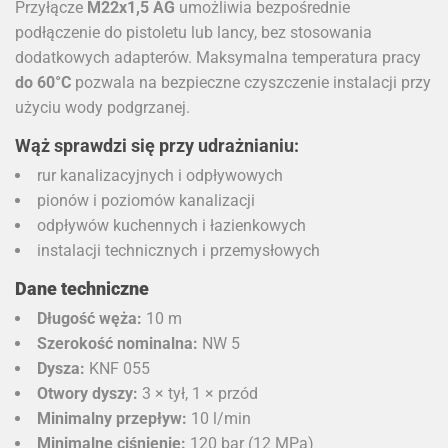
Przyłącze
M22x1,5 AG
umożliwia bezpośrednie
podłączenie do pistoletu lub lancy, bez stosowania
dodatkowych adapterów. Maksymalna temperatura pracy
do 60°C
pozwala na bezpieczne czyszczenie instalacji przy
użyciu wody podgrzanej.
Wąż sprawdzi się przy udrażnianiu:
rur kanalizacyjnych i odpływowych
pionów i poziomów kanalizacji
odpływów kuchennych i łazienkowych
instalacji technicznych i przemysłowych
Dane techniczne
Długość węża:
10 m
Szerokość nominalna:
NW 5
Dysza:
KNF 055
Otwory dyszy:
3 × tył, 1 × przód
Minimalny przepływ:
10 l/min
Minimalne ciśnienie:
120 bar (12 MPa)