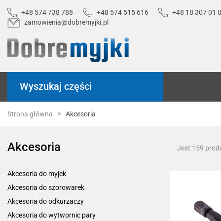
+48 574 738 788
+48 574 515 616
+48 18 307 01 
zamowienia@dobremyjki.pl
Wyszukaj części
Strona główna
Akcesoria
Akcesoria
Jest 159 prod
Akcesoria do myjek
Akcesoria do szorowarek
Akcesoria do odkurzaczy
Akcesoria do wytwornic pary