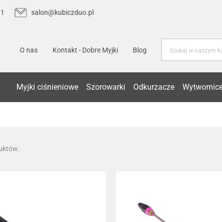
01
salon@kubiczduo.pl
O nas
Kontakt - Dobre Myjki
Blog
Myjki ciśnieniowe
Szorowarki
Odkurzacze
Wytwornice
uktów.