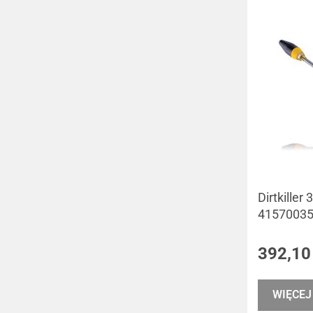
Dirtkille
4157003
392,10
WIĘCEJ