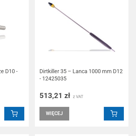
ze D10 -
Dirtkiller 35 – Lanca 1000 mm D12
- 12425035
513,21 zł
z VAT
WIĘCEJ