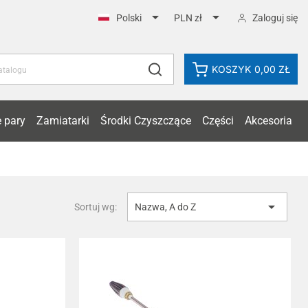


Zaloguj się
Polski
PLN zł
KOSZYK
0,00 ZŁ
 pary
Zamiatarki
Środki Czyszczące
Części
Akcesoria

Sortuj wg:
Nazwa, A do Z