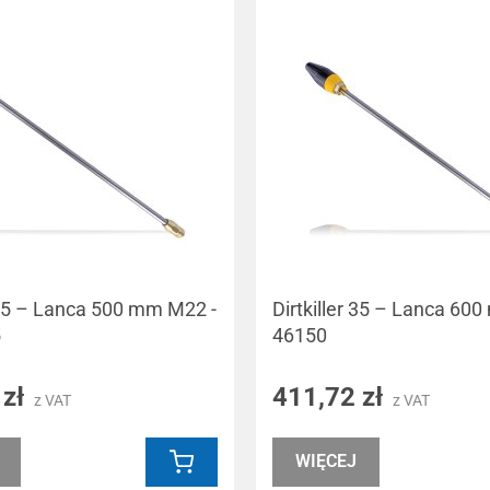
r 35 – Lanca 500 mm M22 -
Dirtkiller 35 – Lanca 60
5
46150
 zł
411,72 zł
z VAT
z VAT
WIĘCEJ