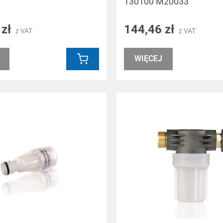
130100 M20033
 zł
144,46 zł
z VAT
z VAT
WIĘCEJ