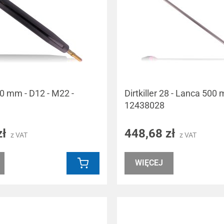
12 - M22 -
Dirtkiller 28 - Lanca 500
12438028
zł
448,68 zł
z VAT
z VAT
WIĘCEJ