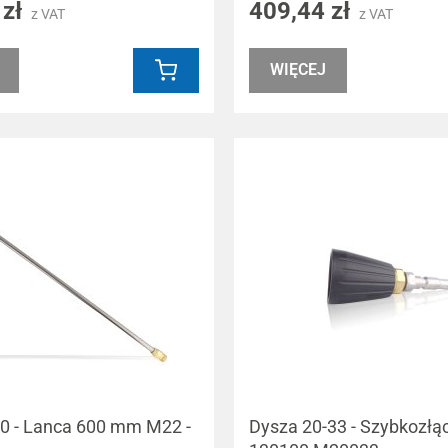
 zł
409,44 zł
z VAT
z VAT
WIĘCEJ
 60 - Lanca 600 mm M22 -
Dysza 20-33 - Szybkozłą