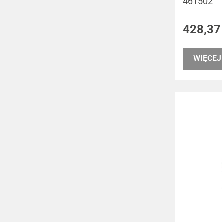
461502
428,37
WIĘCEJ