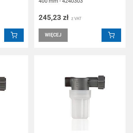
400 mm - 4240303
245,23 zł
z VAT
WIĘCEJ