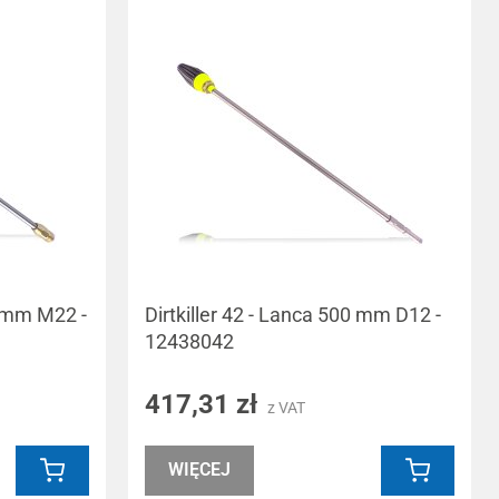
0 mm M22 -
Dirtkiller 42 - Lanca 500 mm D12 -
12438042
417,31 zł
z VAT
WIĘCEJ