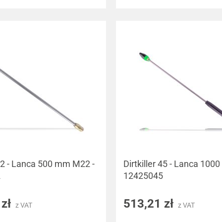
 42 - Lanca 500 mm M22 -
Dirtkiller 45 - Lanca 100
2
12425045
 zł
513,21 zł
z VAT
z VAT