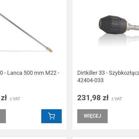
 30 - Lanca 500 mm M22 -
Dirtkiller 33 - Szybkozłąc
0
42404-033
 zł
231,98 zł
z VAT
z VAT
WIĘCEJ