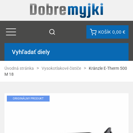
KOŠÍK
0,00 €
Vyhľadať diely
Úvodná stránka
Vysokotlakové čističe
Kränzle E-Therm 500
M 18
ORIGINÁLNY PRODUKT