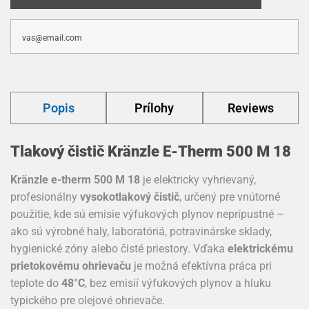
Popis
Prílohy
Reviews
Tlakový čistič Kränzle E-Therm 500 M 18
Kränzle e-therm 500 M 18
je elektricky vyhrievaný,
profesionálny
vysokotlakový čistič
, určený pre vnútorné
použitie, kde sú emisie výfukových plynov neprípustné –
ako sú výrobné haly, laboratóriá, potravinárske sklady,
hygienické zóny alebo čisté priestory. Vďaka
elektrickému
prietokovému ohrievaču
je možná efektívna práca pri
teplote do
48°C
, bez emisií výfukových plynov a hluku
typického pre olejové ohrievače.