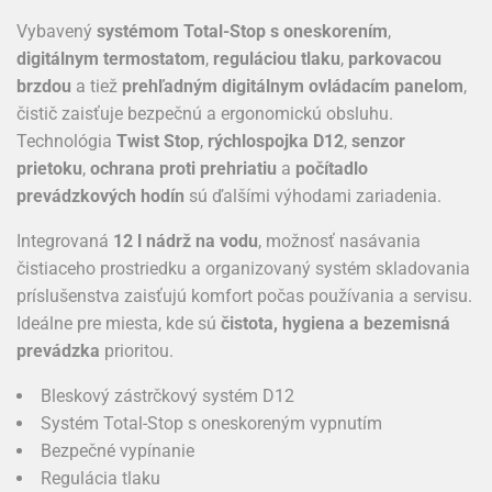
Vybavený
systémom Total-Stop s oneskorením
,
digitálnym termostatom
,
reguláciou tlaku
,
parkovacou
brzdou
a tiež
prehľadným digitálnym ovládacím panelom
,
čistič zaisťuje bezpečnú a ergonomickú obsluhu.
Technológia
Twist Stop
,
rýchlospojka D12
,
senzor
prietoku
,
ochrana proti prehriatiu
a
počítadlo
prevádzkových hodín
sú ďalšími výhodami zariadenia.
Integrovaná
12 l nádrž na vodu
, možnosť nasávania
čistiaceho prostriedku a organizovaný systém skladovania
príslušenstva zaisťujú komfort počas používania a servisu.
Ideálne pre miesta, kde sú
čistota, hygiena a bezemisná
prevádzka
prioritou.
Bleskový zástrčkový systém D12
Systém Total-Stop s oneskoreným vypnutím
Bezpečné vypínanie
Regulácia tlaku