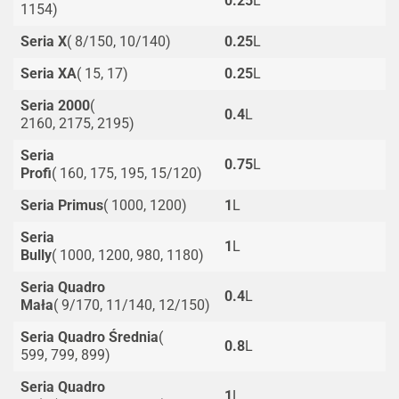
0.25
L
1154)
Seria X
( 8/150, 10/140)
0.25
L
Seria XA
( 15, 17)
0.25
L
Seria 2000
(
0.4
L
2160, 2175, 2195)
Seria
0.75
L
Profi
( 160, 175, 195, 15/120)
Seria Primus
( 1000, 1200)
1
L
Seria
1
L
Bully
( 1000, 1200, 980, 1180)
Seria Quadro
0.4
L
Mała
( 9/170, 11/140, 12/150)
Seria Quadro Średnia
(
0.8
L
599, 799, 899)
Seria Quadro
1
L