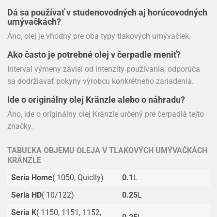
Dá sa používať v studenovodných aj horúcovodných
umývačkách?
Áno, olej je vhodný pre oba typy tlakových umývačiek.
Ako často je potrebné olej v čerpadle meniť?
Interval výmeny závisí od intenzity používania; odporúča
sa dodržiavať pokyny výrobcu konkrétneho zariadenia.
Ide o originálny olej Kränzle alebo o náhradu?
Áno, ide o originálny olej Kränzle určený pre čerpadlá tejto
značky.
TABUĽKA OBJEMU OLEJA V TLAKOVÝCH UMÝVAČKÁCH
KRÄNZLE
Seria Home
( 1050, Quiclly)
0.1
L
Seria HD
( 10/122)
0.25
L
Seria K
( 1150, 1151, 1152,