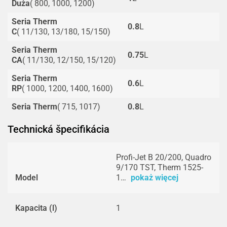
Duża
( 800, 1000, 1200)
Seria Therm
0.8
L
C
( 11/130, 13/180, 15/150)
Seria Therm
0.75
L
CA
( 11/130, 12/150, 15/120)
Seria Therm
0.6
L
RP
( 1000, 1200, 1400, 1600)
Seria Therm
( 715, 1017)
0.8
L
Technická špecifikácia
Profi-Jet B 20/200, Quadro
9/170 TST, Therm 1525-
Model
1…
pokaż więcej
Kapacita (l)
1