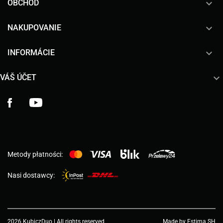

OBCHOD

NAKUPOVANIE

INFORMÁCIE

VÁŠ ÚČET
Facebook
YouTube
Metody płatności:
Nasi dostawcy:
2026 KubiczDuo | All rights reserved
Made by Estima SH