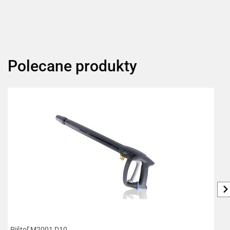
Polecane produkty
Pištoľ M2001 D10
R