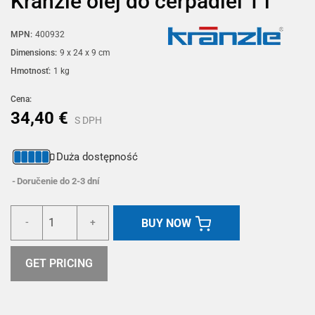
Kränzle olej do čerpadiel 1 l
MPN:
400932
Dimensions:
9 x 24 x 9 cm
Hmotnosť:
1 kg
Cena:
34,40 €
S DPH
Duża dostępność
Doručenie do 2-3 dní
BUY NOW
-
+
GET PRICING