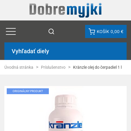
KOŠÍK
0,00 €
Vyhľadať diely
Úvodná stránka
Príslušenstvo
Kränzle olej do čerpadiel 1 l
ORIGINÁLNY PRODUKT