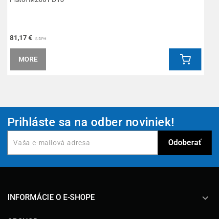
81,17 €
1
S DPH
MORE
Prihláste sa na odber noviniek!
keyboard_arrow_down
INFORMÁCIE O E-SHOPE