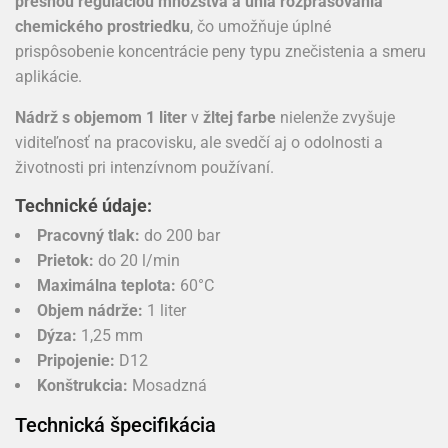
presnou reguláciou množstva a uhla rozprašovania
chemického prostriedku
, čo umožňuje úplné
prispôsobenie koncentrácie peny typu znečistenia a smeru
aplikácie.
Nádrž s objemom 1 liter
v
žltej farbe
nielenže zvyšuje
viditeľnosť na pracovisku, ale svedčí aj o odolnosti a
životnosti pri intenzívnom používaní.
Technické údaje:
Pracovný tlak:
do 200 bar
Prietok:
do 20 l/min
Maximálna teplota:
60°C
Objem nádrže:
1 liter
Dýza:
1,25 mm
Pripojenie:
D12
Konštrukcia:
Mosadzná
Technická špecifikácia