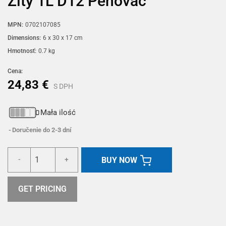
Žltý 1L D12 Penovač
MPN:
0702107085
Dimensions:
6 x 30 x 17 cm
Hmotnosť:
0.7 kg
Cena:
24,83 €
S DPH
Mała ilość
Doručenie do 2-3 dní
BUY NOW
-
+
GET PRICING