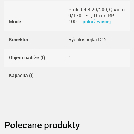
Profi-Jet B 20/200, Quadro
9/170 TST, Therm-RP
Model
100…
pokaż więcej
Konektor
Rýchlospojka D12
Objem nádrže (l)
1
Kapacita (l)
1
Polecane produkty