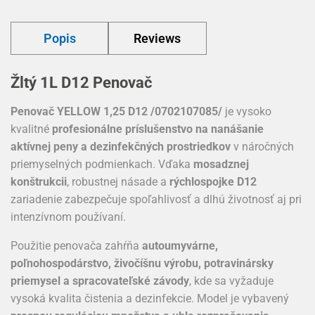
Popis
Reviews
Žltý 1L D12 Penovač
Penovač YELLOW 1,25 D12 /0702107085/
je vysoko
kvalitné
profesionálne príslušenstvo na nanášanie
aktívnej peny a dezinfekčných prostriedkov
v náročných
priemyselných podmienkach. Vďaka
mosadznej
konštrukcii
, robustnej násade a
rýchlospojke D12
zariadenie zabezpečuje spoľahlivosť a dlhú životnosť aj pri
intenzívnom používaní.
Použitie penovača zahŕňa
autoumyvárne,
poľnohospodárstvo, živočíšnu výrobu, potravinársky
priemysel a spracovateľské závody
, kde sa vyžaduje
vysoká kvalita čistenia a dezinfekcie. Model je vybavený