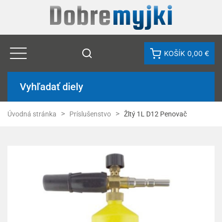
KOŠÍK
0,00 €
Vyhľadať diely
Úvodná stránka
Príslušenstvo
Žltý 1L D12 Penovač