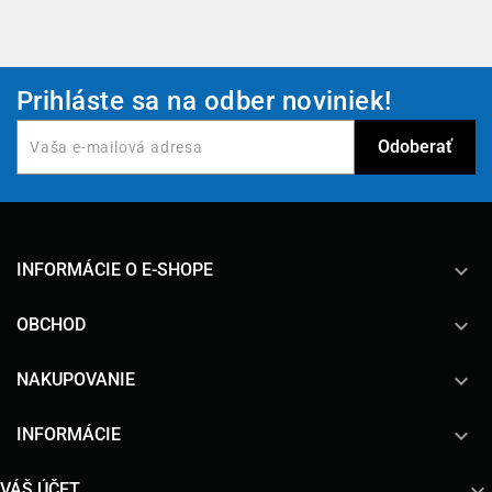
Prihláste sa na odber noviniek!
keyboard_arrow_down
INFORMÁCIE O E-SHOPE

OBCHOD

NAKUPOVANIE

INFORMÁCIE

VÁŠ ÚČET