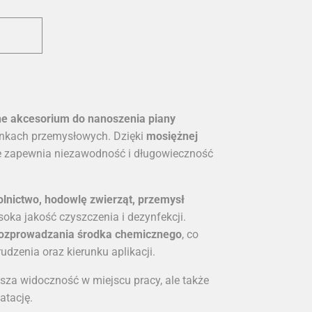
ne akcesorium do nanoszenia piany
kach przemysłowych. Dzięki
mosiężnej
ie zapewnia niezawodność i długowieczność
lnictwo, hodowlę zwierząt, przemysł
oka jakość czyszczenia i dezynfekcji.
a rozprowadzania środka chemicznego
, co
dzenia oraz kierunku aplikacji.
ksza widoczność w miejscu pracy, ale także
atację.