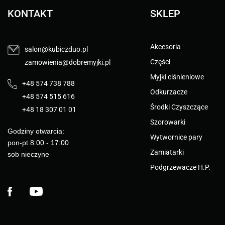
KONTAKT
SKLEP
Akcesoria
salon@kubiczduo.pl
Części
zamowienia@dobremyjki.pl
Myjki ciśnieniowe
+48 574 738 788
Odkurzacze
+48 574 515 616
Środki Czyszczące
+48 18 307 01 01
Szorowarki
Godziny otwarcia:
Wytwornice pary
pon-pt 8:00 - 17:00
Zamiatarki
sob nieczyne
Podgrzewacze H.P.
Facebook
YouTube