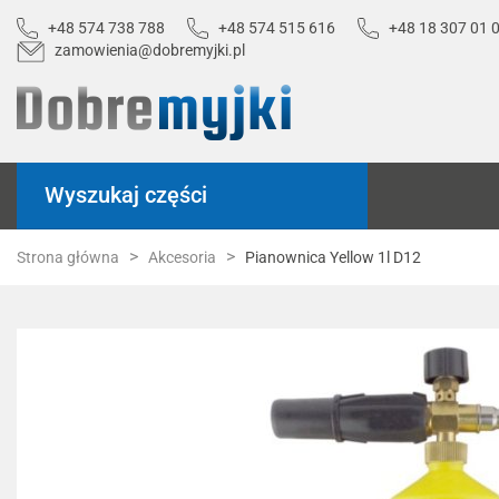
+48 574 738 788
+48 574 515 616
+48 18 307 01 
zamowienia@dobremyjki.pl
Wyszukaj części
Strona główna
Akcesoria
Pianownica Yellow 1l D12