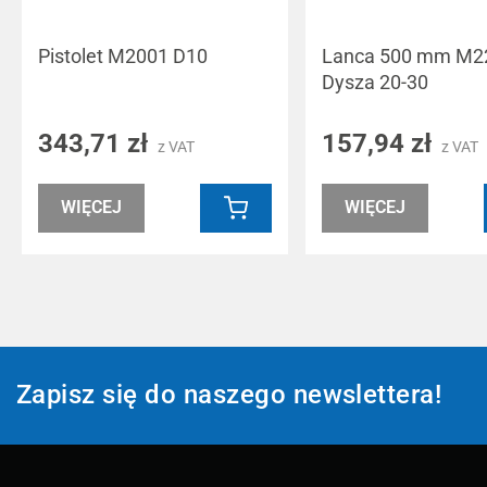
Pistolet M2001 D10
Lanca 500 mm M22
Dysza 20-30
343,71 zł
157,94 zł
z VAT
z VAT
WIĘCEJ
WIĘCEJ
Zapisz się do naszego newslettera!