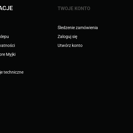
ACJE
TWOJE KONTO
Śledzenie zamówienia
klepu
Zaloguj się
watności
Utwórz konto
bre Myjki
e techniczne