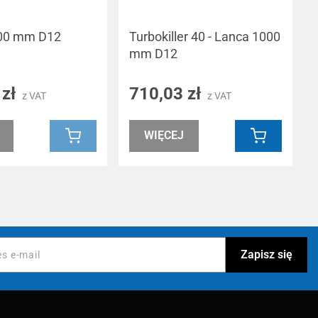
00 mm D12
Turbokiller 40 - Lanca 1000
mm D12
 zł
710,03 zł
z VAT
z VAT
WIĘCEJ