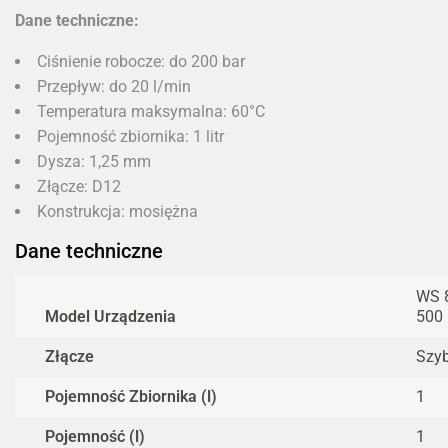
Dane techniczne:
Ciśnienie robocze: do 200 bar
Przepływ: do 20 l/min
Temperatura maksymalna: 60°C
Pojemność zbiornika: 1 litr
Dysza: 1,25 mm
Złącze: D12
Konstrukcja: mosiężna
Dane techniczne
WS 8
Model Urządzenia
500 
Złącze
Szy
Pojemność Zbiornika (l)
1
Pojemność (l)
1