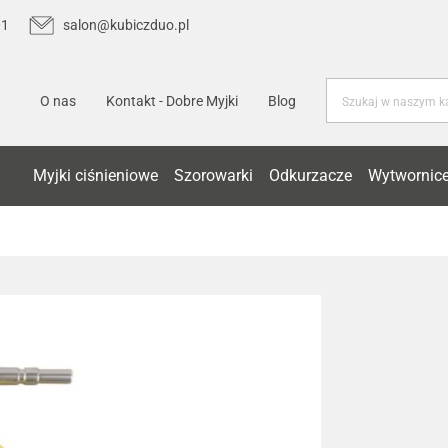
01
salon@kubiczduo.pl
O nas
Kontakt - Dobre Myjki
Blog
Myjki ciśnieniowe
Szorowarki
Odkurzacze
Wytwornice