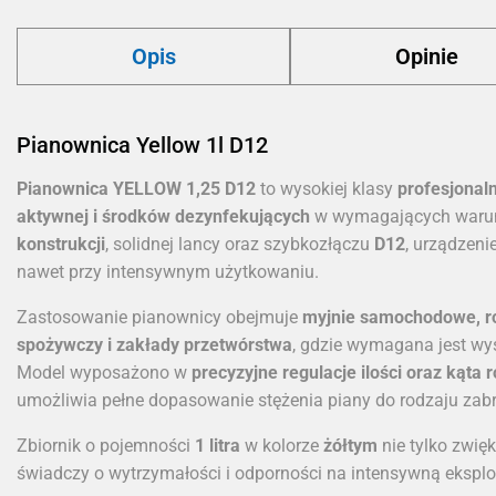
Opis
Opinie
Pianownica Yellow 1l D12
Pianownica YELLOW 1,25 D12
to wysokiej klasy
profesjonal
aktywnej i środków dezynfekujących
w wymagających warun
konstrukcji
, solidnej lancy oraz szybkozłączu
D12
, urządzen
nawet przy intensywnym użytkowaniu.
Zastosowanie pianownicy obejmuje
myjnie samochodowe, ro
spożywczy i zakłady przetwórstwa
, gdzie wymagana jest wys
Model wyposażono w
precyzyjne regulacje ilości oraz kąt
umożliwia pełne dopasowanie stężenia piany do rodzaju zabru
Zbiornik o pojemności
1 litra
w kolorze
żółtym
nie tylko zwię
świadczy o wytrzymałości i odporności na intensywną eksplo