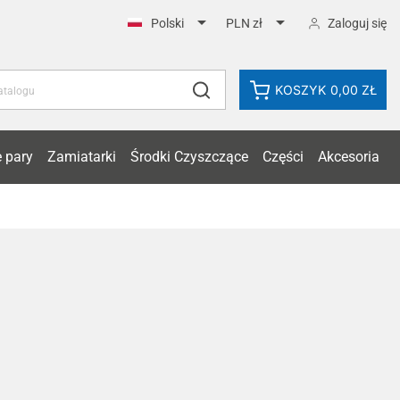


Zaloguj się
Polski
PLN zł
KOSZYK
0,00 ZŁ
 pary
Zamiatarki
Środki Czyszczące
Części
Akcesoria