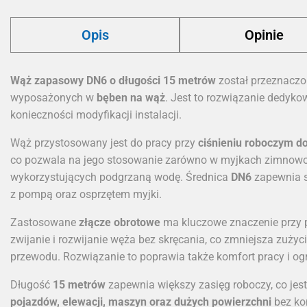
Opis
Opinie
Wąż zapasowy DN6 o długości 15 metrów
został przeznacz
wyposażonych w
bęben na wąż
. Jest to rozwiązanie dedyk
konieczności modyfikacji instalacji.
Wąż przystosowany jest do pracy przy
ciśnieniu roboczym d
co pozwala na jego stosowanie zarówno w myjkach zimnowod
wykorzystujących podgrzaną wodę. Średnica
DN6
zapewnia s
z pompą oraz osprzętem myjki.
Zastosowane
złącze obrotowe
ma kluczowe znaczenie przy 
zwijanie i rozwijanie węża bez skręcania, co zmniejsza zuży
przewodu. Rozwiązanie to poprawia także komfort pracy i o
Długość
15 metrów
zapewnia większy zasięg roboczy, co jes
pojazdów, elewacji, maszyn oraz dużych powierzchni
bez ko