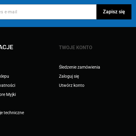
ACJE
TWOJE KONTO
Śledzenie zamówienia
klepu
Zaloguj się
watności
Utwórz konto
bre Myjki
e techniczne