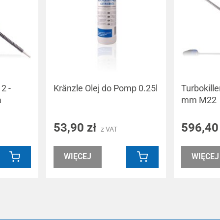
2 -
Kränzle Olej do Pomp 0.25l
Turbokille
a
mm M22
53,90 zł
596,40
z VAT
WIĘCEJ
WIĘCEJ