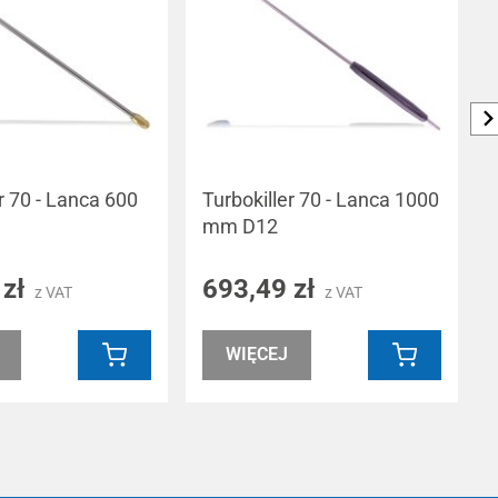
r 70 - Lanca 600
Turbokiller 70 - Lanca 1000
mm D12
 zł
693,49 zł
z VAT
z VAT
WIĘCEJ