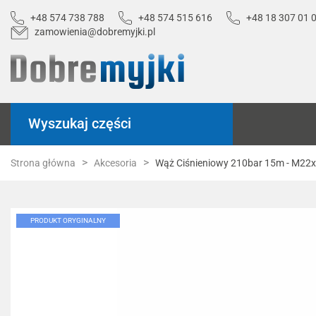
+48 574 738 788
+48 574 515 616
+48 18 307 01 
zamowienia@dobremyjki.pl
Wyszukaj części
Strona główna
Akcesoria
Wąż Ciśnieniowy 210bar 15m - M22x
PRODUKT ORYGINALNY