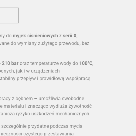
ony do
myjek ciśnieniowych z serii X
,
owane do wymiany zużytego przewodu, bez
o 210 bar
oraz temperaturze wody do
100°C
,
nych, jak i w urządzeniach
tabilny przepływ i prawidłową współpracę
pracy z bębnem – umożliwia swobodne
cie materiału i znacząco wydłuża żywotność
granicza ryzyko uszkodzeń mechanicznych.
t szczególnie przydatne podczas mycia
nieczności częstego przestawiania