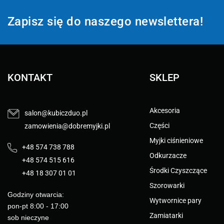
Zapisz się do naszego newslettera!
KONTAKT
SKLEP
Akcesoria
salon@kubiczduo.pl
Części
zamowienia@dobremyjki.pl
Myjki ciśnieniowe
+48 574 738 788
Odkurzacze
+48 574 515 616
Środki Czyszczące
+48 18 307 01 01
Szorowarki
Godziny otwarcia:
Wytwornice pary
pon-pt 8:00 - 17:00
Zamiatarki
sob nieczyne