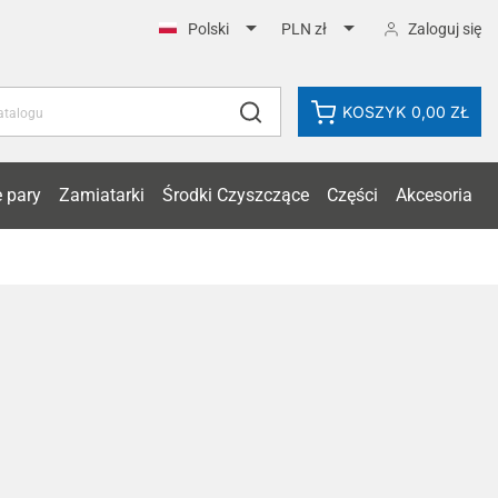


Zaloguj się
Polski
PLN zł
KOSZYK
0,00 ZŁ
 pary
Zamiatarki
Środki Czyszczące
Części
Akcesoria