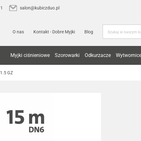
01
salon@kubiczduo.pl
O nas
Kontakt - Dobre Myjki
Blog
Myjki ciśnieniowe
Szorowarki
Odkurzacze
Wytwornice
1.5 GZ