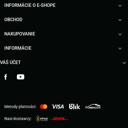
keyboard_arrow_down
INFORMÁCIE O E-SHOPE

OBCHOD

NAKUPOVANIE

INFORMÁCIE

VÁŠ ÚČET
Facebook
YouTube
Metody płatności:
Nasi dostawcy: