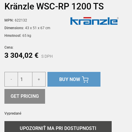
Kränzle WSC-RP 1200 TS
MPN:
622132
Dimensions:
43 x 51 x 67 cm
Hmotnosť:
65 kg
Cena:
3 304,02 €
S DPH
BUY NOW
-
+
GET PRICING
Vypredané
UPOZORNIŤ MA PRI DOSTUPNOSTI