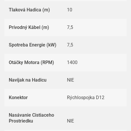
Tlaková Hadica (m)
10
Prívodný Kábel (m)
7,5
Spotreba Energie (kW)
7,5
Otáčky Motora (RPM)
1400
Navijak na Hadicu
NIE
Konektor
Rýchlospojka D12
Nasávanie Cistiaceho
Prostriedku
NIE