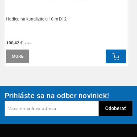
Hadica na kanalizáciu 10 m D12
L
100,42 €
8
S DPH
MORE
Prihláste sa na odber noviniek!