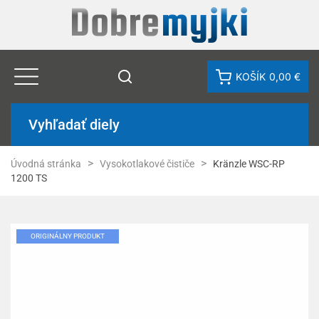
KOŠÍK
0,00 €
Vyhľadať diely
Úvodná stránka
Vysokotlakové čističe
Kränzle WSC-RP
1200 TS
ORIGINÁLNY PRODUKT