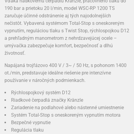
Vďaka riadkovému čerpadlu Kränzle, pracovného tlaku do
190 bar a prietoku 20 l/min, model WSC-RP 1200 TS
zaručuje účinné odstránenie aj tých najodolnejších
nečistôt. Vybavená systémom Total-Stop s oneskoreným
vypnutím, reguláciou tlaku s Twist Stop, rýchlospojkou D12
a prehľadným manometrom z nehrdzavejúcej ocele –
umývačka zabezpečuje komfort, bezpečnosť a dlhú
životnosť.
Napájaná trojfázovo 400 V / 3~ / 50 Hz, s pohonom 1400
ot./min, predstavuje ideálne riešenie pre intenzívne
používanie v náročných podmienkach.
Rýchlospojkový systém D12
Riadkové čerpadlá značky Kränzle
Zariadenie na podlahové alebo nástenné umiestnenie
Systém Total-Stop s oneskoreným vypnutím motora
Bezpečné vypnutie
Regulácia tlaku