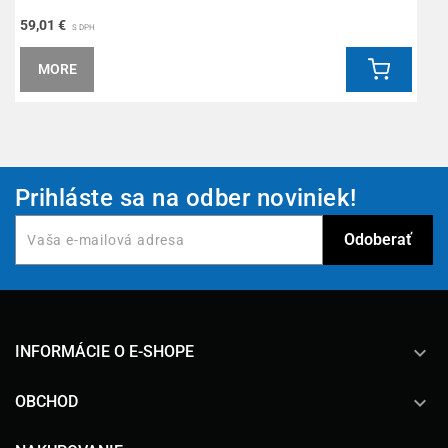
59,01 €
6
S DPH
MORE
Prihláste sa na odber noviniek!
keyboard_arrow_down
INFORMÁCIE O E-SHOPE

OBCHOD