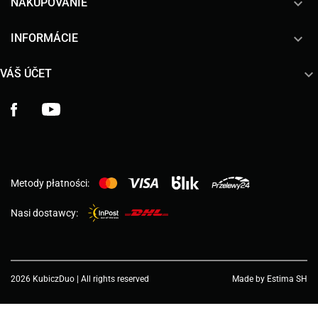

NAKUPOVANIE

INFORMÁCIE

VÁŠ ÚČET
Facebook
YouTube
Metody płatności:
Nasi dostawcy:
2026 KubiczDuo | All rights reserved
Made by Estima SH
Choose a value...