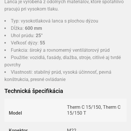
Lanca je vyrobená z odolných materiálov, ktoré spoľahlivo
pracujú pri vysokom tlaku.
Typ: vysokotlaková lanca s plochou dýzou
Dĺžka:
600 mm
Uhol prúdu:
25°
Veľkosť dýzy:
55
Funkcia: široký a rovnomerný ventilátorový prúd
Použitie: vozidlá, fasády, dlažba, stroje, citlivé aj tvrdé
povrchy
Vlastnosti: stabilný prúd, vysoká účinnosť, pevná
konštrukcia, presné ovládanie
Technická špecifikácia
Therm C 15/150, Therm C
Model
15/150 T
Konektor
M22