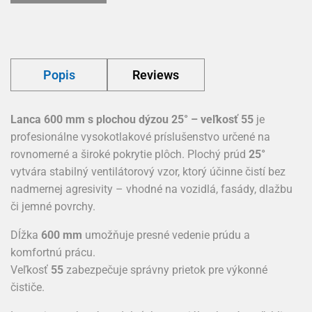
Popis
Reviews
Lanca 600 mm s plochou dýzou 25° – veľkosť 55
je
profesionálne vysokotlakové príslušenstvo určené na
rovnomerné a široké pokrytie plôch. Plochý prúd
25°
vytvára stabilný ventilátorový vzor, ktorý účinne čistí bez
nadmernej agresivity – vhodné na vozidlá, fasády, dlažbu
či jemné povrchy.
Dĺžka
600 mm
umožňuje presné vedenie prúdu a
komfortnú prácu.
Veľkosť
55
zabezpečuje správny prietok pre výkonné
čističe.