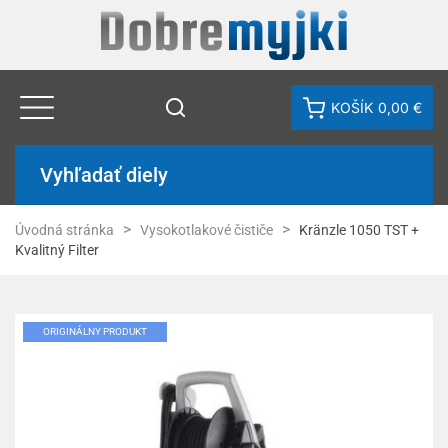
KOŠÍK
0,00 €
Vyhľadať diely
Úvodná stránka
Vysokotlakové čističe
Kränzle 1050 TST +
Kvalitný Filter
ORIGINÁLNY PRODUKT