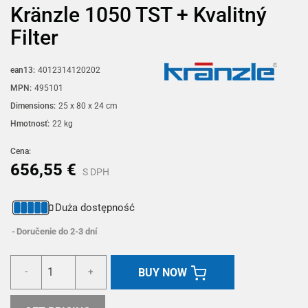
Kränzle 1050 TST + Kvalitný
Filter
ean13:
4012314120202
MPN:
495101
Dimensions:
25 x 80 x 24 cm
Hmotnosť:
22 kg
Cena:
656,55 €
S DPH
Duża dostępność
Doručenie do 2-3 dní
BUY NOW
-
+