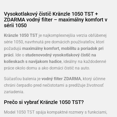
Vysokotlakový čistič Kränzle 1050 TST +
ZDARMA vodný filter – maximálny komfort v
sérii 1050
Kränzle 1050 TST
je najkomplexnejšia verzia obľúbenej
série 1050, navrhnutá pre domácich používateľov, ktorí
požadujú
maximálny komfort, mobilitu a poriadok pri
práci
. Ide o
studenovodný vysokotlakový čistič na
kolieskach s navijakom hadice
, ideálny na každodenné
práce okolo domu a ako domáci čistič na auto.
Súčasťou balenia je
vodný filter ZDARMA
, ktorý účinne
chráni čerpadlo pred nečistotami a predlžuje životnosť
zariadenia.
Prečo si vybrať Kränzle 1050 TST?
Model 1050 TST spája kompaktné rozmery s funkciami,