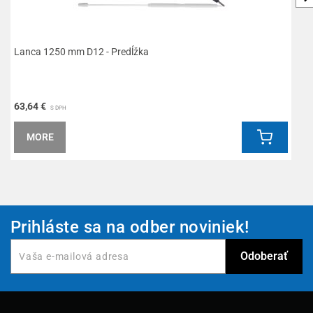
Lanca 1250 mm D12 - Predĺžka
L
63,64 €
4
S DPH
MORE
Prihláste sa na odber noviniek!