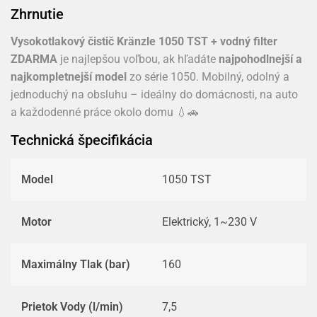
Zhrnutie
Vysokotlakový čistič Kränzle 1050 TST + vodný filter
ZDARMA
je najlepšou voľbou, ak hľadáte
najpohodlnejší a
najkompletnejší model
zo série 1050. Mobilný, odolný a
jednoduchý na obsluhu – ideálny do domácnosti, na auto
a každodenné práce okolo domu 💧🚗
Technická špecifikácia
Model
1050 TST
Motor
Elektrický, 1~230 V
Maximálny Tlak (bar)
160
Prietok Vody (l/min)
7,5