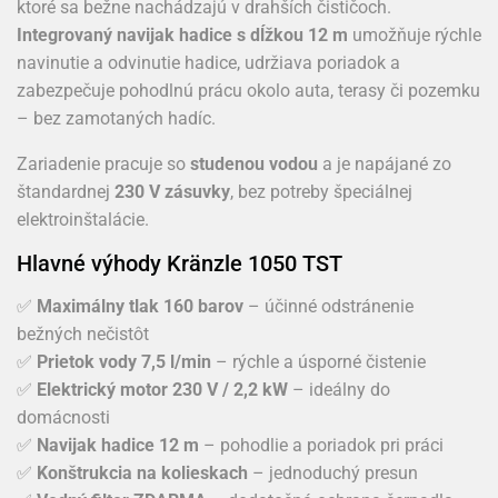
ktoré sa bežne nachádzajú v drahších čističoch.
Integrovaný navijak hadice s dĺžkou 12 m
umožňuje rýchle
navinutie a odvinutie hadice, udržiava poriadok a
zabezpečuje pohodlnú prácu okolo auta, terasy či pozemku
– bez zamotaných hadíc.
Zariadenie pracuje so
studenou vodou
a je napájané zo
štandardnej
230 V zásuvky
, bez potreby špeciálnej
elektroinštalácie.
Hlavné výhody Kränzle 1050 TST
✅
Maximálny tlak 160 barov
– účinné odstránenie
bežných nečistôt
✅
Prietok vody 7,5 l/min
– rýchle a úsporné čistenie
✅
Elektrický motor 230 V / 2,2 kW
– ideálny do
domácnosti
✅
Navijak hadice 12 m
– pohodlie a poriadok pri práci
✅
Konštrukcia na kolieskach
– jednoduchý presun