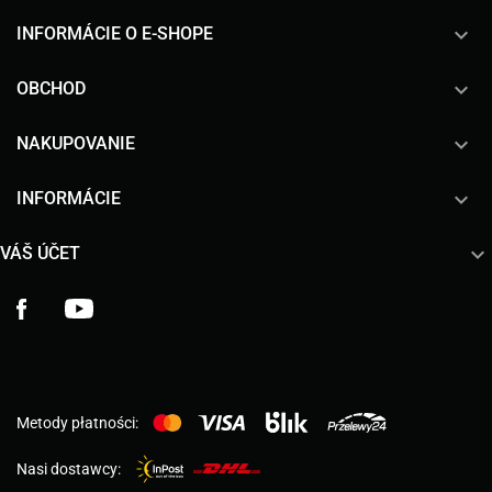
keyboard_arrow_down
INFORMÁCIE O E-SHOPE

OBCHOD

NAKUPOVANIE

INFORMÁCIE

VÁŠ ÚČET
Facebook
YouTube
Metody płatności:
Nasi dostawcy: