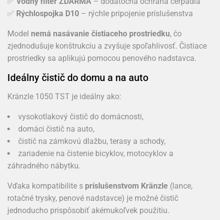
✅
Vodný filter ZDARMA
– dodatočná ochrana čerpadla
✅
Rýchlospojka D10
– rýchle pripojenie príslušenstva
Model
nemá nasávanie čistiaceho prostriedku
, čo
zjednodušuje konštrukciu a zvyšuje spoľahlivosť. Čistiace
prostriedky sa aplikujú pomocou penového nadstavca.
Ideálny čistič do domu a na auto
Kränzle 1050 TST je ideálny ako:
vysokotlakový čistič do domácnosti,
domáci čistič na auto,
čistič na zámkovú dlažbu, terasy a schody,
zariadenie na čistenie bicyklov, motocyklov a
záhradného nábytku.
Vďaka kompatibilite s
príslušenstvom Kränzle
(lance,
rotačné trysky, penové nadstavce) je možné čistič
jednoducho prispôsobiť akémukoľvek použitiu.