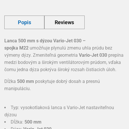
Popis
Reviews
Lanca 500 mm s dýzou Vario-Jet 030 –
spojka M22
umožňuje plynulú zmenu uhla prúdu bez
výmeny dýzy. Zmeniteľná geometria
Vario-Jet 030
prepína
medzi bodovým a širokým ventilátorovým prúdom, vďaka
čomu jedna dýza pokrýva široký rozsah čistiacich úloh.
Dĺžka
500 mm
poskytuje dobrý dosah a presnú
manipuláciu.
Typ: vysokotlaková lanca s Vario-Jet nastaviteľnou
dýzou
Dĺžka:
500 mm