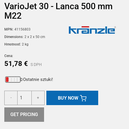
VarioJet 30 - Lanca 500 mm
M22
MPN:
41156803
Dimensions:
2 x 2 x 50 cm
Hmotnosť:
2 kg
Cena:
51,78 €
S DPH
Ostatnie sztuki!
BUY NOW
-
+
GET PRICING