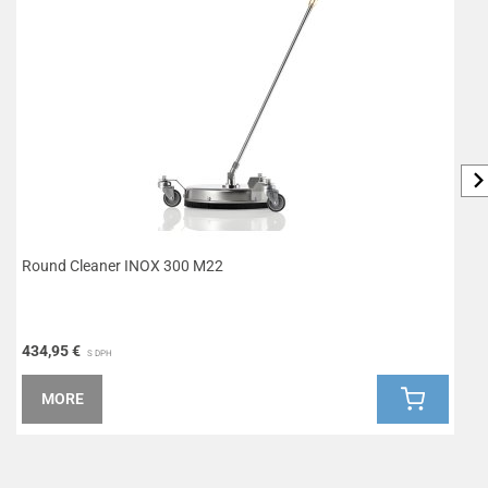
Round Cleaner INOX 300 M22
H
434,95 €
1
S DPH
MORE