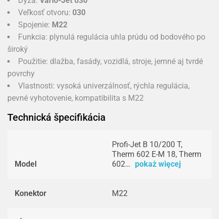
Dýza:
Vario-Jet 030
Veľkosť otvoru:
030
Spojenie:
M22
Funkcia: plynulá regulácia uhla prúdu od bodového po
široký
Použitie: dlažba, fasády, vozidlá, stroje, jemné aj tvrdé
povrchy
Vlastnosti: vysoká univerzálnosť, rýchla regulácia,
pevné vyhotovenie, kompatibilita s M22
Technická špecifikácia
Profi-Jet B 10/200 T,
Therm 602 E-M 18, Therm
Model
602…
pokaż więcej
Konektor
M22