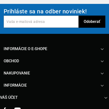
Prihláste sa na odber noviniek!
keyboard_arrow_down
INFORMÁCIE O E-SHOPE

OBCHOD

NAKUPOVANIE

INFORMÁCIE

VÁŠ ÚČET
Facebook
YouTube