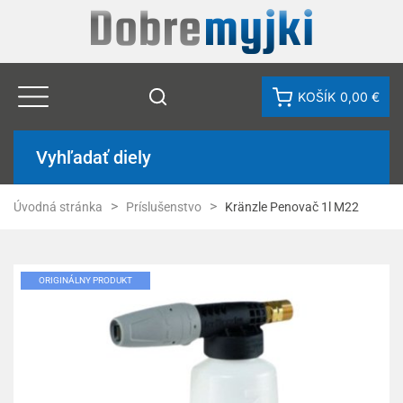
KOŠÍK
0,00 €
Vyhľadať diely
Úvodná stránka
Príslušenstvo
Kränzle Penovač 1l M22
ORIGINÁLNY PRODUKT