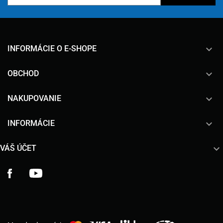
keyboard_arrow_down
INFORMÁCIE O E-SHOPE

OBCHOD

NAKUPOVANIE

INFORMÁCIE

VÁŠ ÚČET
Facebook
YouTube