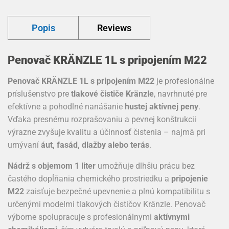
Popis
Reviews
Penovač KRÄNZLE 1L s pripojením M22
Penovač KRÄNZLE 1L s pripojením M22
je profesionálne
príslušenstvo pre
tlakové čističe Kränzle
, navrhnuté pre
efektívne a pohodlné nanášanie
hustej aktívnej peny
.
Vďaka presnému rozprašovaniu a pevnej konštrukcii
výrazne zvyšuje kvalitu a účinnosť čistenia – najmä pri
umývaní
áut, fasád, dlažby alebo terás
.
Nádrž s objemom 1 liter
umožňuje dlhšiu prácu bez
častého dopĺňania chemického prostriedku a
pripojenie
M22
zaisťuje bezpečné upevnenie a plnú kompatibilitu s
určenými modelmi tlakových čističov Kränzle. Penovač
výborne spolupracuje s profesionálnymi
aktívnymi