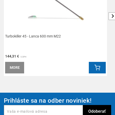
Turbokiller 45 - Lanca 600 mm M22
L
144,31 €
1
S DPH
MORE
Prihláste sa na odber noviniek!