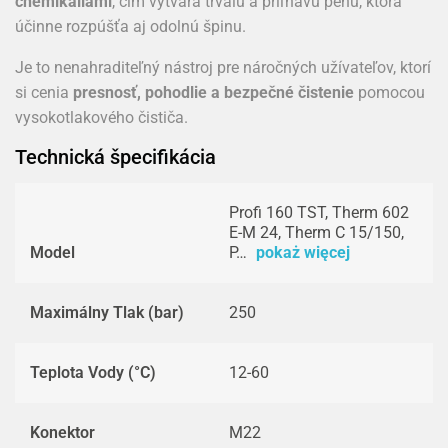
chemikáliami
, čím vytvára trvalú a priľnavú penu, ktorá
účinne rozpúšťa aj odolnú špinu.
Je to nenahraditeľný nástroj pre náročných užívateľov, ktorí
si cenia
presnosť, pohodlie a bezpečné čistenie
pomocou
vysokotlakového čističa.
Technická špecifikácia
Profi 160 TST, Therm 602
E-M 24, Therm C 15/150,
Model
P…
pokaż więcej
Maximálny Tlak (bar)
250
Teplota Vody (°C)
12-60
Konektor
M22