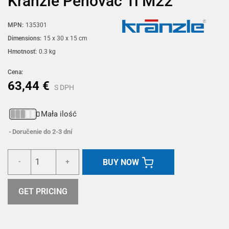
Kränzle Penovač 1l M22
MPN:
135301
Dimensions:
15 x 30 x 15 cm
Hmotnosť:
0.3 kg
Cena:
63,44 €
S DPH
Mała ilość
Doručenie do 2-3 dní
BUY NOW
-
+
GET PRICING