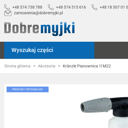
+48 574 738 788
+48 574 515 616
+48 18 307 01 
zamowienia@dobremyjki.pl
Wyszukaj części
Strona główna
Akcesoria
Kränzle Pianownica 1l M22
PRODUKT ORYGINALNY