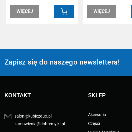
WIĘCEJ
WIĘCEJ
Zapisz się do naszego newslettera!
KONTAKT
SKLEP
Akcesoria
salon@kubiczduo.pl
Części
zamowienia@dobremyjki.pl