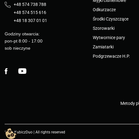
Myjki ciśnieniowe
+48 574 738 788
Odkurzacze
+48 574 515 616
Środki Czyszczące
+48 18 307 01 01
Szorowarki
Godziny otwarcia:
Wytwornice pary
pon-pt 8:00 - 17:00
Zamiatarki
sob nieczyne
Podgrzewacze H.P.
Facebook
YouTube
Metody pł
2026 KubiczDuo | All rights reserved