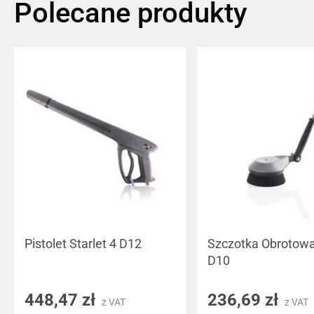
Polecane produkty
Pistolet Starlet 4 D12
Szczotka Obrotowa
D10
448,47 zł
236,69 zł
z VAT
z VAT