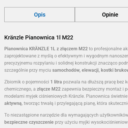
Opis
Opinie
Kränzle Pianownica 1l M22
Pianownica KRÄNZLE 1L z złączem
M22
to profesjonalne a
zaprojektowane z myślą o efektywnym i wygodnym nanosze
precyzyjnemu rozpylaniu i solidnej konstrukcji znacząco pod
szczególnie przy myciu
samochodów, elewacji, kostki bruko
Zbiornik o pojemności
1 litra
pozwala na dłuższą pracę bez k
chemicznego, a
złącze
M22
zapewnia bezpieczny montaż i 
modelami myjek ciśnieniowych Kränzle. Pianownica świetnie
aktywną
, tworząc trwałą i przylegającą pianę, która skutec
To niezastąpione narzędzie dla wymagających użytkownikó
bezpieczne czyszczenie
przy użyciu myjki wysokociśnieniow