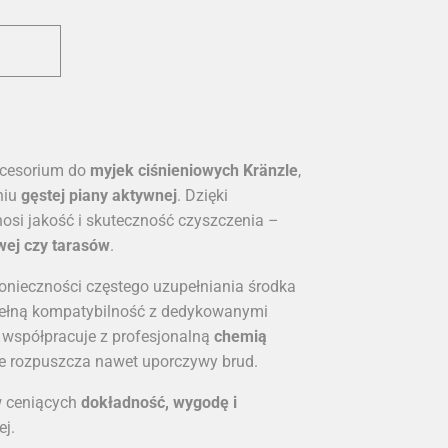
kcesorium do
myjek ciśnieniowych Kränzle
,
niu
gęstej piany aktywnej
. Dzięki
nosi jakość i skuteczność czyszczenia –
wej czy tarasów
.
onieczności częstego uzupełniania środka
pełną kompatybilność z dedykowanymi
 współpracuje z profesjonalną
chemią
znie rozpuszcza nawet uporczywy brud.
w ceniących
dokładność, wygodę i
ej.