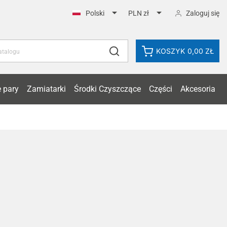


Zaloguj się
Polski
PLN zł
KOSZYK
0,00 ZŁ
 pary
Zamiatarki
Środki Czyszczące
Części
Akcesoria