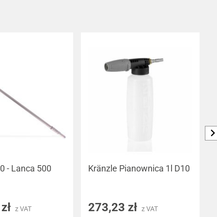
 30 - Lanca 500
Kränzle Pianownica 1l D10
 zł
273,23 zł
z VAT
z VAT