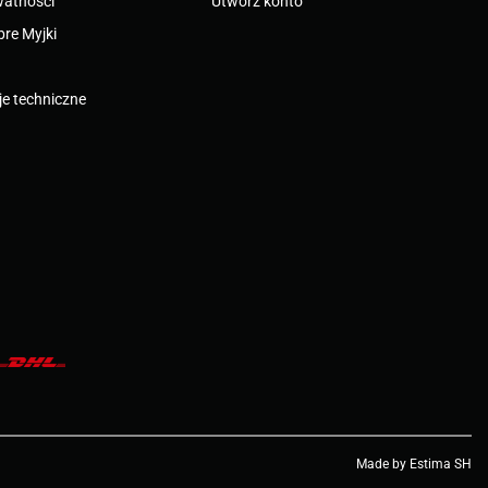
watności
Utwórz konto
bre Myjki
e techniczne
Made by Estima SH