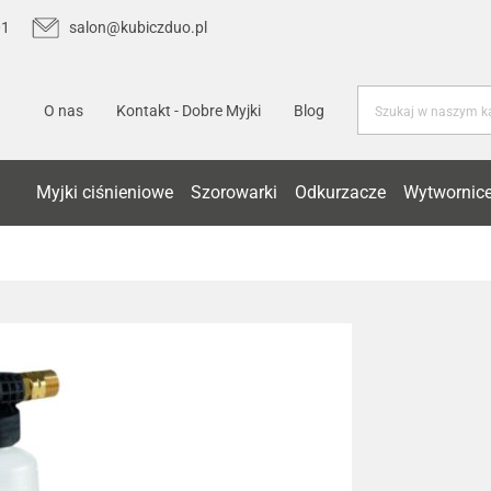
01
salon@kubiczduo.pl
O nas
Kontakt - Dobre Myjki
Blog
Myjki ciśnieniowe
Szorowarki
Odkurzacze
Wytwornice