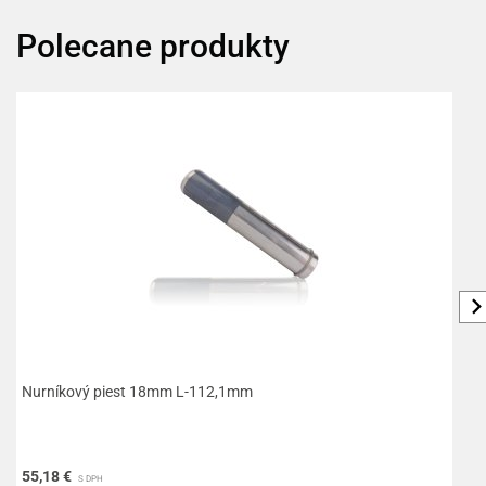
Polecane produkty
Nurníkový piest 18mm L-112,1mm
V
55,18 €
4
S DPH