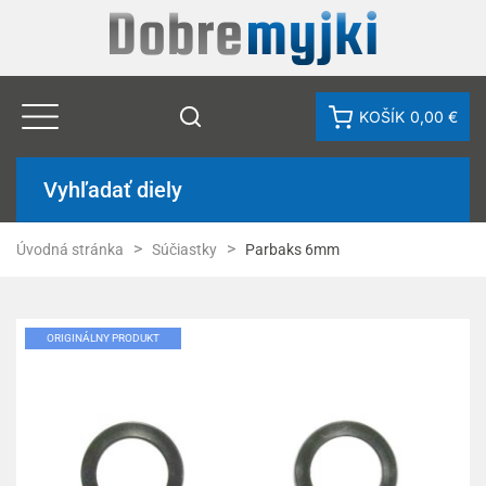
KOŠÍK
0,00 €
Vyhľadať diely
Úvodná stránka
Súčiastky
Parbaks 6mm
ORIGINÁLNY PRODUKT