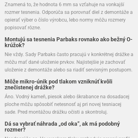
Znamená to, že hodnota 6 mm sa vzťahuje na vonkajší
rozmer tesnenia. Odporúča sa porovnať diel z demontáže a
opierať výber o číslo výrobcu, lebo normy môžu rozmery
popisovať rôzne.
Montujú sa tesnenia Parbaks rovnako ako bežný O-
krúžok?
Nie vždy. Sady Parbaks často pracujú v konkrétnej drážke a
môžu mať dané uloženie prvkov. Najistejšie je zachovať
uloženie z demontáže alebo sa riadiť servisným postupom.
Môže mikro-únik pod tlakom vzniknúť kvôli
znečistenej drážke?
Áno. Vodný kameň, piesok alebo škrabance na dosadacej
ploche môžu spôsobiť netesnosť aj pri novej tesniacej
sade. Pred montážou drážku očisti a skontroluj.
Dá sa vybrať náhrada „od oka”, ak má podobný
rozmer?