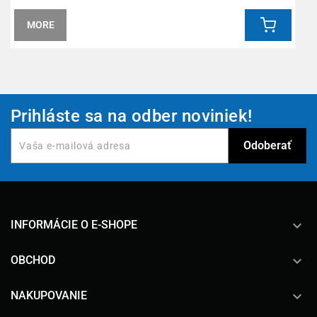
MORE
Prihláste sa na odber noviniek!
keyboard_arrow_down
INFORMÁCIE O E-SHOPE

OBCHOD

NAKUPOVANIE