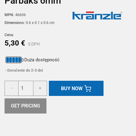
Parbaks 6mm
MPN:
46606
Dimensions:
0.6 x 0.1 x 0.6 cm
Cena:
5,30 €
S DPH
Duża dostępność
Doručenie do 2-3 dní
BUY NOW
-
+
GET PRICING