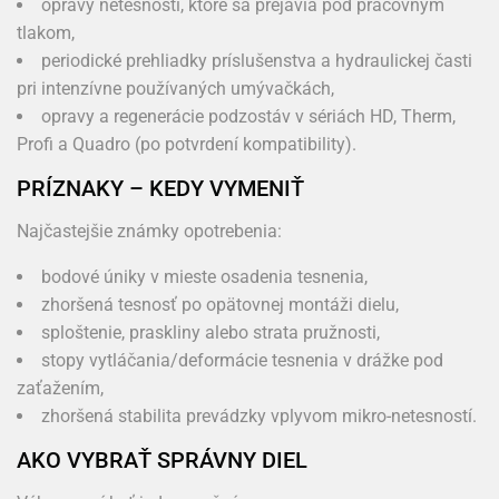
opravy netesností, ktoré sa prejavia pod pracovným
tlakom,
periodické prehliadky príslušenstva a hydraulickej časti
pri intenzívne používaných umývačkách,
opravy a regenerácie podzostáv v sériách HD, Therm,
Profi a Quadro (po potvrdení kompatibility).
PRÍZNAKY – KEDY VYMENIŤ
Najčastejšie známky opotrebenia:
bodové úniky v mieste osadenia tesnenia,
zhoršená tesnosť po opätovnej montáži dielu,
sploštenie, praskliny alebo strata pružnosti,
stopy vytláčania/deformácie tesnenia v drážke pod
zaťažením,
zhoršená stabilita prevádzky vplyvom mikro-netesností.
AKO VYBRAŤ SPRÁVNY DIEL