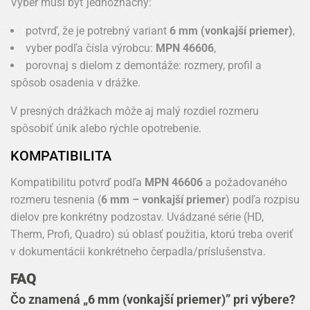
Výber musí byť jednoznačný:
potvrď, že je potrebný variant
6 mm (vonkajší priemer)
,
vyber podľa čísla výrobcu:
MPN 46606
,
porovnaj s dielom z demontáže: rozmery, profil a
spôsob osadenia v drážke.
V presných drážkach môže aj malý rozdiel rozmeru
spôsobiť únik alebo rýchle opotrebenie.
KOMPATIBILITA
Kompatibilitu potvrď podľa
MPN 46606
a požadovaného
rozmeru tesnenia (
6 mm – vonkajší priemer
) podľa rozpisu
dielov pre konkrétny podzostav. Uvádzané série (HD,
Therm, Profi, Quadro) sú oblasť použitia, ktorú treba overiť
v dokumentácii konkrétneho čerpadla/príslušenstva.
FAQ
Čo znamená „6 mm (vonkajší priemer)” pri výbere?