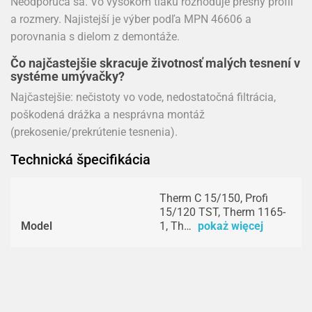
Neodporúča sa. Vo vysokom tlaku rozhoduje presný profil
a rozmery. Najistejší je výber podľa MPN 46606 a
porovnania s dielom z demontáže.
Čo najčastejšie skracuje životnosť malých tesnení v
systéme umývačky?
Najčastejšie: nečistoty vo vode, nedostatočná filtrácia,
poškodená drážka a nesprávna montáž
(prekosenie/prekrútenie tesnenia).
Technická špecifikácia
Therm C 15/150, Profi
15/120 TST, Therm 1165-
Model
1, Th…
pokaż więcej