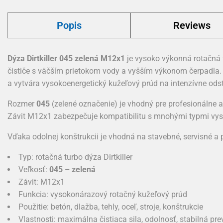
Popis
Reviews
Dýza Dirtkiller 045 zelená M12x1
je vysoko výkonná rotačná 
čističe s väčším prietokom vody a vyšším výkonom čerpadla. 
a vytvára vysokoenergetický kužeľový prúd na intenzívne ods
Rozmer
045
(zelené označenie) je vhodný pre profesionálne a
Závit M12x1 zabezpečuje kompatibilitu s mnohými typmi vys
Vďaka odolnej konštrukcii je vhodná na stavebné, servisné a 
Typ: rotačná turbo dýza Dirtkiller
Veľkosť:
045 – zelená
Závit: M12x1
Funkcia: vysokonárazový rotačný kužeľový prúd
Použitie: betón, dlažba, tehly, oceľ, stroje, konštrukcie
Vlastnosti: maximálna čistiaca sila, odolnosť, stabilná pr