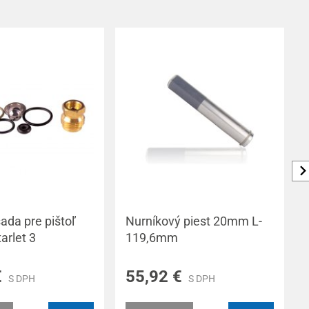
ada pre pištoľ
Nurníkový piest 20mm L-
arlet 3
119,6mm
€
55,92 €
S DPH
S DPH