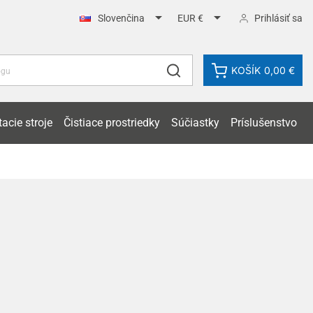


Prihlásiť sa
Slovenčina
EUR €
KOŠÍK
0,00 €
acie stroje
Čistiace prostriedky
Súčiastky
Príslušenstvo