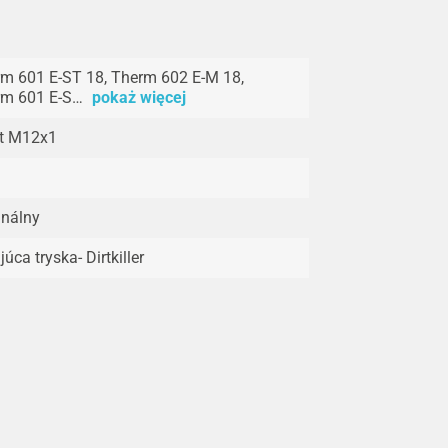
m 601 E-ST 18, Therm 602 E-M 18,
rm 601 E-S…
pokaż więcej
it M12x1
inálny
júca tryska- Dirtkiller