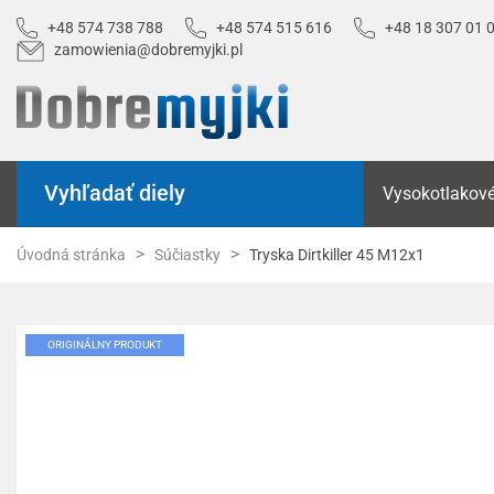
+48 574 738 788
+48 574 515 616
+48 18 307 01 
zamowienia@dobremyjki.pl
Vyhľadať diely
Vysokotlakové
Úvodná stránka
Súčiastky
Tryska Dirtkiller 45 M12x1
ORIGINÁLNY PRODUKT