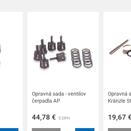
Opravná sada - ventilov
Opravná s
čerpadla AP
Kränzle St
44,78 €
19,67 
S DPH