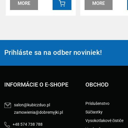
MORE
MORE
Prihláste sa na odber noviniek!
INFORMÁCIE O E-SHOPE
OBCHOD
Príslušenstvo
salon@kubiczduo.pl
Súčiastky
zamowienia@dobremyjki.pl
Vysokotlakové čističe
+48 574 738 788