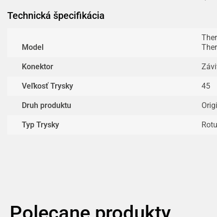
Technická špecifikácia
Ther
Model
The
Konektor
Záv
Veľkosť Trysky
45
Druh produktu
Orig
Typ Trysky
Rotu
Polecane produkty