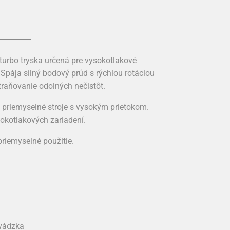
turbo tryska určená pre vysokotlakové
Spája silný bodový prúd s rýchlou rotáciou
traňovanie odolných nečistôt.
 priemyselné stroje s vysokým prietokom.
okotlakových zariadení.
priemyselné použitie.
evádzka