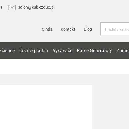
01
salon@kubiczduo.pl
O nás
Kontakt
Blog
 čističe
Čističe podláh
Vysávače
Parné Generátory
Zamet