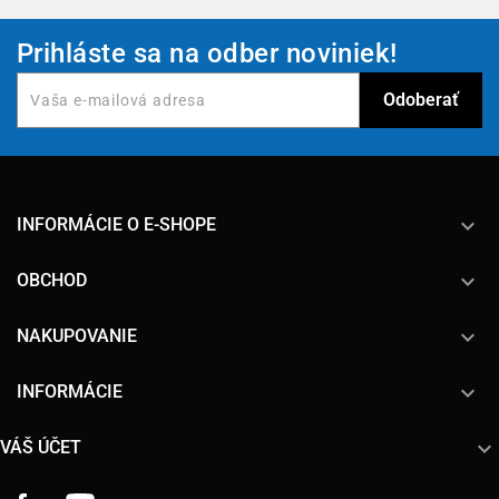
Prihláste sa na odber noviniek!
keyboard_arrow_down
INFORMÁCIE O E-SHOPE

OBCHOD

NAKUPOVANIE

INFORMÁCIE

VÁŠ ÚČET
Facebook
YouTube