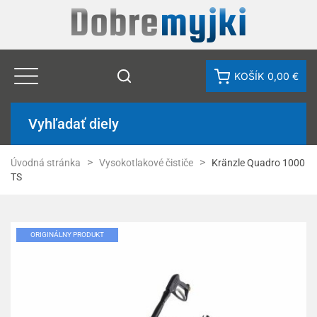
KOŠÍK
0,00 €
Vyhľadať diely
Úvodná stránka
Vysokotlakové čističe
Kränzle Quadro 1000
TS
ORIGINÁLNY PRODUKT