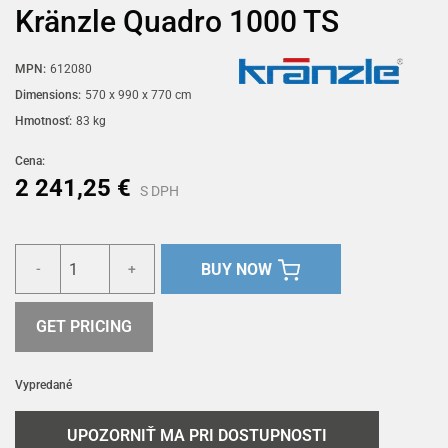
Kränzle Quadro 1000 TS
MPN:
612080
Dimensions:
570 x 990 x 770 cm
Hmotnosť:
83 kg
Cena:
2 241,25 €
S DPH
BUY NOW
-
+
GET PRICING
Vypredané
UPOZORNIŤ MA PRI DOSTUPNOSTI