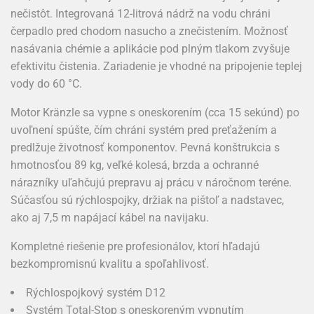
nečistôt. Integrovaná 12-litrová nádrž na vodu chráni
čerpadlo pred chodom nasucho a znečistením. Možnosť
nasávania chémie a aplikácie pod plným tlakom zvyšuje
efektivitu čistenia. Zariadenie je vhodné na pripojenie teplej
vody do 60 °C.
Motor Kränzle sa vypne s oneskorením (cca 15 sekúnd) po
uvoľnení spúšte, čím chráni systém pred preťažením a
predlžuje životnosť komponentov. Pevná konštrukcia s
hmotnosťou 89 kg, veľké kolesá, brzda a ochranné
nárazníky uľahčujú prepravu aj prácu v náročnom teréne.
Súčasťou sú rýchlospojky, držiak na pištoľ a nadstavec,
ako aj 7,5 m napájací kábel na navijaku.
Kompletné riešenie pre profesionálov, ktorí hľadajú
bezkompromisnú kvalitu a spoľahlivosť.
Rýchlospojkový systém D12
Systém Total-Stop s oneskoreným vypnutím