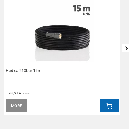
Hadica 210bar 15m
L
128,61 €
7
S DPH
MORE