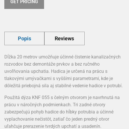
GET PRICING
Popis
Reviews
Dĺžka 20 metrov umožňuje účinné čistenie kanalizačných
rozvodov bez demontáže prvkov a bez ručného
uvoľňovania upchatia. Hadica je určená na prácu s
tlakovými umývačkami s vyššími parametrami, kde je
dôležitá priebojná sila aj stabilné vedenie hadice v potrubí.
Použitá dýza KNF 055 s čelným otvorom je navrhnutá na
prácu v náročných podmienkach. Tri zadné otvory
zabezpečujú pohyb hadice do hĺbky potrubia a účinné
vyplachovanie nečistôt, zatiaľ čo jeden predný otvor
uľahčuje prerazenie tvrdých upchatí a usadenín.