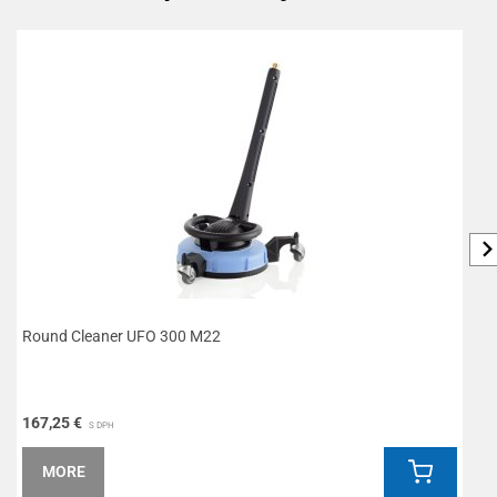
Round Cleaner UFO 300 M22
T
167,25 €
1
S DPH
MORE