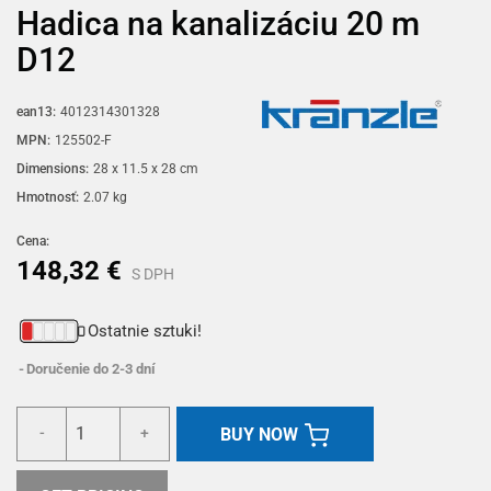
Hadica na kanalizáciu 20 m
D12
ean13:
4012314301328
MPN:
125502-F
Dimensions:
28 x 11.5 x 28 cm
Hmotnosť:
2.07 kg
Cena:
148,32 €
S DPH
Ostatnie sztuki!
Doručenie do 2-3 dní
BUY NOW
-
+