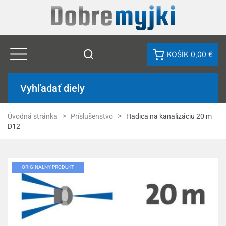
KOŠÍK
0,00 €
Vyhľadať diely
Úvodná stránka
Príslušenstvo
Hadica na kanalizáciu 20 m
D12
ORIGINÁLNY PRODUKT