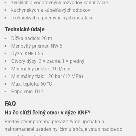
zvislých a vodorovných rozvodov kanalizácie
kuchynských a kúpeľňových odtokov
technických a priemyselných inštalácií
Technické údaje
Dĺžka hadice: 20 m
Menovitý priemer: NW 5
Dýza: KNF 055
Otvory dýzy: 3 × zadné, 1 × predný
Minimálny prietok: 10 l/min
Minimálny tlak: 120 bar (12 MPa)
Max. teplota: 60 °C
Pripojenie: D12
FAQ
Na čo slúži čelný otvor v dýze KNF?
Predný otvor pomáha preraziť tvrdé upchatia a
nahromadené usadeniny, čím uľahčuje vstup hadice do