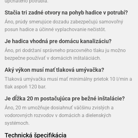
upchatého potrubia.
Stačia tri zadné otvory na pohyb hadice v potrubí?
Áno, prúdy smerujúce dozadu zabezpečujú samovoľný
posun hadice a účinné vyplachovanie nečistôt.
Je hadica vhodná pre domácu kanalizáciu?
Áno, pri dodržaní správneho pracovného tlaku ju možno
bezpečne používať v domácich inštaláciách.
Aký výkon musí mať tlaková umývačka?
Tlaková umývačka musí mať minimálny prietok 10 l/min a
tlak aspoň 120 bar.
Je dĺžka 20 m postačujúca pre bežné inštalácie?
Áno, 20 m umožňuje dosiahnuť väčšinu zvislých a
vodorovných rozvodov v domácich a dielenských
systémoch.
Technická špecifikácia