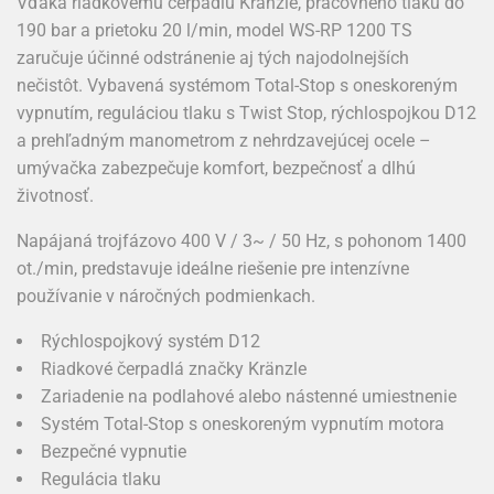
Vďaka riadkovému čerpadlu Kränzle, pracovného tlaku do
190 bar a prietoku 20 l/min, model WS-RP 1200 TS
zaručuje účinné odstránenie aj tých najodolnejších
nečistôt. Vybavená systémom Total-Stop s oneskoreným
vypnutím, reguláciou tlaku s Twist Stop, rýchlospojkou D12
a prehľadným manometrom z nehrdzavejúcej ocele –
umývačka zabezpečuje komfort, bezpečnosť a dlhú
životnosť.
Napájaná trojfázovo 400 V / 3~ / 50 Hz, s pohonom 1400
ot./min, predstavuje ideálne riešenie pre intenzívne
používanie v náročných podmienkach.
Rýchlospojkový systém D12
Riadkové čerpadlá značky Kränzle
Zariadenie na podlahové alebo nástenné umiestnenie
Systém Total-Stop s oneskoreným vypnutím motora
Bezpečné vypnutie
Regulácia tlaku