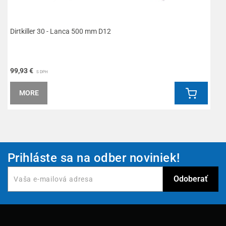
Dirtkiller 30 - Lanca 500 mm D12
R
99,93 €
1
S DPH
MORE
Prihláste sa na odber noviniek!