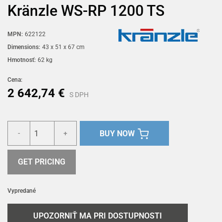
Kränzle WS-RP 1200 TS
MPN:
622122
Dimensions:
43 x 51 x 67 cm
Hmotnosť:
62 kg
Cena:
2 642,74 €
S DPH
BUY NOW
-
+
GET PRICING
Vypredané
UPOZORNIŤ MA PRI DOSTUPNOSTI