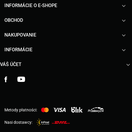
keyboard_arrow_down
INFORMÁCIE O E-SHOPE

OBCHOD

NAKUPOVANIE

INFORMÁCIE

VÁŠ ÚČET
Facebook
YouTube
Metody płatności:
Nasi dostawcy: