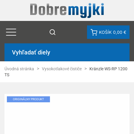
KOŠÍK
0,00 €
Vyhľadať diely
Úvodná stránka
Vysokotlakové čističe
Kränzle WS-RP 1200
TS
ORIGINÁLNY PRODUKT