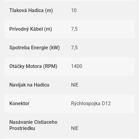
Tlaková Hadica (m)
10
Prívodný Kábel (m)
7,5
Spotreba Energie (kW)
7,5
Otáčky Motora (RPM)
1400
Navijak na Hadicu
NIE
Konektor
Rýchlospojka D12
Nasávanie Cistiaceho
Prostriedku
NIE