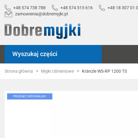
+48 574 738 788
+48 574 515 616
+48 18 307 01 
zamowienia@dobremyjki.pl
Wyszukaj części
Strona główna
Myjki ciśnieniowe
Kränzle WS-RP 1200 TS
PRODUKT ORYGINALNY