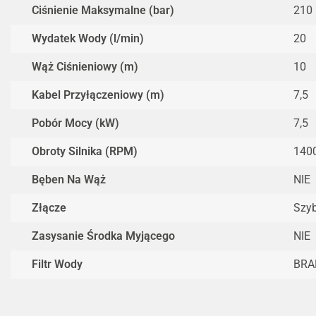
Ciśnienie Maksymalne (bar)
210
Wydatek Wody (l/min)
20
Wąż Ciśnieniowy (m)
10
Kabel Przyłączeniowy (m)
7,5
Pobór Mocy (kW)
7,5
Obroty Silnika (RPM)
140
Bęben Na Wąż
NIE
Złącze
Szy
Zasysanie Środka Myjącego
NIE
Filtr Wody
BRA