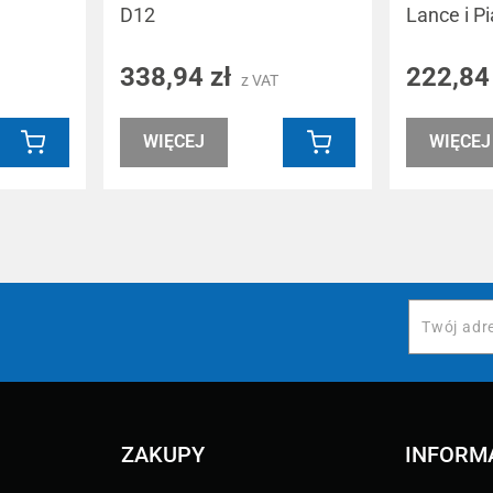
D12
Lance i P
338,94 zł
222,84
z VAT
WIĘCEJ
WIĘCEJ
ZAKUPY
INFORM