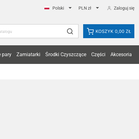


Zaloguj się
Polski
PLN zł
KOSZYK
0,00 ZŁ
 pary
Zamiatarki
Środki Czyszczące
Części
Akcesoria