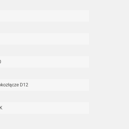
0
bkozłącze D12
K