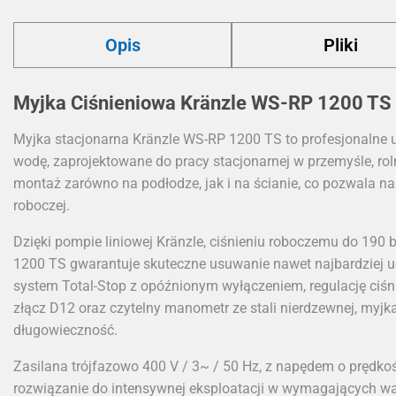
Opis
Pliki
Myjka Ciśnieniowa Kränzle WS-RP 1200 TS
Myjka stacjonarna Kränzle WS-RP 1200 TS to profesjonalne
wodę, zaprojektowane do pracy stacjonarnej w przemyśle, rol
montaż zarówno na podłodze, jak i na ścianie, co pozwala n
roboczej.
Dzięki pompie liniowej Kränzle, ciśnieniu roboczemu do 190 
1200 TS gwarantuje skuteczne usuwanie nawet najbardziej 
system Total-Stop z opóźnionym wyłączeniem, regulację ciśn
złącz D12 oraz czytelny manometr ze stali nierdzewnej, myjk
długowieczność.
Zasilana trójfazowo 400 V / 3~ / 50 Hz, z napędem o prędko
rozwiązanie do intensywnej eksploatacji w wymagających w