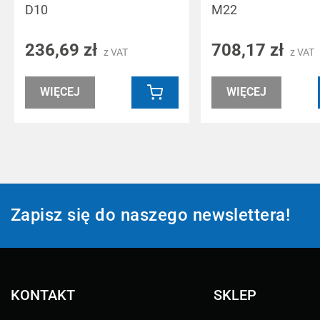
D10
M22
236,69 zł
708,17 zł
z VAT
z VAT
WIĘCEJ
WIĘCEJ
Zapisz się do naszego newslettera!
KONTAKT
SKLEP