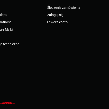
Śledzenie zamówienia
klepu
Zaloguj się
watności
Utwórz konto
bre Myjki
e techniczne