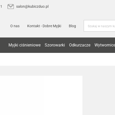
01
salon@kubiczduo.pl
O nas
Kontakt - Dobre Myjki
Blog
Myjki ciśnieniowe
Szorowarki
Odkurzacze
Wytwornice