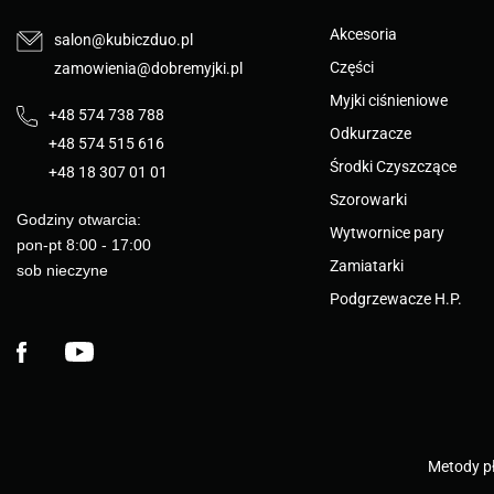
Akcesoria
salon@kubiczduo.pl
Części
zamowienia@dobremyjki.pl
Myjki ciśnieniowe
+48 574 738 788
Odkurzacze
+48 574 515 616
Środki Czyszczące
+48 18 307 01 01
Szorowarki
Godziny otwarcia:
Wytwornice pary
pon-pt 8:00 - 17:00
Zamiatarki
sob nieczyne
Podgrzewacze H.P.
Facebook
YouTube
Metody pł