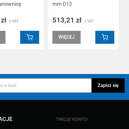
ianownicę
mm D12
 zł
513,21 zł
z VAT
z VAT
WIĘCEJ
ACJE
TWOJE KONTO