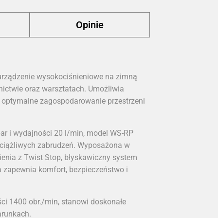
Opinie
 urządzenie wysokociśnieniowe na zimną
nictwie oraz warsztatach. Umożliwia
a optymalne zagospodarowanie przestrzeni
bar i wydajności 20 l/min, model WS-RP
uciążliwych zabrudzeń. Wyposażona w
ienia z Twist Stop, błyskawiczny system
a zapewnia komfort, bezpieczeństwo i
ści 1400 obr./min, stanowi doskonałe
arunkach.