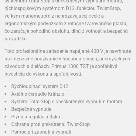
systémom Total-Stop s oneskoreným vypnutím motora,
rýchlospojkovým systémom D12, funkciou Twist-Stop,
veľkým manometrom z nehrdzavejúcej ocele a
ergonomickým podvozkom z rotačne tvarovaného plastu,
čo zaručuje pohodlnú obsluhu, dlhú životnosť a bezpečnú
prevádzku.
Toto profesionálne zariadenie napájané 400 V je navrhnuté
na intenzívne používanie v hospodárstvach, priemyselných
závodoch a dielňach. Primus 1000 TST je spoľahlivá
investícia do výkonu a spoľahlivosti.
Rýchloupínací systém D12
Axiálne čerpadlo Kränzle
Systém Total-Stop s oneskoreným vypnutím motora
Bezpečné vypnutie
Plynulá regulácia tlaku
Ochrana proti prekrúteniu Twist-Stop
Pomoc pri zapnutí a vypnutí