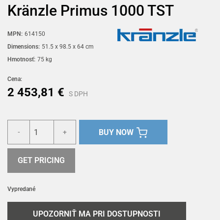
Kränzle Primus 1000 TST
MPN:
614150
Dimensions:
51.5 x 98.5 x 64 cm
Hmotnosť:
75 kg
Cena:
2 453,81 €
S DPH
BUY NOW
-
+
GET PRICING
Vypredané
UPOZORNIŤ MA PRI DOSTUPNOSTI