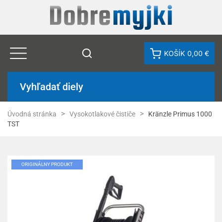
KOŠÍK
0,00 €
Vyhľadať diely
Úvodná stránka
Vysokotlakové čističe
Kränzle Primus 1000
TST
ORIGINÁLNY PRODUKT