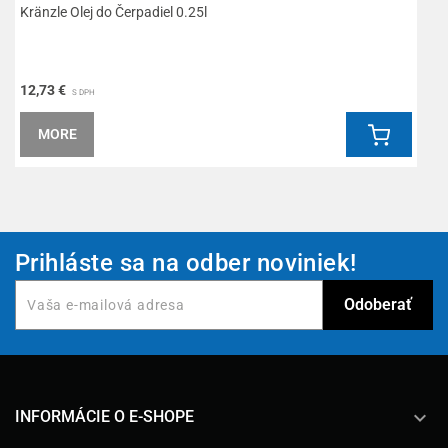
Kränzle Olej do Čerpadiel 0.25l
T
12,73 €
3
S DPH
MORE
Prihláste sa na odber noviniek!
keyboard_arrow_down
INFORMÁCIE O E-SHOPE