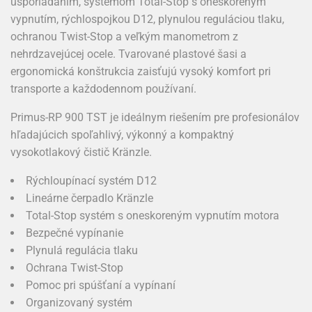
usporiadaním, systémom Total-Stop s oneskoreným
vypnutím, rýchlospojkou D12, plynulou reguláciou tlaku,
ochranou Twist-Stop a veľkým manometrom z
nehrdzavejúcej ocele. Tvarované plastové šasi a
ergonomická konštrukcia zaisťujú vysoký komfort pri
transporte a každodennom používaní.
Primus-RP 900 TST je ideálnym riešením pre profesionálov
hľadajúcich spoľahlivý, výkonný a kompaktný
vysokotlakový čistič Kränzle.
Rýchloupínací systém D12
Lineárne čerpadlo Kränzle
Total-Stop systém s oneskoreným vypnutím motora
Bezpečné vypínanie
Plynulá regulácia tlaku
Ochrana Twist-Stop
Pomoc pri spúšťaní a vypínaní
Organizovaný systém