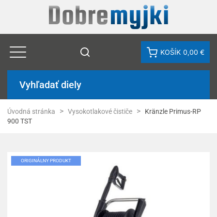
KOŠÍK
0,00 €
Vyhľadať diely
Úvodná stránka
Vysokotlakové čističe
Kränzle Primus-RP
900 TST
ORIGINÁLNY PRODUKT