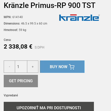
Kränzle Primus-RP 900 TST
MPN:
614140
Dimensions:
46.5 x 99.5 x 60 cm
Hmotnosť:
59 kg
Cena:
2 338,08 €
S DPH
BUY NOW
-
+
GET PRICING
Vypredané
UPOZORNIŤ MA PRI DOSTUPNOSTI