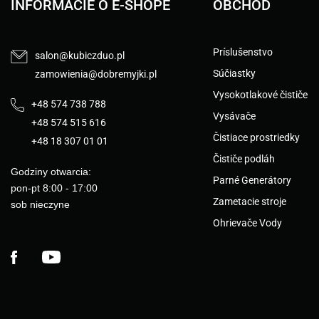
INFORMÁCIE O E-SHOPE
OBCHOD
Príslušenstvo
salon@kubiczduo.pl
Súčiastky
zamowienia@dobremyjki.pl
Vysokotlakové čističe
+48 574 738 788
Vysávače
+48 574 515 616
Čistiace prostriedky
+48 18 307 01 01
Čističe podláh
Godziny otwarcia:
Parné Generátory
pon-pt 8:00 - 17:00
Zametacie stroje
sob nieczyne
Ohrievače Vody
Facebook
YouTube