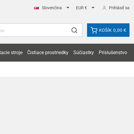


Prihlásiť sa
Slovenčina
EUR €
KOŠÍK
0,00 €
acie stroje
Čistiace prostriedky
Súčiastky
Príslušenstvo