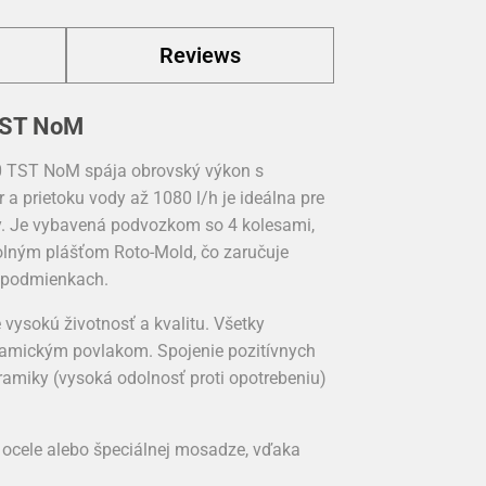
Reviews
 TST NoM
0 TST NoM spája obrovský výkon s
 prietoku vody až 1080 l/h je ideálna pre
by. Je vybavená podvozkom so 4 kolesami,
lným plášťom Roto-Mold, čo zaručuje
ch podmienkach.
vysokú životnosť a kvalitu. Všetky
eramickým povlakom. Spojenie pozitívnych
eramiky (vysoká odolnosť proti opotrebeniu)
ocele alebo špeciálnej mosadze, vďaka