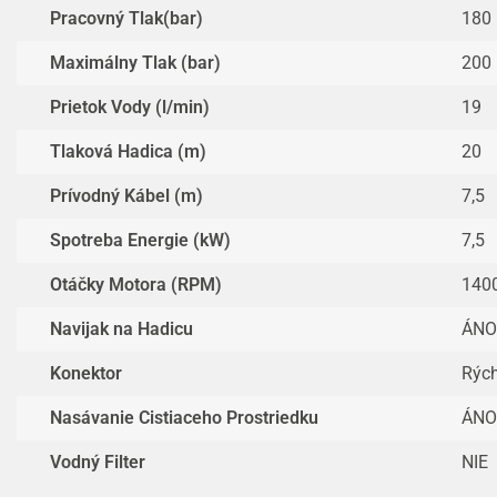
Pracovný Tlak(bar)
180
Maximálny Tlak (bar)
200
Prietok Vody (l/min)
19
Tlaková Hadica (m)
20
Prívodný Kábel (m)
7,5
Spotreba Energie (kW)
7,5
Otáčky Motora (RPM)
140
Navijak na Hadicu
ÁNO
Konektor
Rých
Nasávanie Cistiaceho Prostriedku
ÁNO
Vodný Filter
NIE