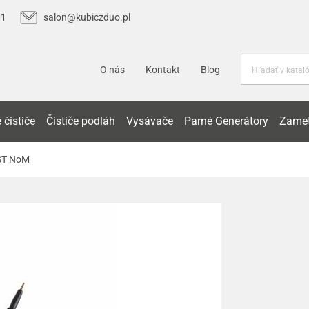
01
salon@kubiczduo.pl
O nás
Kontakt
Blog
 čističe
Čističe podláh
Vysávače
Parné Generátory
Zamet
TST NoM