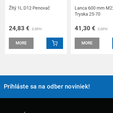
Žltý 1L D12 Penovač
Lanca 600 mm M22
Tryska 25-70
24,83 €
41,30 €
S DPH
S DPH
MORE
MORE
Prihláste sa na odber noviniek!