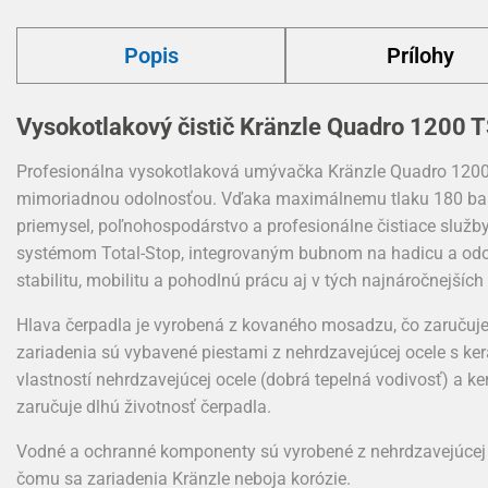
Popis
Prílohy
Vysokotlakový čistič Kränzle Quadro 1200
Profesionálna vysokotlaková umývačka Kränzle Quadro 120
mimoriadnou odolnosťou. Vďaka maximálnemu tlaku 180 bar a
priemysel, poľnohospodárstvo a profesionálne čistiace služ
systémom Total-Stop, integrovaným bubnom na hadicu a odo
stabilitu, mobilitu a pohodlnú prácu aj v tých najnáročnejší
Hlava čerpadla je vyrobená z kovaného mosadzu, čo zaručuje 
zariadenia sú vybavené piestami z nehrdzavejúcej ocele s k
vlastností nehrdzavejúcej ocele (dobrá tepelná vodivosť) a k
zaručuje dlhú životnosť čerpadla.
Vodné a ochranné komponenty sú vyrobené z nehrdzavejúcej 
čomu sa zariadenia Kränzle neboja korózie.