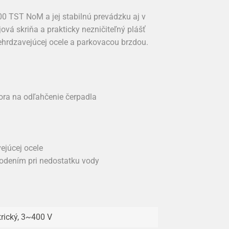
0 TST NoM a jej stabilnú prevádzku aj v
vá skriňa a prakticky nezničiteľný plášť
hrdzavejúcej ocele a parkovacou brzdou.
ra na odľahčenie čerpadla
ejúcej ocele
kodením pri nedostatku vody
trický, 3~400 V