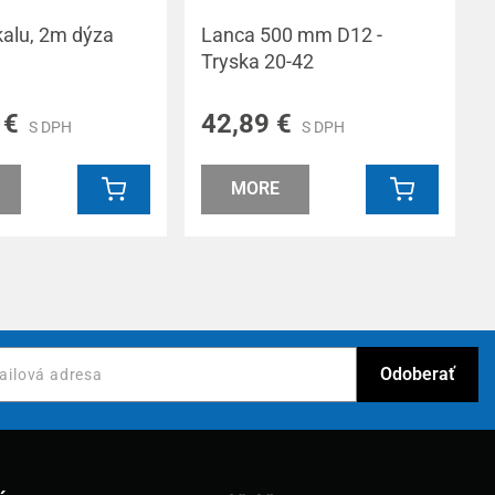
alu, 2m dýza
Lanca 500 mm D12 -
Tryska 20-42
 €
42,89 €
S DPH
S DPH
MORE