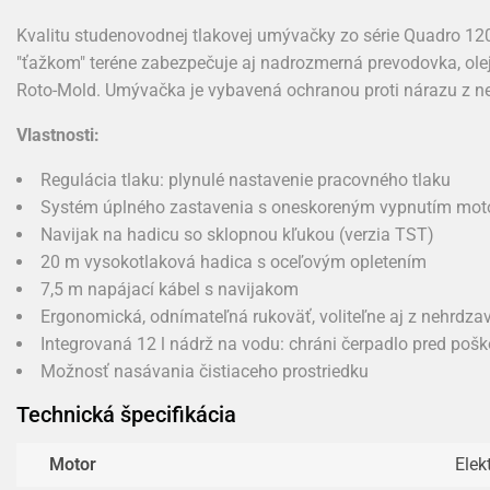
Kvalitu studenovodnej tlakovej umývačky zo série Quadro 120
"ťažkom" teréne zabezpečuje aj nadrozmerná prevodovka, olejo
Roto-Mold. Umývačka je vybavená ochranou proti nárazu z ne
Vlastnosti:
Regulácia tlaku: plynulé nastavenie pracovného tlaku
Systém úplného zastavenia s oneskoreným vypnutím moto
Navijak na hadicu so sklopnou kľukou (verzia TST)
20 m vysokotlaková hadica s oceľovým opletením
7,5 m napájací kábel s navijakom
Ergonomická, odnímateľná rukoväť, voliteľne aj z nehrdzav
Integrovaná 12 l nádrž na vodu: chráni čerpadlo pred poš
Možnosť nasávania čistiaceho prostriedku
Technická špecifikácia
Motor
Elek