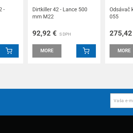
 -
Dirtkiller 42 - Lance 500
Odsávač k
mm M22
055
92,92 €
275,42
S DPH
MORE
MORE