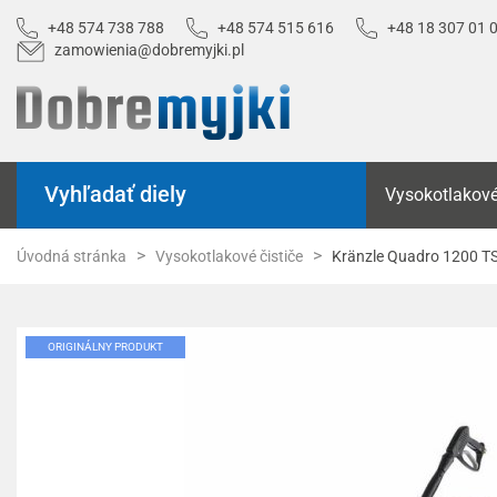
+48 574 738 788
+48 574 515 616
+48 18 307 01 
zamowienia@dobremyjki.pl
Vyhľadať diely
Vysokotlakové
Úvodná stránka
Vysokotlakové čističe
Kränzle Quadro 1200 
ORIGINÁLNY PRODUKT