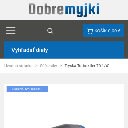
KOŠÍK
0,00 €
Vyhľadať diely
Úvodná stránka
Súčiastky
Tryska Turbokiller 70 1/4"
ORIGINÁLNY PRODUKT