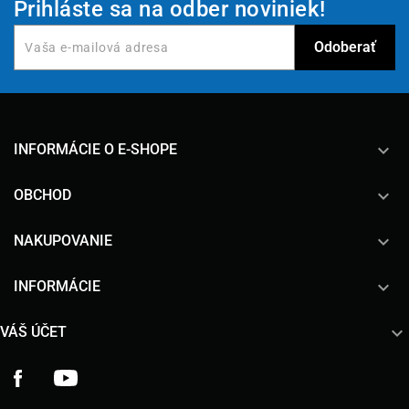
Prihláste sa na odber noviniek!
keyboard_arrow_down
INFORMÁCIE O E-SHOPE

OBCHOD

NAKUPOVANIE

INFORMÁCIE

VÁŠ ÚČET
Facebook
YouTube