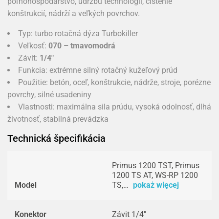
poľnohospodárstvo, údržbu technológií, čistenie
konštrukcií, nádrží a veľkých povrchov.
Typ: turbo rotačná dýza Turbokiller
Veľkosť:
070 – tmavomodrá
Závit:
1/4"
Funkcia: extrémne silný rotačný kužeľový prúd
Použitie: betón, oceľ, konštrukcie, nádrže, stroje, porézne
povrchy, silné usadeniny
Vlastnosti: maximálna sila prúdu, vysoká odolnosť, dlhá
životnosť, stabilná prevádzka
Technická špecifikácia
Primus 1200 TST, Primus
1200 TS AT, WS-RP 1200
Model
TS,…
pokaż więcej
Konektor
Závit 1/4"