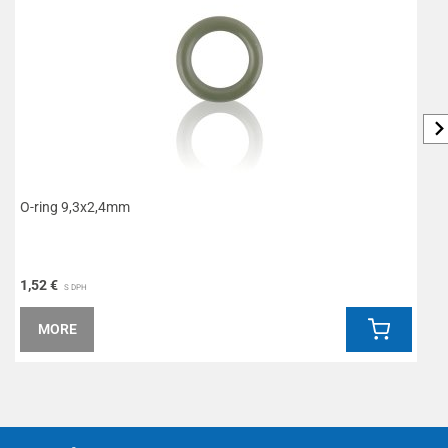
O-ring 9,3x2,4mm
O
1,52 €
3
S DPH
MORE