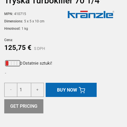
Tryska Turbokiller 70 1/4"
MPN:
410715
Dimensions:
5 x 5 x 10 cm
Hmotnosť:
1 kg
Cena:
125,75 €
S DPH
Ostatnie sztuki!
BUY NOW
-
+
GET PRICING