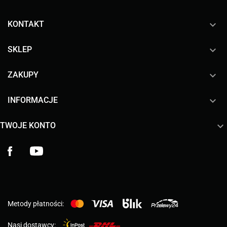
keyboard_arrow_down
KONTAKT

SKLEP

ZAKUPY

INFORMACJE

TWOJE KONTO
Facebook
YouTube
Metody płatności:
Nasi dostawcy: