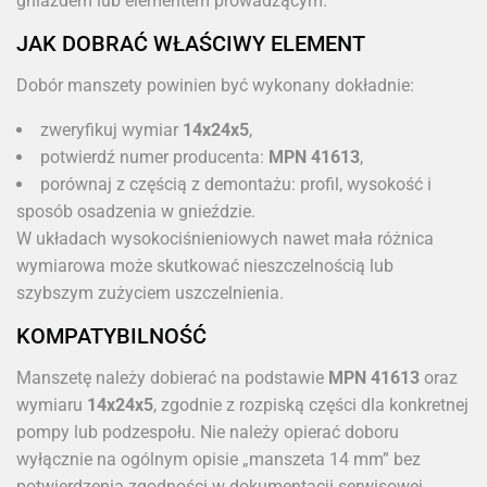
gniazdem lub elementem prowadzącym.
JAK DOBRAĆ WŁAŚCIWY ELEMENT
Dobór manszety powinien być wykonany dokładnie:
zweryfikuj wymiar
14x24x5
,
potwierdź numer producenta:
MPN 41613
,
porównaj z częścią z demontażu: profil, wysokość i
sposób osadzenia w gnieździe.
W układach wysokociśnieniowych nawet mała różnica
wymiarowa może skutkować nieszczelnością lub
szybszym zużyciem uszczelnienia.
KOMPATYBILNOŚĆ
Manszetę należy dobierać na podstawie
MPN 41613
oraz
wymiaru
14x24x5
, zgodnie z rozpiską części dla konkretnej
pompy lub podzespołu. Nie należy opierać doboru
wyłącznie na ogólnym opisie „manszeta 14 mm” bez
potwierdzenia zgodności w dokumentacji serwisowej.