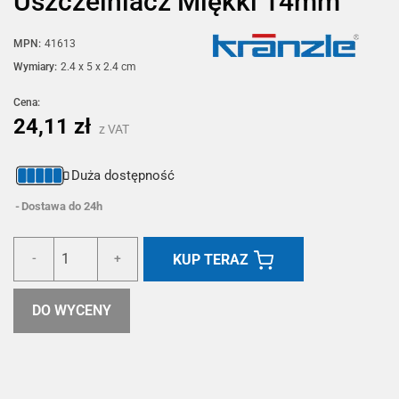
Uszczelniacz Miękki 14mm
MPN:
41613
Wymiary:
2.4 x 5 x 2.4 cm
Cena:
24,11 zł
z VAT
Duża dostępność
Dostawa do 24h
KUP TERAZ
-
+
DO WYCENY