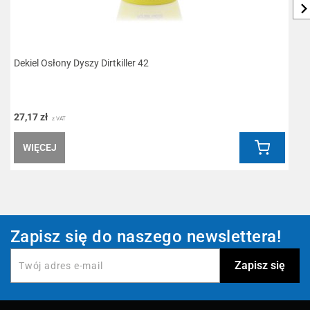
Dekiel Osłony Dyszy Dirtkiller 42
W
27,17 zł
1
z VAT
WIĘCEJ
Zapisz się do naszego newslettera!