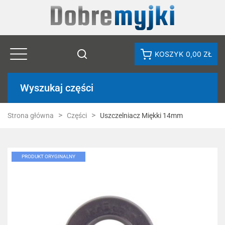
KOSZYK
0,00 ZŁ
Wyszukaj części
Strona główna
Części
Uszczelniacz Miękki 14mm
PRODUKT ORYGINALNY