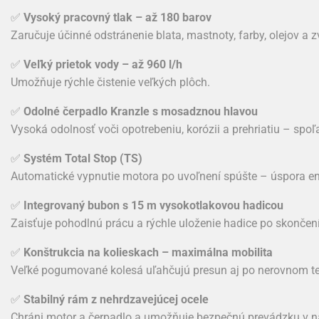
✅
Vysoký pracovný tlak – až 180 barov
Zaručuje účinné odstránenie blata, mastnoty, farby, olejov a 
✅
Veľký prietok vody – až 960 l/h
Umožňuje rýchle čistenie veľkých plôch.
✅
Odolné čerpadlo Kranzle s mosadznou hlavou
Vysoká odolnosť voči opotrebeniu, korózii a prehriatiu – spoľa
✅
Systém Total Stop (TS)
Automatické vypnutie motora po uvoľnení spúšte – úspora ene
✅
Integrovaný bubon s 15 m vysokotlakovou hadicou
Zaisťuje pohodlnú prácu a rýchle uloženie hadice po skončení
✅
Konštrukcia na kolieskach – maximálna mobilita
Veľké pogumované kolesá uľahčujú presun aj po nerovnom te
✅
Stabilný rám z nehrdzavejúcej ocele
Chráni motor a čerpadlo a umožňuje bezpečnú prevádzku v 