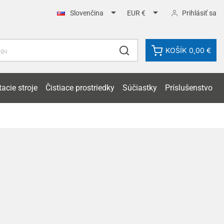


Prihlásiť sa
Slovenčina
EUR €
KOŠÍK
0,00 €
acie stroje
Čistiace prostriedky
Súčiastky
Príslušenstvo