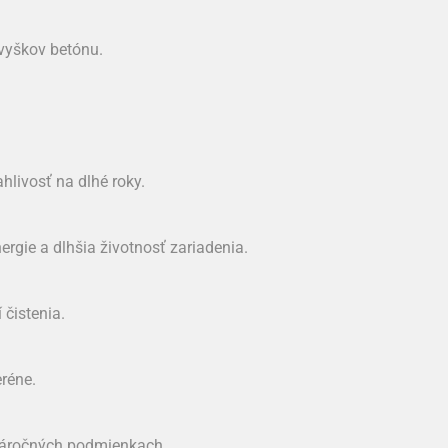
zvyškov betónu.
hlivosť na dlhé roky.
rgie a dlhšia životnosť zariadenia.
 čistenia.
réne.
náročných podmienkach.