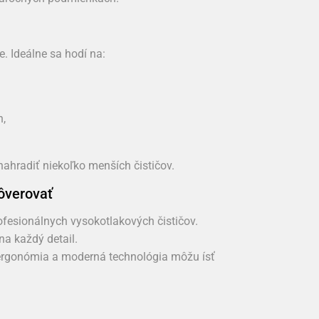
e. Ideálne sa hodí na:
h,
hradiť niekoľko menších čističov.
ôverovať
fesionálnych vysokotlakových čističov.
a každý detail.
 ergonómia a moderná technológia môžu ísť