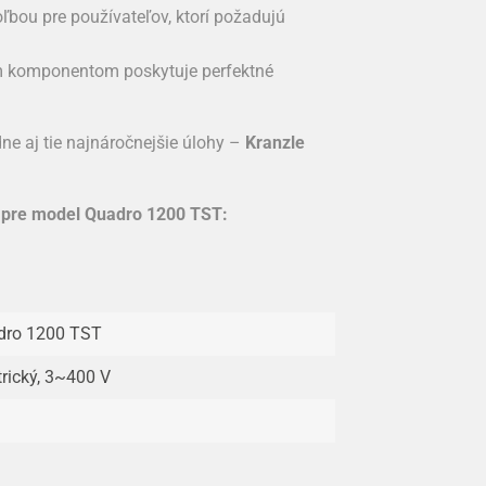
oľbou pre používateľov, ktorí požadujú
ým komponentom poskytuje perfektné
dne aj tie najnáročnejšie úlohy –
Kranzle
ly pre model Quadro 1200 TST:
dro 1200 TST
trický, 3~400 V