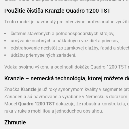
Použitie čističa Kranzle Quadro 1200 TST
Tento model je navrhnutý pre intenzívne profesionálne využiti
čistenie stavebných a poľnohospodárskych strojov,
umývanie osobných a nákladných vozidiel a prívesov,
odstraňovanie nečistôt zo zámkovej dlažby, fasád a striec
údržbu priemyselných zariadení.
Vďaka svojmu výkonu a odolnosti dokáže Quadro 1200 TST na
Kranzle – nemecká technológia, ktorej môžete d
Značka
Kranzle
je už roky synonymom kvality v segmente pro
Zariadenia sú navrhované a vyrábané v Nemecku s dôrazom n
Model
Quadro 1200 TST
dokazuje, že robustná konštrukcia,
ruka v ruke s mobilitou a jednoduchou obsluhou.
Zhrnutie