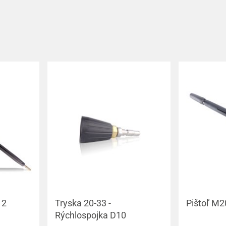
12
Tryska 20-33 -
Pištoľ M
Rýchlospojka D10