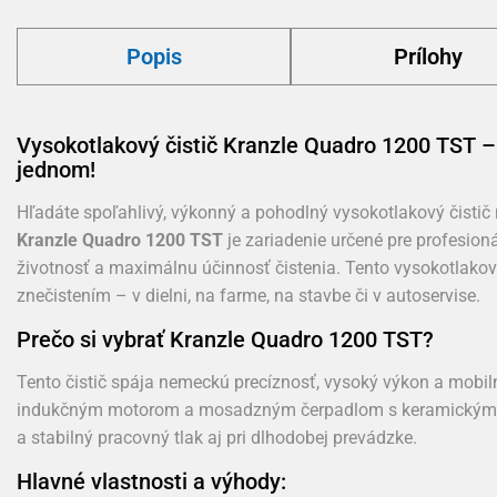
Popis
Prílohy
Vysokotlakový čistič Kranzle Quadro 1200 TST – 
jednom!
Hľadáte spoľahlivý, výkonný a pohodlný vysokotlakový čistič
Kranzle Quadro 1200 TST
je zariadenie určené pre profesioná
životnosť a maximálnu účinnosť čistenia. Tento vysokotlakový
znečistením – v dielni, na farme, na stavbe či v autoservise.
Prečo si vybrať Kranzle Quadro 1200 TST?
Tento čistič spája nemeckú precíznosť, vysoký výkon a mobi
indukčným motorom a mosadzným čerpadlom s keramickými pi
a stabilný pracovný tlak aj pri dlhodobej prevádzke.
Hlavné vlastnosti a výhody: