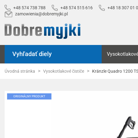
+48 574 738 788
+48 574 515 616
+48 18 307 01 
zamowienia@dobremyjki.pl
Vyhľadať diely
Vysokotlakové
Úvodná stránka
Vysokotlakové čističe
Kränzle Quadro 1200 T
ORIGINÁLNY PRODUKT