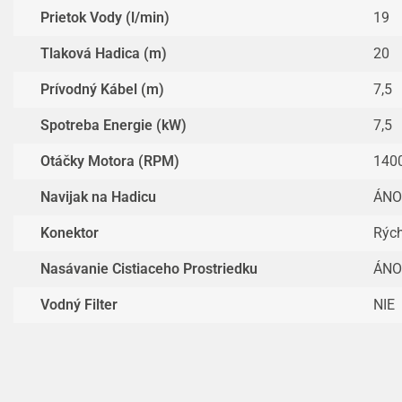
Prietok Vody (l/min)
19
Tlaková Hadica (m)
20
Prívodný Kábel (m)
7,5
Spotreba Energie (kW)
7,5
Otáčky Motora (RPM)
140
Navijak na Hadicu
ÁNO
Konektor
Rých
Nasávanie Cistiaceho Prostriedku
ÁNO
Vodný Filter
NIE