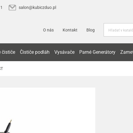
01
salon@kubiczduo.pl
O nás
Kontakt
Blog
 čističe
Čističe podláh
Vysávače
Parné Generátory
Zamet
ST