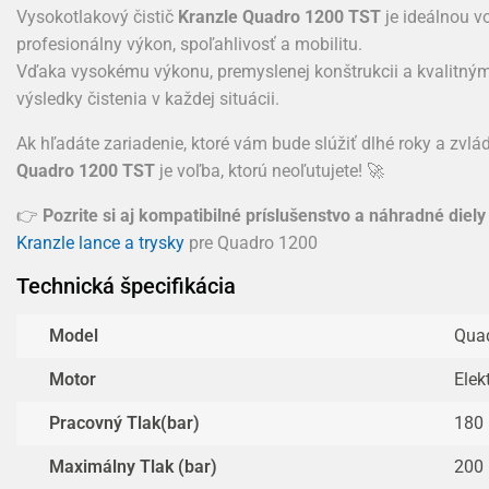
Vysokotlakový čistič
Kranzle Quadro 1200 TST
je ideálnou v
profesionálny výkon, spoľahlivosť a mobilitu.
Vďaka vysokému výkonu, premyslenej konštrukcii a kvalitn
výsledky čistenia v každej situácii.
Ak hľadáte zariadenie, ktoré vám bude slúžiť dlhé roky a zvlá
Quadro 1200 TST
je voľba, ktorú neoľutujete! 🚀
👉
Pozrite si aj kompatibilné príslušenstvo a náhradné die
Kranzle lance a trysky
pre Quadro 1200
Technická špecifikácia
Model
Qua
Motor
Elek
Pracovný Tlak(bar)
180
Maximálny Tlak (bar)
200