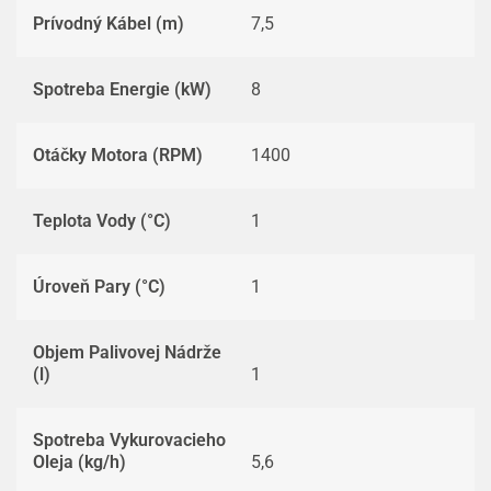
Prívodný Kábel (m)
7,5
Spotreba Energie (kW)
8
Otáčky Motora (RPM)
1400
Teplota Vody (°C)
1
Úroveň Pary (°C)
1
Objem Palivovej Nádrže
(l)
1
Spotreba Vykurovacieho
Oleja (kg/h)
5,6