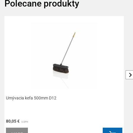
Polecane produkty
Umývacia kefa 500mm D12
T
80,05 €
1
S DPH