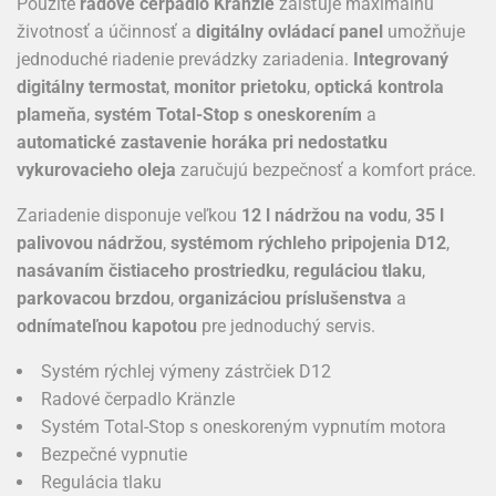
Použité
radové čerpadlo Kränzle
zaisťuje maximálnu
životnosť a účinnosť a
digitálny ovládací panel
umožňuje
jednoduché riadenie prevádzky zariadenia.
Integrovaný
digitálny termostat
,
monitor prietoku
,
optická kontrola
plameňa
,
systém Total-Stop s oneskorením
a
automatické zastavenie horáka pri nedostatku
vykurovacieho oleja
zaručujú bezpečnosť a komfort práce.
Zariadenie disponuje veľkou
12 l nádržou na vodu
,
35 l
palivovou nádržou
,
systémom rýchleho pripojenia D12
,
nasávaním čistiaceho prostriedku
,
reguláciou tlaku
,
parkovacou brzdou
,
organizáciou príslušenstva
a
odnímateľnou kapotou
pre jednoduchý servis.
Systém rýchlej výmeny zástrčiek D12
Radové čerpadlo Kränzle
Systém Total-Stop s oneskoreným vypnutím motora
Bezpečné vypnutie
Regulácia tlaku