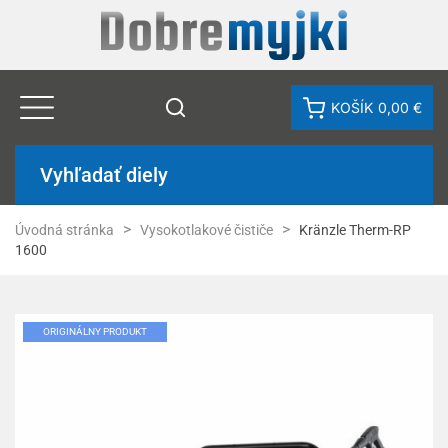
KOŠÍK
0,00 €
Vyhľadať diely
Úvodná stránka
Vysokotlakové čističe
Kränzle Therm-RP
1600
ORIGINÁLNY PRODUKT