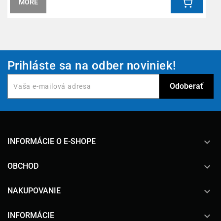
MORE
Prihláste sa na odber noviniek!
keyboard_arrow_down
INFORMÁCIE O E-SHOPE

OBCHOD

NAKUPOVANIE

INFORMÁCIE