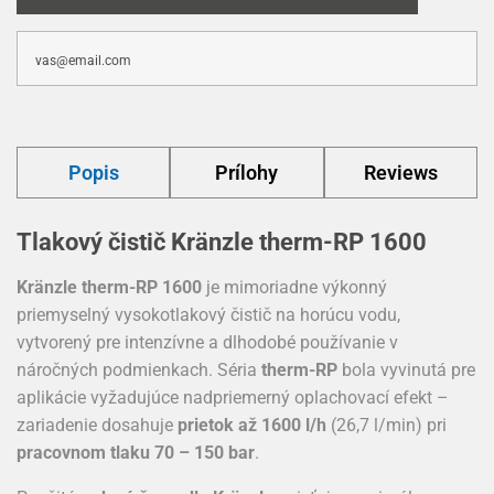
Popis
Prílohy
Reviews
Tlakový čistič Kränzle therm-RP 1600
Kränzle therm-RP 1600
je mimoriadne výkonný
priemyselný vysokotlakový čistič na horúcu vodu,
vytvorený pre intenzívne a dlhodobé používanie v
náročných podmienkach. Séria
therm-RP
bola vyvinutá pre
aplikácie vyžadujúce nadpriemerný oplachovací efekt –
zariadenie dosahuje
prietok až 1600 l/h
(26,7 l/min) pri
pracovnom tlaku 70 – 150 bar
.