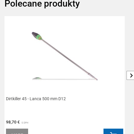
Polecane produkty
Dirtkiller 45 - Lanca 500 mm D12
D
98,70 €
9
S DPH