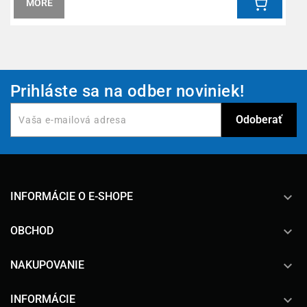
MORE
Prihláste sa na odber noviniek!
keyboard_arrow_down
INFORMÁCIE O E-SHOPE

OBCHOD

NAKUPOVANIE

INFORMÁCIE