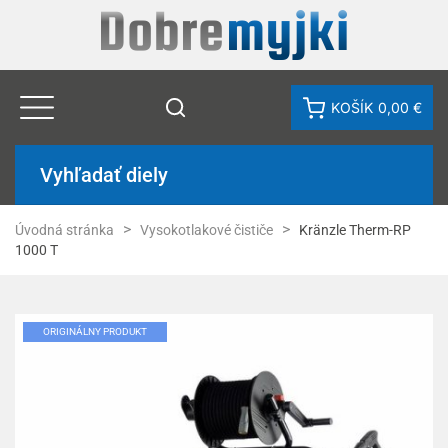
KOŠÍK
0,00 €
Vyhľadať diely
Úvodná stránka
Vysokotlakové čističe
Kränzle Therm-RP
1000 T
ORIGINÁLNY PRODUKT