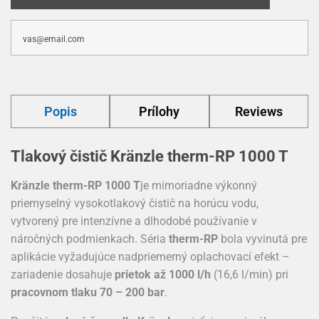
Popis
Prílohy
Reviews
Tlakový čistič Kränzle therm-RP 1000 T
Kränzle therm-RP 1000
T
je mimoriadne výkonný
priemyselný vysokotlakový čistič na horúcu vodu,
vytvorený pre intenzívne a dlhodobé používanie v
náročných podmienkach. Séria
therm-RP
bola vyvinutá pre
aplikácie vyžadujúce nadpriemerný oplachovací efekt –
zariadenie dosahuje
prietok až 1000 l/h
(16,6 l/min) pri
pracovnom tlaku 70 – 200 bar
.