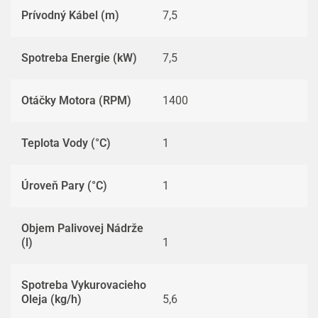
Prívodný Kábel (m)
7,5
Spotreba Energie (kW)
7,5
Otáčky Motora (RPM)
1400
Teplota Vody (°C)
1
Úroveň Pary (°C)
1
Objem Palivovej Nádrže
(l)
1
Spotreba Vykurovacieho
Oleja (kg/h)
5,6