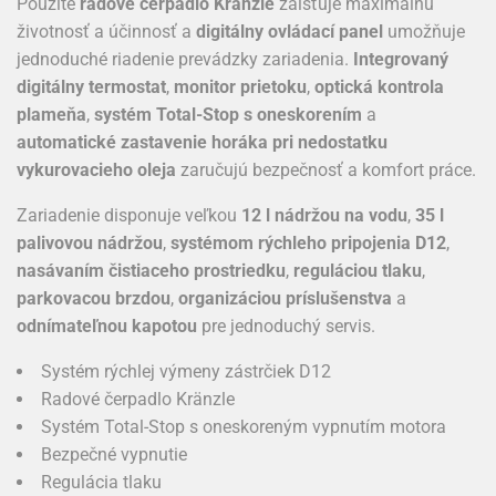
Použité
radové čerpadlo Kränzle
zaisťuje maximálnu
životnosť a účinnosť a
digitálny ovládací panel
umožňuje
jednoduché riadenie prevádzky zariadenia.
Integrovaný
digitálny termostat
,
monitor prietoku
,
optická kontrola
plameňa
,
systém Total-Stop s oneskorením
a
automatické zastavenie horáka pri nedostatku
vykurovacieho oleja
zaručujú bezpečnosť a komfort práce.
Zariadenie disponuje veľkou
12 l nádržou na vodu
,
35 l
palivovou nádržou
,
systémom rýchleho pripojenia D12
,
nasávaním čistiaceho prostriedku
,
reguláciou tlaku
,
parkovacou brzdou
,
organizáciou príslušenstva
a
odnímateľnou kapotou
pre jednoduchý servis.
Systém rýchlej výmeny zástrčiek D12
Radové čerpadlo Kränzle
Systém Total-Stop s oneskoreným vypnutím motora
Bezpečné vypnutie
Regulácia tlaku