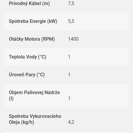
Prívodný Kábel (m)
7,5
Spotreba Energie (kW)
5,5
Otáčky Motora (RPM)
1400
Teplota Vody (°C)
1
Úroveň Pary (°C)
1
Objem Palivovej Nádrže
(l)
1
Spotreba Vykurovacieho
Oleja (kg/h)
4,2