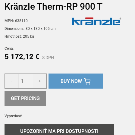
Kränzle Therm-RP 900 T
MPN:
638110
Dimensions:
80 x 130 x 105 cm
Hmotnosť:
205 kg
Cena:
5 172,12 €
S DPH
BUY NOW
-
+
GET PRICING
Vypredané
UPOZORNIŤ MA PRI DOSTUPNOSTI