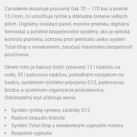
Zariadenie dosahuje pracovný tlak 70 – 170 bar a prietok
15 l/min, čo umožňuje rýchle a dôkladné čistenie veľkých
plôch. Digitálny ovládací panel, monitor prietoku, digitálny
termostat a početné bezpečnostné systémy, ako je optická
kontrola plameňa, ochrana proti prehriatiu alebo systém
Total-Stop s oneskorením, zaručujú maximálnu bezpečnosť
používania.
Okrem toho je tlakový čistič vybavený 12 l nádržou na
vodu, 35 l palivovou nádržou, pohodlným navijakom na
hadicu, systémom rýchleho pripojenia D12, parkovacou
brzdou a systémom organizácie príslušenstva.
Odnímateľný kryt uľahčuje servis.
Systém rýchlej výmeny zástrčky D12
Radové čerpadlo Kränzle
Systém Total-Stop s oneskoreným vypnutím motora
Bezpečné vypnutie