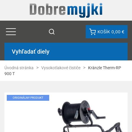
KOŠÍK
0,00 €
Vyhľadať diely
Úvodná stránka
Vysokotlakové čističe
Kränzle Therm-RP
900 T
ORIGINÁLNY PRODUKT