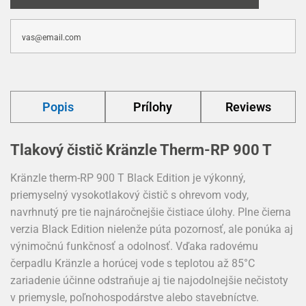
Popis
Prílohy
Reviews
Tlakový čistič Kränzle Therm-RP 900 T
Kränzle therm-RP 900 T Black Edition je výkonný,
priemyselný vysokotlakový čistič s ohrevom vody,
navrhnutý pre tie najnáročnejšie čistiace úlohy. Plne čierna
verzia Black Edition nielenže púta pozornosť, ale ponúka aj
výnimočnú funkčnosť a odolnosť. Vďaka radovému
čerpadlu Kränzle a horúcej vode s teplotou až 85°C
zariadenie účinne odstraňuje aj tie najodolnejšie nečistoty
v priemysle, poľnohospodárstve alebo stavebníctve.