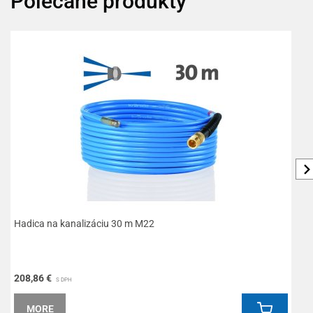
Polecane produkty
Hadica na kanalizáciu 30 m M22
T
208,86 €
1
S DPH
MORE