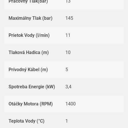
Pracovný Tlak(bar)
13
Maximálny Tlak (bar)
145
Prietok Vody (l/min)
11
Tlaková Hadica (m)
10
Prívodný Kábel (m)
5
Spotreba Energie (kW)
3,4
Otáčky Motora (RPM)
1400
Teplota Vody (°C)
1