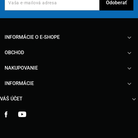
keyboard_arrow_down
INFORMÁCIE O E-SHOPE

OBCHOD

NAKUPOVANIE

INFORMÁCIE

VÁŠ ÚČET
Facebook
YouTube