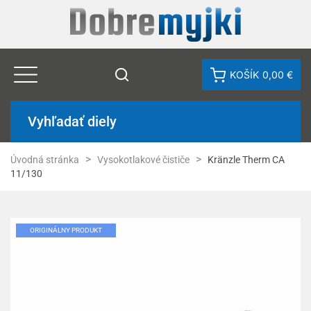
KOŠÍK
0,00 €
Vyhľadať diely
Úvodná stránka
Vysokotlakové čističe
Kränzle Therm CA
11/130
ORIGINÁLNY PRODUKT