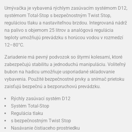
Umývačka je vybavená rýchlym zasúvacím systémom D12,
systémom Total-Stop s bezpečnostným Twist Stop,
reguláciou tlaku a nastaviteľnou brzdou. Integrovaná nádrž
na palivo s objemom 25 litrov a analógová regulácia
teploty umožňujú prevádzku s horúcou vodou v rozmedzí
12–80°C.
Zariadenie má pevný podvozok so štyrmi kolesami, ktoré
zabezpečujú stabilitu a jednoduchú manipuláciu. Voliteľný
bubon na hadicu umožňuje usporiadané skladovanie
vybavenia. Použité bezpečnostné prvky a snímač prietoku
zaisťujú bezpečnú a bezporuchovú prevádzku.
Rýchly zasúvací systém D12
Systém Total-Stop
Regulácia tlaku
s bezpečnostným Twist Stop
Nasávanie čistiaceho prostriedku