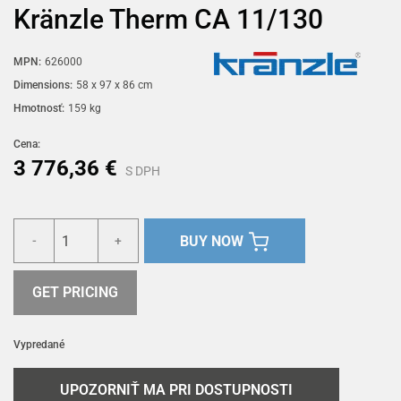
Kränzle Therm CA 11/130
MPN:
626000
Dimensions:
58 x 97 x 86 cm
Hmotnosť:
159 kg
Cena:
3 776,36 €
S DPH
BUY NOW
-
+
GET PRICING
Vypredané
UPOZORNIŤ MA PRI DOSTUPNOSTI