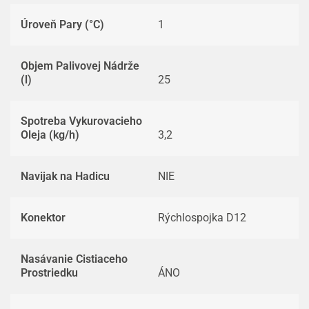
Úroveň Pary (°C)
1
Objem Palivovej Nádrže
(l)
25
Spotreba Vykurovacieho
Oleja (kg/h)
3,2
Navijak na Hadicu
NIE
Konektor
Rýchlospojka D12
Nasávanie Cistiaceho
Prostriedku
ÁNO