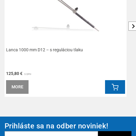
Lanca 1000 mm D12 – s reguláciou tlaku
T
125,80 €
1
S DPH
MORE
Prihláste sa na odber noviniek!