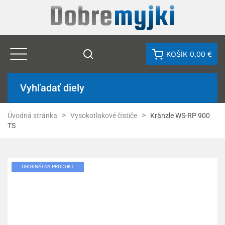
KOŠÍK
0,00 €
Vyhľadať diely
Úvodná stránka
Vysokotlakové čističe
Kränzle WS-RP 900
TS
ORIGINÁLNY PRODUKT