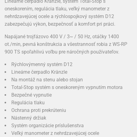
Lineárne čerpadlo Kränzle, systém Total-Stop s
oneskorením, regulácia tlaku, veľký manometer z
nehrdzavejúcej ocele a rýchlospojkový systém D12
zabezpečujú výkon, bezpečnosť a komfort pri práci.
Napájané trojfázovo 400 V / 3~ / 50 Hz, otáčky 1400
ot./min, pevná konštrukcia a všestrannosť robia z WS-RP
900 TS spoľahlivú voľbu pre náročných používateľov.
Rýchlovýmenný systém D12
Lineárne čerpadlo Kränzle
Na montáž na stenu alebo stojan
Total-Stop systém s oneskoreným vypnutím motora
Bezpečné vypnutie
Regulácia tlaku
Ochrana proti prekrúteniu
Nástenný držiak
Systém organizácie príslušenstva
Veľký manometer z nehrdzavejúcej ocele