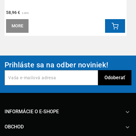
58,96 €
1
S DPH
MORE
Prihláste sa na odber noviniek!
keyboard_arrow_down
INFORMÁCIE O E-SHOPE

OBCHOD