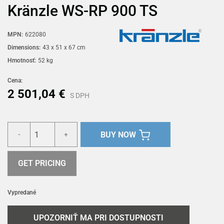
Kränzle WS-RP 900 TS
MPN:
622080
Dimensions:
43 x 51 x 67 cm
Hmotnosť:
52 kg
Cena:
2 501,04 €
S DPH
BUY NOW
-
+
GET PRICING
Vypredané
UPOZORNIŤ MA PRI DOSTUPNOSTI