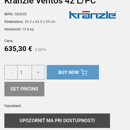
Kränzle Ventos 42 L/PC
MPN:
580040
Dimensions:
36.5 x 64.5 x 59 cm
Hmotnosť:
19.8 kg
Cena:
635,30 €
S DPH
BUY NOW
-
+
GET PRICING
Vypredané
UPOZORNIŤ MA PRI DOSTUPNOSTI