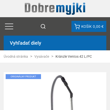
KOŠÍK
0,00 €
Vyhľadať diely
Úvodná stránka
Vysávače
Kränzle Ventos 42 L/PC
ORIGINÁLNY PRODUKT