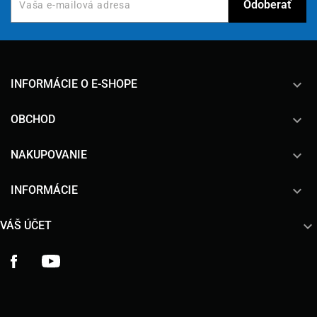
keyboard_arrow_down
INFORMÁCIE O E-SHOPE

OBCHOD

NAKUPOVANIE

INFORMÁCIE

VÁŠ ÚČET
Facebook
YouTube