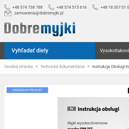
+48 574 738 788
+48 574 515 616
+48 18 307 01 
zamowienia@dobremyjki.pl
Vyhľadať diely
Vysokotlakové
Úvodná stránka
Technická dokumentácia
Instrukcja Obsługi K
ORIGINÁLNY PRODUKT