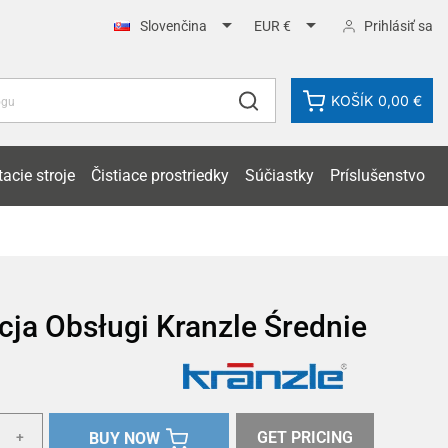


Prihlásiť sa
Slovenčina
EUR €
KOŠÍK
0,00 €
acie stroje
Čistiace prostriedky
Súčiastky
Príslušenstvo
cja Obsługi Kranzle Średnie
GET PRICING
BUY NOW
+