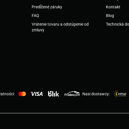
Predĺžené záruky
Kontakt
FAQ
Blog
Vrátenie tovaru a odstúpenie od
Technická d
zmluvy
atności:
Nasi dostawcy: