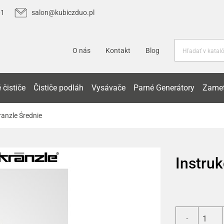
01
salon@kubiczduo.pl
O nás
Kontakt
Blog
 čističe
Čističe podláh
Vysávače
Parné Generátory
Zamet
ranzle Średnie
Instruk
-