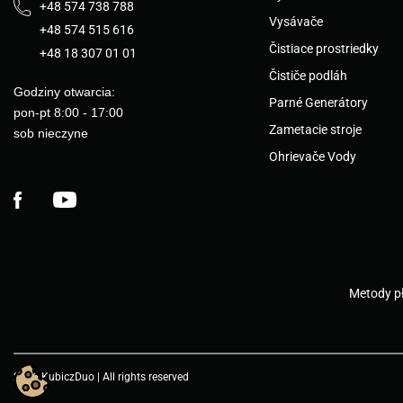
+48 574 738 788
Vysávače
+48 574 515 616
Čistiace prostriedky
+48 18 307 01 01
Čističe podláh
Godziny otwarcia:
Parné Generátory
pon-pt 8:00 - 17:00
Zametacie stroje
sob nieczyne
Ohrievače Vody
Facebook
YouTube
Metody pł
2026 KubiczDuo | All rights reserved