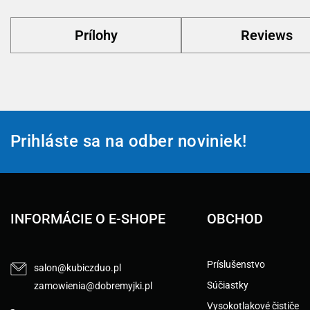
Prílohy
Reviews
Prihláste sa na odber noviniek!
INFORMÁCIE O E-SHOPE
OBCHOD
Príslušenstvo
salon@kubiczduo.pl
Súčiastky
zamowienia@dobremyjki.pl
Vysokotlakové čističe