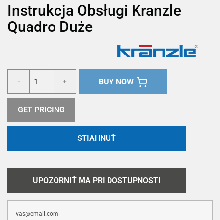
Instrukcja Obsługi Kranzle
Quadro Duże
BUY NOW
-
+
GET PRICING
STIAHNUŤ
UPOZORNIŤ MA PRI DOSTUPNOSTI