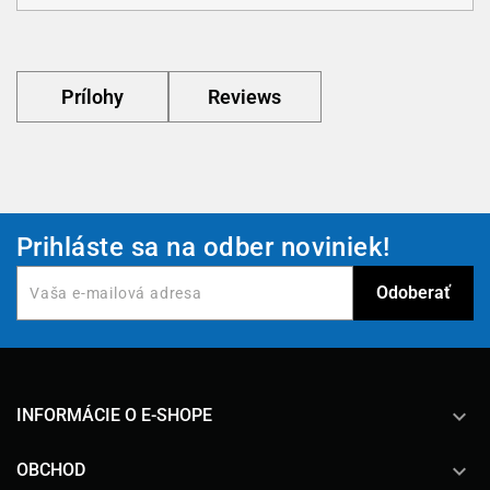
Prílohy
Reviews
Prihláste sa na odber noviniek!
keyboard_arrow_down
INFORMÁCIE O E-SHOPE

OBCHOD