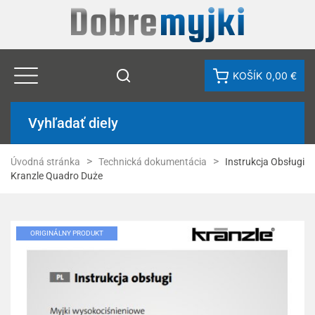
KOŠÍK
0,00 €
Vyhľadať diely
Úvodná stránka
Technická dokumentácia
Instrukcja Obsługi
Kranzle Quadro Duże
ORIGINÁLNY PRODUKT