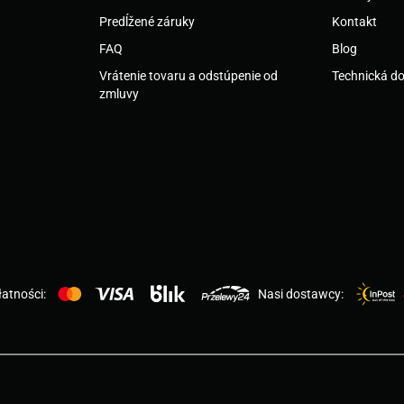
Predĺžené záruky
Kontakt
FAQ
Blog
Vrátenie tovaru a odstúpenie od
Technická d
zmluvy
atności:
Nasi dostawcy: