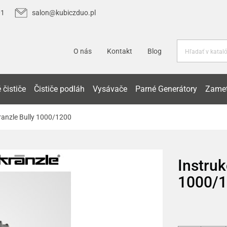
01
salon@kubiczduo.pl
O nás
Kontakt
Blog
 čističe
Čističe podláh
Vysávače
Parné Generátory
Zamet
Kranzle Bully 1000/1200
Instruk
1000/