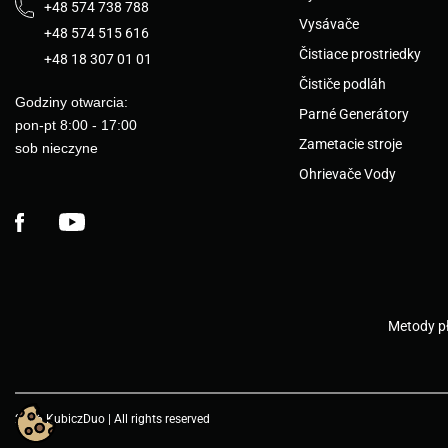
+48 574 738 788
Vysávače
+48 574 515 616
Čistiace prostriedky
+48 18 307 01 01
Čističe podláh
Godziny otwarcia:
Parné Generátory
pon-pt 8:00 - 17:00
Zametacie stroje
sob nieczyne
Ohrievače Vody
Facebook
YouTube
Metody pł
2026 KubiczDuo | All rights reserved