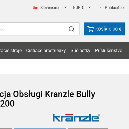


Prihlásiť sa
Slovenčina
EUR €
KOŠÍK
0,00 €
acie stroje
Čistiace prostriedky
Súčiastky
Príslušenstvo
cja Obsługi Kranzle Bully
1200