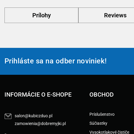
Prílohy
Reviews
Prihláste sa na odber noviniek!
INFORMÁCIE O E-SHOPE
OBCHOD
Príslušenstvo
salon@kubiczduo.pl
Súčiastky
zamowienia@dobremyjki.pl
Vysokotlakové čističe