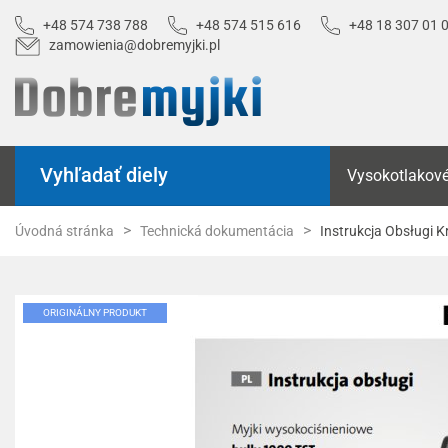
+48 574 738 788
+48 574 515 616
+48 18 307 01 
zamowienia@dobremyjki.pl
Vyhľadať diely
Vysokotlakové
Úvodná stránka
Technická dokumentácia
Instrukcja Obsługi 
ORIGINÁLNY PRODUKT