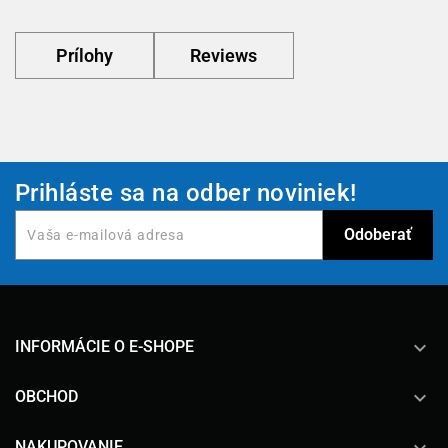
Prílohy
Reviews
Prihláste sa na odber noviniek!
keyboard_arrow_down
INFORMÁCIE O E-SHOPE

OBCHOD
NAKUPOVANIE