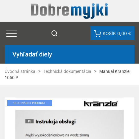
KOŠÍK
0,00 €
Vyhľadať diely
Úvodná stránka
Technická dokumentácia
Manual Kranzle
1050 P
ORIGINÁLNY PRODUKT