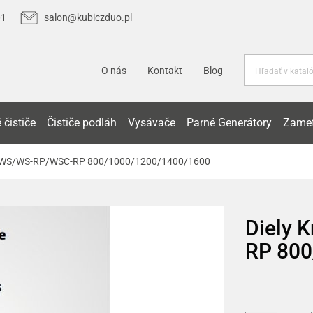
01
salon@kubiczduo.pl
O nás
Kontakt
Blog
 čističe
Čističe podláh
Vysávače
Parné Generátory
Zamet
rm WS/WS-RP/WSC-RP 800/1000/1200/1400/1600
Diely 
RP 800