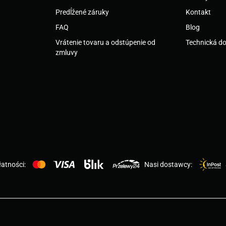
Predĺžené záruky
Kontakt
FAQ
Blog
Vrátenie tovaru a odstúpenie od
Technická d
zmluvy
atności:
Nasi dostawcy: