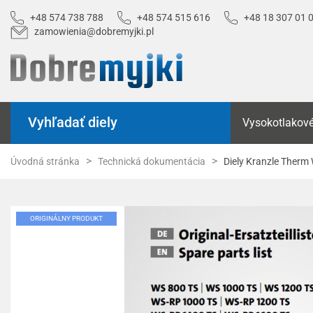
+48 574 738 788
+48 574 515 616
+48 18 307 01 
zamowienia@dobremyjki.pl
Vyhľadať diely
Vysokotlakové
Úvodná stránka
Technická dokumentácia
Diely Kranzle The
ORIGINÁLNY PRODUKT