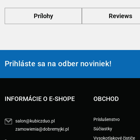
Prílohy
Reviews
Prihláste sa na odber noviniek!
INFORMÁCIE O E-SHOPE
OBCHOD
Príslušenstvo
salon@kubiczduo.pl
Súčiastky
zamowienia@dobremyjki.pl
Vysokotlakové čističe