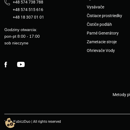
+48 574 738 788
Vysávače
+48 574 515 616
Čistiace prostriedky
+48 18 307 01 01
Čističe podláh
Godziny otwarcia:
Parné Generátory
pon-pt 8:00 - 17:00
Zametacie stroje
sob nieczyne
Ohrievače Vody
Facebook
YouTube
Metody pł
2026 KubiczDuo | All rights reserved