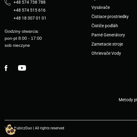
+48 574 738 788
Vysávače
+48 574 515 616
Čistiace prostriedky
+48 18 307 01 01
Čističe podláh
Godziny otwarcia:
Parné Generátory
pon-pt 8:00 - 17:00
Zametacie stroje
sob nieczyne
Ohrievače Vody
Facebook
YouTube
Metody pł
2026 KubiczDuo | All rights reserved