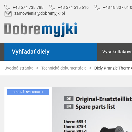
+48 574 738 788
+48 574 515 616
+48 18 307 01 
zamowienia@dobremyjki.pl
Vyhľadať diely
Vysokotlakové
Úvodná stránka
Technická dokumentácia
Diely Kranzle Therm
ORIGINÁLNY PRODUKT