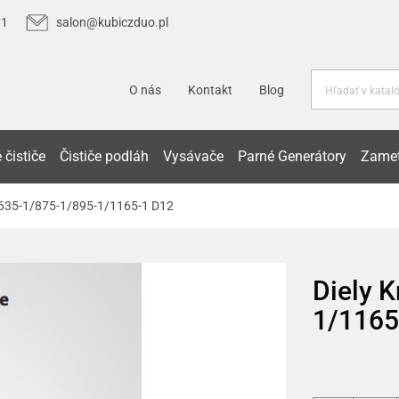
01
salon@kubiczduo.pl
O nás
Kontakt
Blog
 čističe
Čističe podláh
Vysávače
Parné Generátory
Zamet
 635-1/875-1/895-1/1165-1 D12
Diely 
1/1165