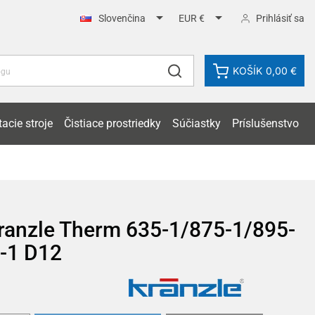


Prihlásiť sa
Slovenčina
EUR €
KOŠÍK
0,00 €
acie stroje
Čistiace prostriedky
Súčiastky
Príslušenstvo
Kranzle Therm 635-1/875-1/895-
-1 D12