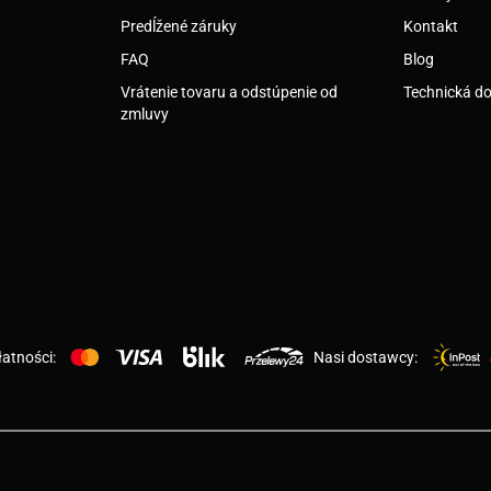
Predĺžené záruky
Kontakt
FAQ
Blog
Vrátenie tovaru a odstúpenie od
Technická d
zmluvy
atności:
Nasi dostawcy: