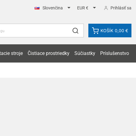


Prihlásiť sa
Slovenčina
EUR €
KOŠÍK
0,00 €
acie stroje
Čistiace prostriedky
Súčiastky
Príslušenstvo