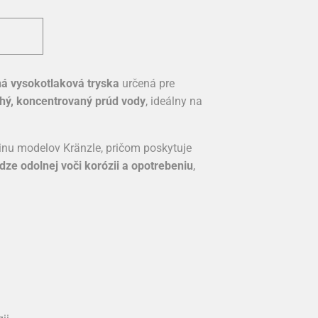
 vysokotlaková tryska
určená pre
hý, koncentrovaný prúd vody
, ideálny na
šinu modelov Kränzle, pričom poskytuje
ze odolnej voči korózii a opotrebeniu
,