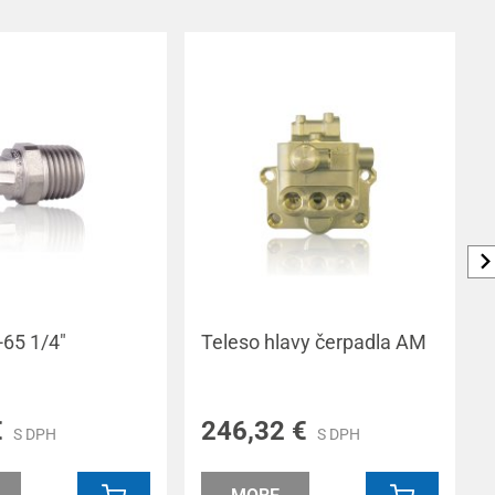
-65 1/4"
Teleso hlavy čerpadla AM
€
246,32 €
S DPH
S DPH