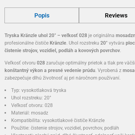
Popis
Reviews
Tryska Kränzle uhol 20° – veľkosť 028
je originálna
mosadzná
profesionálne čističe
Kränzle
. Uhol rozstreku
20°
vytvára
ploc
čistenie strojov, vozidiel, podláh a kovových povrchov
.
Veľkosť otvoru
028
zaručuje optimálny prietok a tlak pre väč
konštantný výkon a presné vedenie prúdu
. Vyrobená z
mosad
zabezpečuje dlhú životnosť aj pri náročnom používaní.
Typ: vysokotlaková tryska
Uhol rozstreku: 20°
Veľkosť otvoru: 028
Materiál: mosadz
Kompatibilita: vysokotlakové čističe Kränzle
Použitie: čistenie strojov, vozidiel, povrchov, podláh