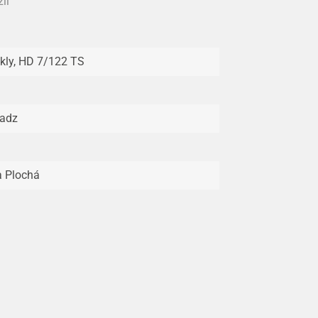
ii
kly, HD 7/122 TS
adz
 Plochá