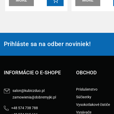
MORE
MORE
Prihláste sa na odber noviniek!
INFORMÁCIE O E-SHOPE
OBCHOD
Príslušenstvo
salon@kubiczduo.pl
Súčiastky
zamowienia@dobremyjki.pl
Vysokotlakové čističe
+48 574 738 788
Vysávače