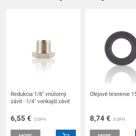
Redukcia 1/8" vnútorný
Olejové tesnenie 
závit - 1/4" vonkajší závit
6,55 €
8,74 €
S DPH
S DPH