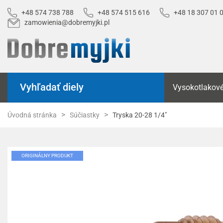
+48 574 738 788
+48 574 515 616
+48 18 307 01 
zamowienia@dobremyjki.pl
Vyhľadať diely
Vysokotlakové
Úvodná stránka
Súčiastky
Tryska 20-28 1/4"
ORIGINÁLNY PRODUKT