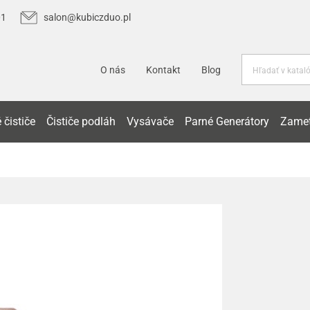
01
salon@kubiczduo.pl
O nás
Kontakt
Blog
 čističe
Čističe podláh
Vysávače
Parné Generátory
Zamet