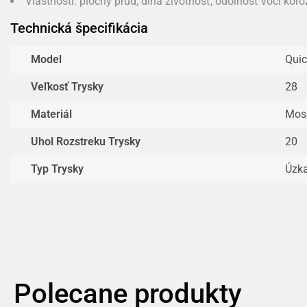
Vlastnosti: plochý prúd, dlhá životnosť, odolnosť voči koróz
Technická špecifikácia
Model
Quic
Veľkosť Trysky
28
Materiál
Mos
Uhol Rozstreku Trysky
20
Typ Trysky
Úzka
Polecane produkty