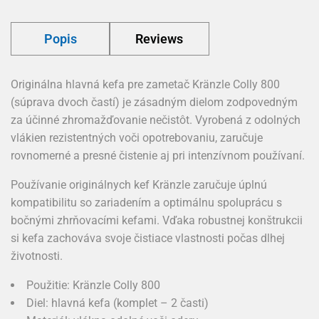
Popis
Reviews
Originálna hlavná kefa pre zametač Kränzle Colly 800
(súprava dvoch častí) je zásadným dielom zodpovedným
za účinné zhromažďovanie nečistôt. Vyrobená z odolných
vlákien rezistentných voči opotrebovaniu, zaručuje
rovnomerné a presné čistenie aj pri intenzívnom používaní.
Používanie originálnych kef Kränzle zaručuje úplnú
kompatibilitu so zariadením a optimálnu spoluprácu s
bočnými zhrňovacími kefami. Vďaka robustnej konštrukcii
si kefa zachováva svoje čistiace vlastnosti počas dlhej
životnosti.
Použitie: Kränzle Colly 800
Diel: hlavná kefa (komplet – 2 časti)