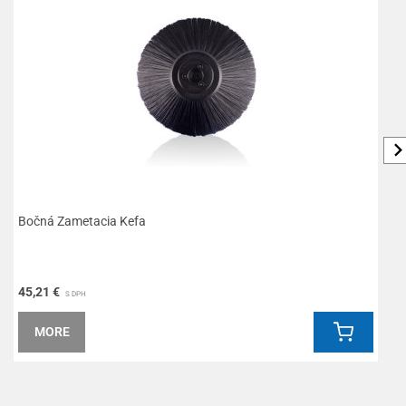
Bočná Zametacia Kefa
H
45,21 €
1
S DPH
MORE