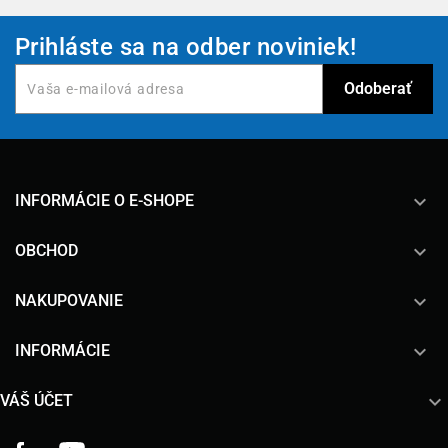
Prihláste sa na odber noviniek!
keyboard_arrow_down
INFORMÁCIE O E-SHOPE

OBCHOD

NAKUPOVANIE

INFORMÁCIE

VÁŠ ÚČET
Facebook
YouTube