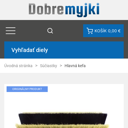
KOŠÍK
0,00 €
Vyhľadať diely
Úvodná stránka
Súčiastky
Hlavná kefa
ORIGINÁLNY PRODUKT