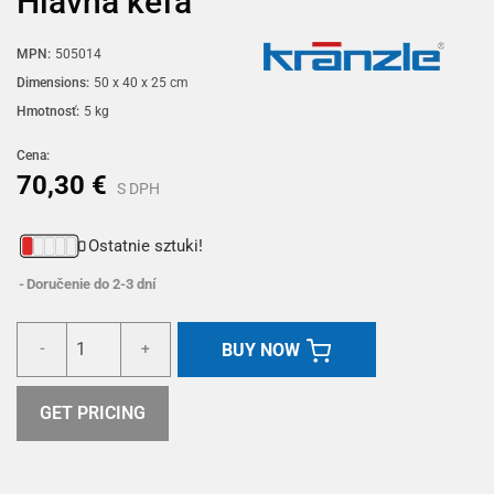
Hlavná kefa
MPN:
505014
Dimensions:
50 x 40 x 25 cm
Hmotnosť:
5 kg
Cena:
70,30 €
S DPH
Ostatnie sztuki!
Doručenie do 2-3 dní
BUY NOW
-
+
GET PRICING