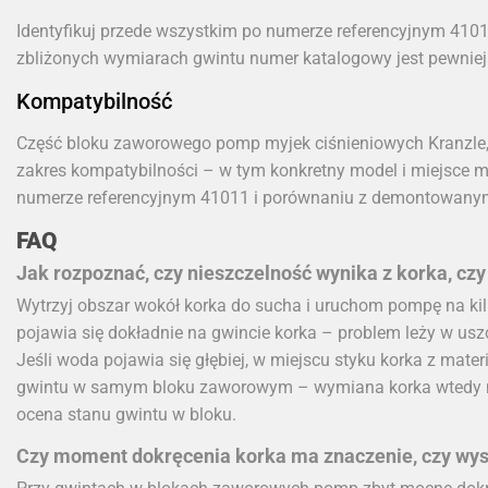
Identyfikuj przede wszystkim po numerze referencyjnym 410
zbliżonych wymiarach gwintu numer katalogowy jest pewnie
Kompatybilność
Część bloku zaworowego pomp myjek ciśnieniowych Kranzle,
zakres kompatybilności – w tym konkretny model i miejsce 
numerze referencyjnym 41011 i porównaniu z demontowany
FAQ
Jak rozpoznać, czy nieszczelność wynika z korka, c
Wytrzyj obszar wokół korka do sucha i uruchom pompę na kil
pojawia się dokładnie na gwincie korka – problem leży w usz
Jeśli woda pojawia się głębiej, w miejscu styku korka z mate
gwintu w samym bloku zaworowym – wymiana korka wtedy nie
ocena stanu gwintu w bloku.
Czy moment dokręcenia korka ma znaczenie, czy wys