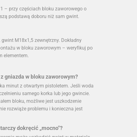
11 – przy częściach bloku zaworowego o
jszą podstawą doboru niż sam gwint.
 gwint M18x1,5 zewnętrzny. Dokładny
montażu w bloku zaworowym – weryfikuj po
m elementem.
zy z gniazda w bloku zaworowym?
ka minut z otwartym pistoletem. Jeśli woda
czelnieniu samego korka lub jego gwincie.
riałem bloku, możliwe jest uszkodzenie
 rozwiąże problemu i konieczna jest
tarczy dokręcić „mocno"?