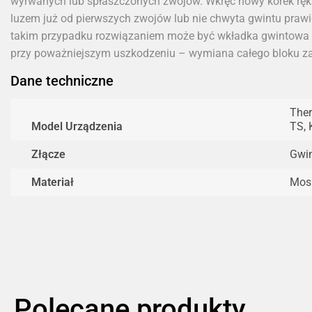
wyrwanych lub spłaszczonych zwojów. Wkręć nowy korek ręką
luzem już od pierwszych zwojów lub nie chwyta gwintu prawi
takim przypadku rozwiązaniem może być wkładka gwintowa (
przy poważniejszym uszkodzeniu – wymiana całego bloku 
Dane techniczne
Ther
Model Urządzenia
TS, 
Złącze
Gwin
Materiał
Mos
Polecane produkty