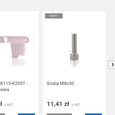
NOWY
K115-K205T -
Śruba M8x30
łowa
zł
11,41 zł
z VAT
z VAT