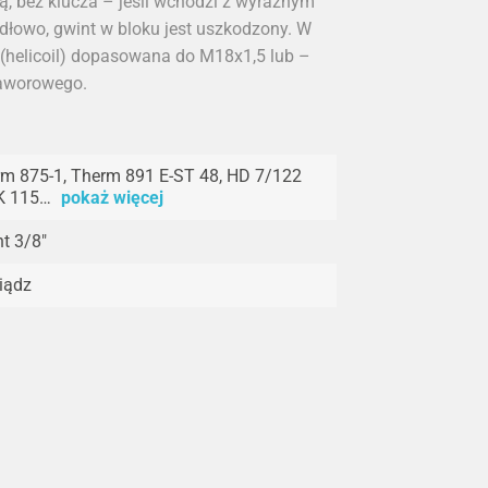
, bez klucza – jeśli wchodzi z wyraźnym
dłowo, gwint w bloku jest uszkodzony. W
helicoil) dopasowana do M18x1,5 lub –
zaworowego.
m 875-1, Therm 891 E-ST 48, HD 7/122
K 115…
pokaż więcej
t 3/8"
iądz