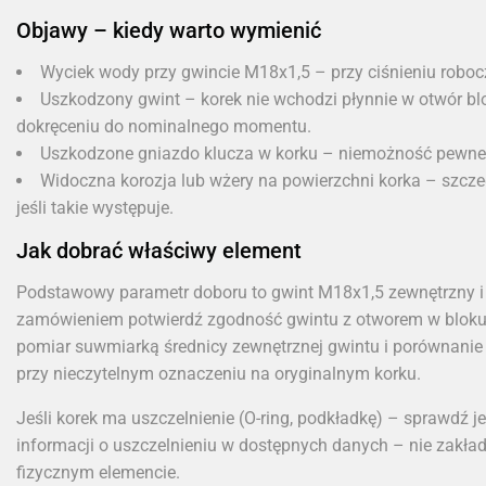
Objawy – kiedy warto wymienić
Wyciek wody przy gwincie M18x1,5 – przy ciśnieniu roboc
Uszkodzony gwint – korek nie wchodzi płynnie w otwór b
dokręceniu do nominalnego momentu.
Uszkodzone gniazdo klucza w korku – niemożność pewneg
Widoczna korozja lub wżery na powierzchni korka – szcze
jeśli takie występuje.
Jak dobrać właściwy element
Podstawowy parametr doboru to gwint M18x1,5 zewnętrzny i 
zamówieniem potwierdź zgodność gwintu z otworem w blo
pomiar suwmiarką średnicy zewnętrznej gwintu i porównani
przy nieczytelnym oznaczeniu na oryginalnym korku.
Jeśli korek ma uszczelnienie (O-ring, podkładkę) – sprawdź 
informacji o uszczelnieniu w dostępnych danych – nie zakłada
fizycznym elemencie.