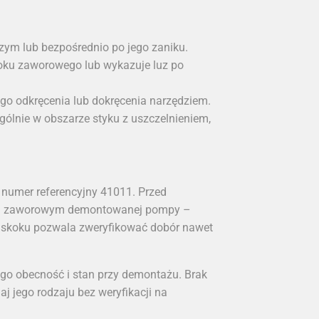
zym lub bezpośrednio po jego zaniku.
loku zaworowego lub wykazuje luz po
o odkręcenia lub dokręcenia narzędziem.
gólnie w obszarze styku z uszczelnieniem,
numer referencyjny 41011. Przed
ku zaworowym demontowanej pompy –
e skoku pozwala zweryfikować dobór nawet
jego obecność i stan przy demontażu. Brak
j jego rodzaju bez weryfikacji na