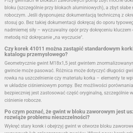
Przy gwintach w blokach zaworowych pomp zbyt mocne dokr
bloku (szczególnie przy blokach aluminiowych), a zbyt słabe
roboczym. Jeśli dysponujesz dokumentacją techniczną z ok
stosuj go. Bez takiej dokumentacji dokręcaj do oporu typowe
nadmiernej siły – wyczuwalny opór przy dokręceniu kluczem
metodą niż dokręcanie „na wyczucie".
Czy korek 41011 można zastąpić standardowym kork
katalogu przemysłowego?
Geometrycznie gwint M18x1,5 jest gwintem znormalizowany
gwincie może pasować. Różnica może dotyczyć długości gwint
rowka na uszczelnienie czy materiału korka – elementy te wp
w układzie ciśnieniowym pompy. Bez możliwości porównania
bezpieczniej jest zastosować część oryginalną, szczególnie
ciśnienie robocze.
Po czym poznać, że gwint w bloku zaworowym jest us
rozwiąże problemu nieszczelności?
Wykręć stary korek i obejrzyj gwint w otworze bloku zaworow