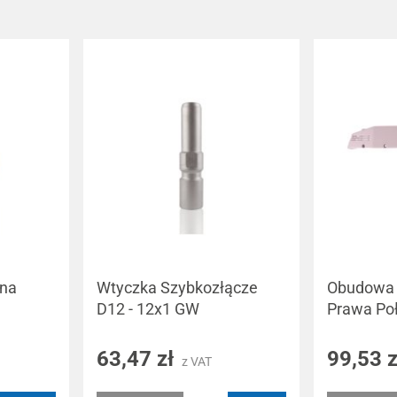
ana
Wtyczka Szybkozłącze
Obudowa 
D12 - 12x1 GW
Prawa Po
63,47 zł
99,53 
z VAT