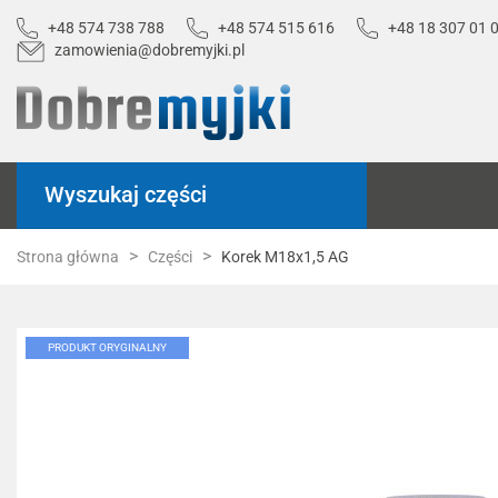
+48 574 738 788
+48 574 515 616
+48 18 307 01 
zamowienia@dobremyjki.pl
Wyszukaj części
Strona główna
Części
Korek M18x1,5 AG
PRODUKT ORYGINALNY