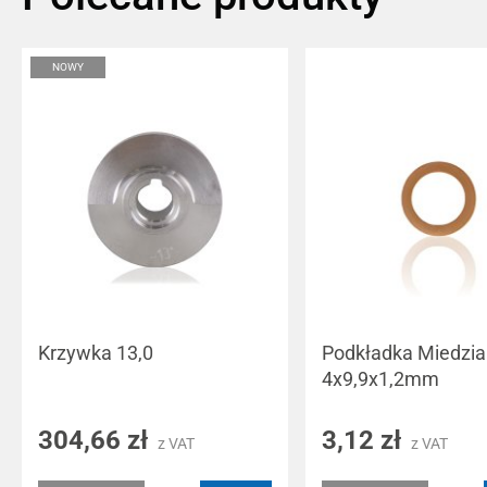
NOWY
Krzywka 13,0
Podkładka Miedzi
4x9,9x1,2mm
304,66 zł
3,12 zł
z VAT
z VAT