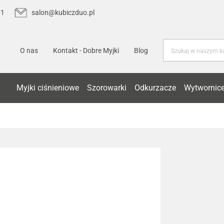
01
salon@kubiczduo.pl
O nas
Kontakt - Dobre Myjki
Blog
Myjki ciśnieniowe
Szorowarki
Odkurzacze
Wytwornice