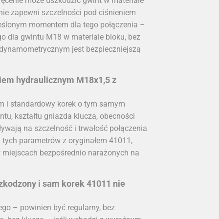
ęcenie może uszkodzić gwint w materiale
 nie zapewni szczelności pod ciśnieniem
reślonym momentem dla tego połączenia –
go dla gwintu M18 w materiale bloku, bez
 dynamometrycznym jest bezpieczniejszą
iem hydraulicznym M18x1,5 z
m i standardowy korek o tym samym
u, kształtu gniazda klucza, obecności
ływają na szczelność i trwałość połączenia
 tych parametrów z oryginałem 41011,
 w miejscach bezpośrednio narażonych na
zkodzony i sam korek 41011 nie
ego – powinien być regularny, bez