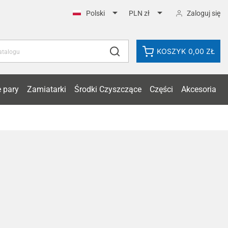


Zaloguj się
Polski
PLN zł
KOSZYK
0,00 ZŁ
 pary
Zamiatarki
Środki Czyszczące
Części
Akcesoria