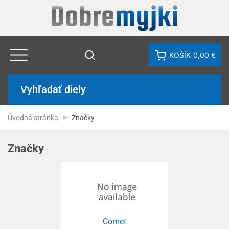
KOŠÍK
0,00 €
Vyhľadať diely
Úvodná stránka
Značky
Značky
Comet