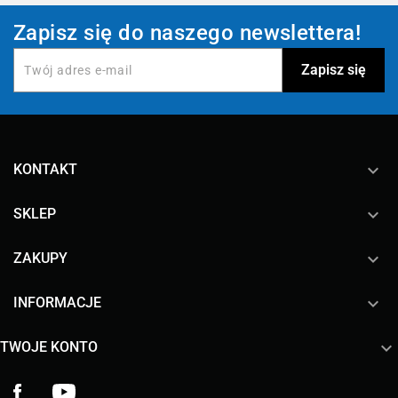
Zapisz się do naszego newslettera!
keyboard_arrow_down
KONTAKT

SKLEP

ZAKUPY

INFORMACJE

TWOJE KONTO
Facebook
YouTube