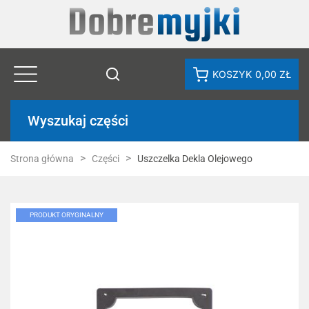
KOSZYK
0,00 ZŁ
Wyszukaj części
Strona główna
Części
Uszczelka Dekla Olejowego
PRODUKT ORYGINALNY