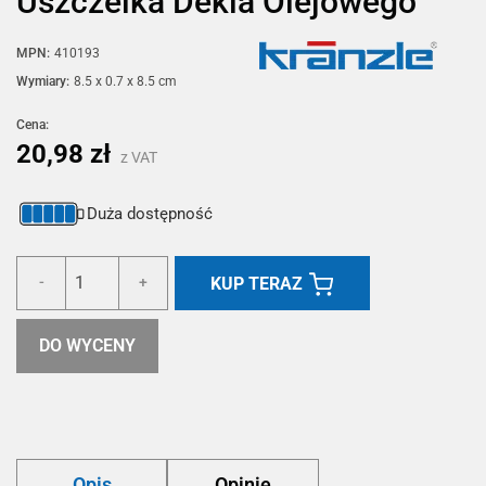
Uszczelka Dekla Olejowego
MPN:
410193
Wymiary:
8.5 x 0.7 x 8.5 cm
Cena:
20,98 zł
z VAT
Duża dostępność
KUP TERAZ
-
+
DO WYCENY
Opis
Opinie