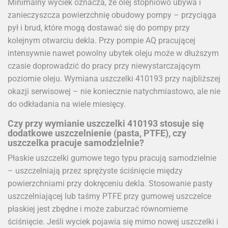
Minimalny wyciek oznacza, że olej stopniowo ubywa i
zanieczyszcza powierzchnię obudowy pompy – przyciąga
pył i brud, które mogą dostawać się do pompy przy
kolejnym otwarciu dekla. Przy pompie AQ pracującej
intensywnie nawet powolny ubytek oleju może w dłuższym
czasie doprowadzić do pracy przy niewystarczającym
poziomie oleju. Wymiana uszczelki 410193 przy najbliższej
okazji serwisowej – nie koniecznie natychmiastowo, ale nie
do odkładania na wiele miesięcy.
Czy przy wymianie uszczelki 410193 stosuje się
dodatkowe uszczelnienie (pasta, PTFE), czy
uszczelka pracuje samodzielnie?
Płaskie uszczelki gumowe tego typu pracują samodzielnie
– uszczelniają przez sprężyste ściśnięcie między
powierzchniami przy dokręceniu dekla. Stosowanie pasty
uszczelniającej lub taśmy PTFE przy gumowej uszczelce
płaskiej jest zbędne i może zaburzać równomierne
ściśnięcie. Jeśli wyciek pojawia się mimo nowej uszczelki i