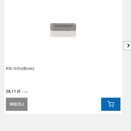
Klin Schodkowy
M
28,11 zł
2
z VAT
WIĘCEJ