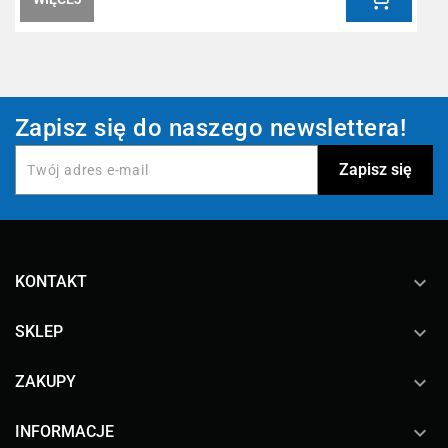
Zapisz się do naszego newslettera!
keyboard_arrow_down
KONTAKT

SKLEP

ZAKUPY

INFORMACJE