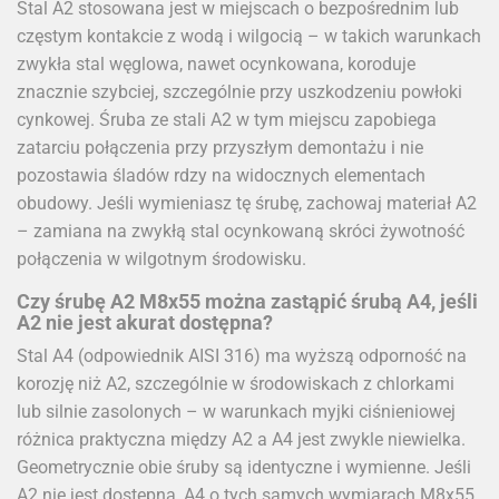
Stal A2 stosowana jest w miejscach o bezpośrednim lub
częstym kontakcie z wodą i wilgocią – w takich warunkach
zwykła stal węglowa, nawet ocynkowana, koroduje
znacznie szybciej, szczególnie przy uszkodzeniu powłoki
cynkowej. Śruba ze stali A2 w tym miejscu zapobiega
zatarciu połączenia przy przyszłym demontażu i nie
pozostawia śladów rdzy na widocznych elementach
obudowy. Jeśli wymieniasz tę śrubę, zachowaj materiał A2
– zamiana na zwykłą stal ocynkowaną skróci żywotność
połączenia w wilgotnym środowisku.
Czy śrubę A2 M8x55 można zastąpić śrubą A4, jeśli
A2 nie jest akurat dostępna?
Stal A4 (odpowiednik AISI 316) ma wyższą odporność na
korozję niż A2, szczególnie w środowiskach z chlorkami
lub silnie zasolonych – w warunkach myjki ciśnieniowej
różnica praktyczna między A2 a A4 jest zwykle niewielka.
Geometrycznie obie śruby są identyczne i wymienne. Jeśli
A2 nie jest dostępna, A4 o tych samych wymiarach M8x55