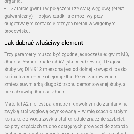
drgania.
Zatarcie gwintu w połączeniu ze stalą węglową (efekt
galwaniczny) – objaw rzadki, ale możliwy przy
długotrwałym kontakcie różnych metali w wilgotnym
środowisku.
Jak dobrać właściwy element
Trzy parametry muszą być zgodne jednocześnie: gwint M8,
długość 55mm i materiał A2 (stal nierdzewna). Długość
śruby wg DIN 912 mierzona jest od dolnej krawędzi łba do
końca trzonu – nie obejmuje łba. Przed zamówieniem
zmierz suwmiarką długość trzonu demontowanej śruby, a
nie całkowitą długość z łbem.
Materiał A2 nie jest parametrem dowolnym do zamiany na
zwykłą stal węglową ocynkowaną – w miejscach o stałym
kontakcie z wodą zwykła stal koroduje znacznie szybciej,
co przy częściach trudno dostępnych prowadzi do zatarcia
śruby przy próbie demontażu w przyszłości. Jeśli oryginał