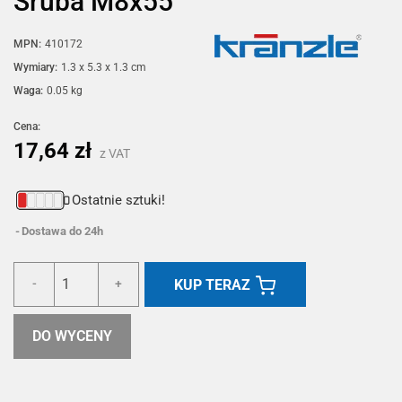
Śruba M8x55
MPN:
410172
Wymiary:
1.3 x 5.3 x 1.3 cm
Waga:
0.05 kg
Cena:
17,64 zł
z VAT
Ostatnie sztuki!
Dostawa do 24h
KUP TERAZ
-
+
DO WYCENY