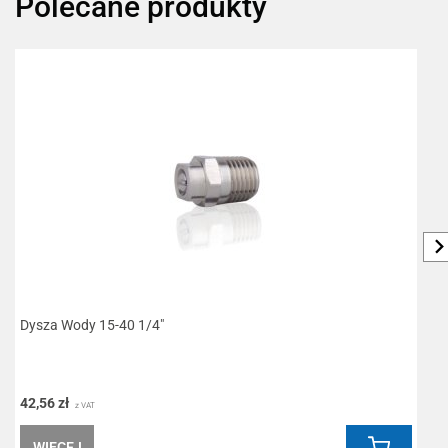
Polecane produkty
Dysza Wody 15-40 1/4"
K
42,56 zł
1
z VAT
WIĘCEJ