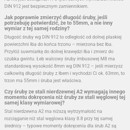
DIN 912 jest bezpiecznym zamiennikiem.
Jak poprawnie zmierzyć długość śruby, jeśli
potrzebuję potwierdzić, że to 55mm, a nie inny
wymiar z tej samej rodziny?
Długość śruby wg DIN 912 to odległość od dolnej płaskiej
powierzchni łba do końca trzonu – mierzona bez łba.
Przyłóż suwmiarkę do dolnej krawędzi łba i zmierz do
czubka gwintu. Łeb walcowy śruby imbusowej M8 ma
standardową wysokość 8mm wg DIN 912 – jeśli mierzysz
całkowitą długość śruby z łbem i wychodzi Ci ok. 63mm, to
trzon ma 55mm i śruba jest właściwa.
Czy śruby ze stali nierdzewnej A2 wymagają innego
momentu dokręcenia niż śruby ze stali węglowej tej
samej klasy wymiarowej?
Stal nierdzewna A2 ma niższą wytrzymałość na
rozciąganie niż stal węglowa klasy 8.8 przy tej samej
średnicy – typowe momenty dokręcenia dla śrub A2 są