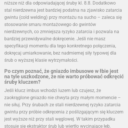
niższe niż dla odpowiadającej śruby kl. 8.8. Dodatkowo
stal nierdzewna jest bardziej podatna na zjawisko zatarcia
gwintu (cold welding) przy montażu na sucho – zaleca się
stosowanie smaru montażowego do gwintów
nierdzewnych, co zmniejsza ryzyko zatarcia i pozwala na
bardziej przewidywalne dokręcenie. Jeśli nie masz
specyfikacji momentu dla tego konkretnego połączenia,
dokręcaj umiarkowanie, bez nadmiernej siły typowej dla
śrub o wyższej klasie wytrzymałości.
Po czym poznać, że gniazdo imbusowe w łbie jest
na tyle uszkodzone, że nie warto próbować odkręcić
śruby kluczem?
Jeśli klucz imbus wchodzi luzem lub czujesz, że
zaokrąglone gniazdo nie chwyta przy małym momencie –
nie siłuj. Przy śrubach ze stali nierdzewnej ryzyko zatarcia
gwintu przy próbie odkręcenia z poślizgającym się kluczem
jest wyższe niż przy stali węglowej. W takim przypadku
stosuje się ekstraktor śrub lub wiertło wycinające łeb.