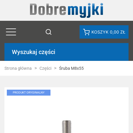
KOSZYK
0,00 ZŁ
Wyszukaj części
Strona główna
Części
Śruba M8x55
PRODUKT ORYGINALNY