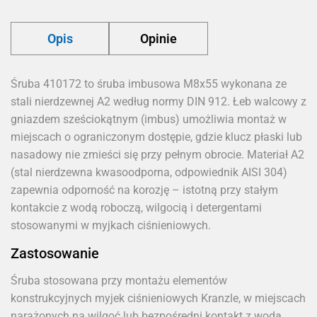
Opis
Opinie
Śruba 410172 to śruba imbusowa M8x55 wykonana ze
stali nierdzewnej A2 według normy DIN 912. Łeb walcowy z
gniazdem sześciokątnym (imbus) umożliwia montaż w
miejscach o ograniczonym dostępie, gdzie klucz płaski lub
nasadowy nie zmieści się przy pełnym obrocie. Materiał A2
(stal nierdzewna kwasoodporna, odpowiednik AISI 304)
zapewnia odporność na korozję – istotną przy stałym
kontakcie z wodą roboczą, wilgocią i detergentami
stosowanymi w myjkach ciśnieniowych.
Zastosowanie
Śruba stosowana przy montażu elementów
konstrukcyjnych myjek ciśnieniowych Kranzle, w miejscach
narażonych na wilgoć lub bezpośredni kontakt z wodą,