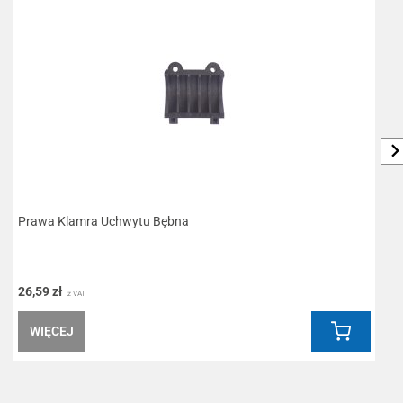
Prawa Klamra Uchwytu Bębna
K
26,59 zł
3
z VAT
WIĘCEJ