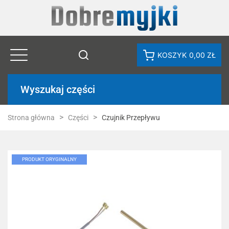
KOSZYK
0,00 ZŁ
Wyszukaj części
Strona główna
Części
Czujnik Przepływu
PRODUKT ORYGINALNY