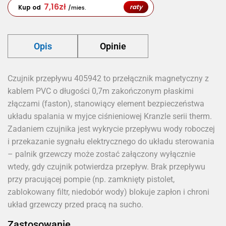
7,16
zł
raty
Kup od
/mies.
Opis
Opinie
Czujnik przepływu 405942 to przełącznik magnetyczny z
kablem PVC o długości 0,7m zakończonym płaskimi
złączami (faston), stanowiący element bezpieczeństwa
układu spalania w myjce ciśnieniowej Kranzle serii therm.
Zadaniem czujnika jest wykrycie przepływu wody roboczej
i przekazanie sygnału elektrycznego do układu sterowania
– palnik grzewczy może zostać załączony wyłącznie
wtedy, gdy czujnik potwierdza przepływ. Brak przepływu
przy pracującej pompie (np. zamknięty pistolet,
zablokowany filtr, niedobór wody) blokuje zapłon i chroni
układ grzewczy przed pracą na sucho.
Zastosowanie