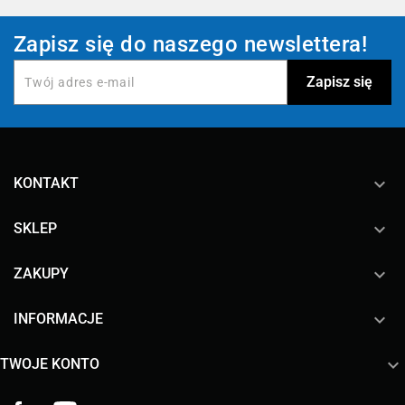
Zapisz się do naszego newslettera!
keyboard_arrow_down
KONTAKT

SKLEP

ZAKUPY

INFORMACJE

TWOJE KONTO
Facebook
YouTube