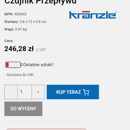
Czujnik Przepływu
MPN:
405942
Wymiary:
0.8 x 72 x 0.8 cm
Waga:
0.01 kg
Cena:
246,28 zł
z VAT
Ostatnie sztuki!
Dostawa do 24h
KUP TERAZ
-
+
DO WYCENY