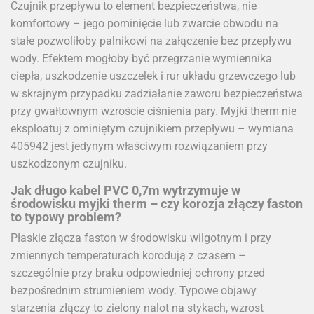
Czujnik przepływu to element bezpieczeństwa, nie
komfortowy – jego pominięcie lub zwarcie obwodu na
stałe pozwoliłoby palnikowi na załączenie bez przepływu
wody. Efektem mogłoby być przegrzanie wymiennika
ciepła, uszkodzenie uszczelek i rur układu grzewczego lub
w skrajnym przypadku zadziałanie zaworu bezpieczeństwa
przy gwałtownym wzroście ciśnienia pary. Myjki therm nie
eksploatuj z ominiętym czujnikiem przepływu – wymiana
405942 jest jedynym właściwym rozwiązaniem przy
uszkodzonym czujniku.
Jak długo kabel PVC 0,7m wytrzymuje w
środowisku myjki therm – czy korozja złączy faston
to typowy problem?
Płaskie złącza faston w środowisku wilgotnym i przy
zmiennych temperaturach korodują z czasem –
szczególnie przy braku odpowiedniej ochrony przed
bezpośrednim strumieniem wody. Typowe objawy
starzenia złączy to zielony nalot na stykach, wzrost