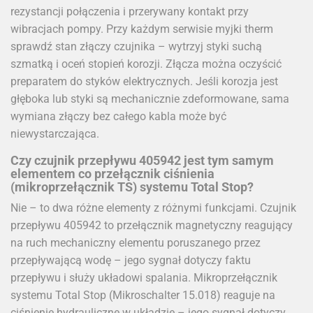
rezystancji połączenia i przerywany kontakt przy
wibracjach pompy. Przy każdym serwisie myjki therm
sprawdź stan złączy czujnika – wytrzyj styki suchą
szmatką i oceń stopień korozji. Złącza można oczyścić
preparatem do styków elektrycznych. Jeśli korozja jest
głęboka lub styki są mechanicznie zdeformowane, sama
wymiana złączy bez całego kabla może być
niewystarczająca.
Czy czujnik przepływu 405942 jest tym samym
elementem co przełącznik ciśnienia
(mikroprzełącznik TS) systemu Total Stop?
Nie – to dwa różne elementy z różnymi funkcjami. Czujnik
przepływu 405942 to przełącznik magnetyczny reagujący
na ruch mechaniczny elementu poruszanego przez
przepływającą wodę – jego sygnał dotyczy faktu
przepływu i służy układowi spalania. Mikroprzełącznik
systemu Total Stop (Mikroschalter 15.018) reaguje na
ciśnienie hydrauliczne w układzie – jego sygnał dotyczy